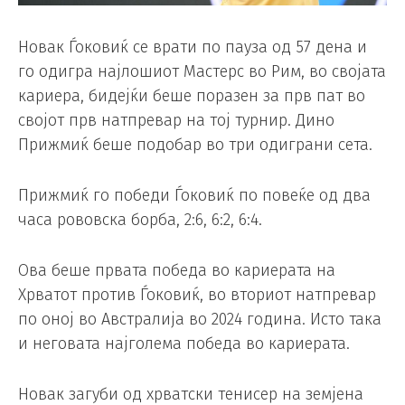
Новак Ѓоковиќ се врати по пауза од 57 дена и
го одигра најлошиот Мастерс во Рим, во својата
кариера, бидејќи беше поразен за прв пат во
својот прв натпревар на тој турнир. Дино
Прижмиќ беше подобар во три одиграни сета.
Прижмиќ го победи Ѓоковиќ по повеќе од два
часа рововска борба, 2:6, 6:2, 6:4.
Ова беше првата победа во кариерата на
Хрватот против Ѓоковиќ, во вториот натпревар
по оној во Австралија во 2024 година. Исто така
и неговата најголема победа во кариерата.
Новак загуби од хрватски тенисер на земјена