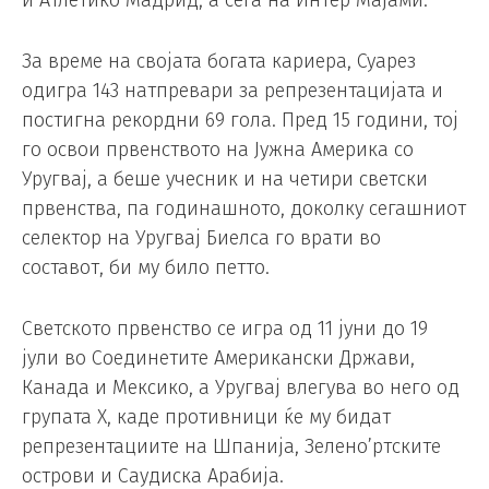
и Атлетико Мадрид, а сега на Интер Мајами.
За време на својата богата кариера, Суарез
одигра 143 натпревари за репрезентацијата и
постигна рекордни 69 гола. Пред 15 години, тој
го освои првенството на Јужна Америка со
Уругвај, а беше учесник и на четири светски
првенства, па годинашното, доколку сегашниот
селектор на Уругвај Биелса го врати во
составот, би му било петто.
Светското првенство се игра од 11 јуни до 19
јули во Соединетите Американски Држави,
Канада и Мексико, а Уругвај влегува во него од
групата Х, каде противници ќе му бидат
репрезентациите на Шпанија, Зелено’ртските
острови и Саудиска Арабија.