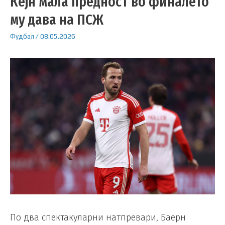
Кејн мала предност во финалето
му дава на ПСЖ
Фудбал
/
08.05.2026
По два спектакуларни натпревари, Баерн