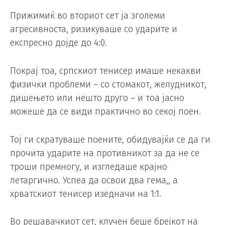
Прижимиќ во вториот сет ја зголеми
агресивноста, ризикуваше со ударите и
експресно дојде до 4:0.
Покрај тоа, српскиот тенисер имаше некакви
физички проблеми – со стомакот, желудникот,
дишењето или нешто друго – и тоа јасно
можеше да се види практично во секој поен.
Тој ги скратуваше поените, обидувајќи се да ги
прочита ударите на противникот за да не се
троши премногу, и изгледаше крајно
летаргично. Успеа да освои два гема,, а
хрватскиот тенисер изедначи на 1:1.
Во решавачкиот сет, клучен беше брејкот на