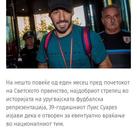
На нешто повеќе од еден месец пред почетокот
на Светското првенство, најдобриот стрелец во
историјата на уругвајската фудбалска
репрезентација, 39-годишниот Луис Суарез
изјави дека е отворен за евентуално враќање
во националниот тим.