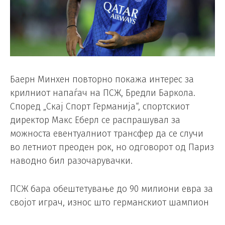
Баерн Минхен повторно покажа интерес за
крилниот напаѓач на ПСЖ, Бредли Баркола.
Според „Скај Спорт Германија“, спортскиот
директор Макс Еберл се распрашувал за
можноста евентуалниот трансфер да се случи
во летниот преоден рок, но одговорот од Париз
наводно бил разочарувачки.
ПСЖ бара обештетување до 90 милиони евра за
својот играч, износ што германскиот шампион
не може или не сака да го плати. Баерн и