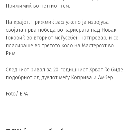
Прижимиќ во петтиот гем.
На крајот, Прижмиќ заслужено ја извојува
својата прва победа во кариерата над Новак
Ѓоковиќ во вториот меѓусебен натпревар, и се
пласираше во третото коло на Мастерсот во
Рим.
Следниот ривал за 20-годишниот Хрват ќе биде
подобриот од дуелот меѓу Коприва и Амбер.
Foto/ EPA