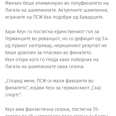
Минхен беше елиминиран во полуфиналето на
Лигата на шампионите. Актуелните шампиони,
играчите на ПСЖ беа подобри од Баварците.
Хари Кејн го постигна единствениот гол за
Германците во реваншот, но со дефицит од 5:4
од првиот натпревар, нерешениот резултат не
беше доволен за пласман во финалето.
Кејн откри кого го гледа како победник на
Лигата на шампионите оваа сезона.
„Според мене, ПСЖ се мали фаворити во
финалето“, изјави Кејн за германскиот „Скај
спортс“.
Кејн има фантастична сезона, постигна 55-