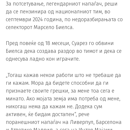
За потсетување, легендарниот напаѓач, реши
да се пензинира од националниот тим, во
септември 2024 година, по недоразбирањата со
селекторот Марсело Биелса.
Пред повеќе од 18 месеци, Суарез го обвини
Биелса дека создава раздор во тимот и дека се
однесува ладно кон играчите.
„Тогаш кажав некои работи што не требаше да
ги кажам. Мора да бидете способни да ги
признаете своите грешки, за мене тоа сега е
минато. Ако мојата земја има потреба од мене,
никогаш нема да кажам не. Додека сум
активен, ќе бидам достапен“, рече
поранешниот напаѓач на Ливерпул, Барселона