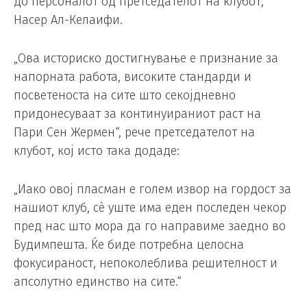
до персоналот од претседателот на клубот,
Насер Ал-Келаифи.
„Ова историско достигнување е признание за
напорната работа, високите стандарди и
посветеноста на сите што секојдневно
придонесуваат за континуираниот раст на
Пари Сен Жермен“, рече претседателот на
клубот, кој исто така додаде:
„Иако овој пласман е голем извор на гордост за
нашиот клуб, сè уште има еден последен чекор
пред нас што мора да го направиме заедно во
Будимпешта. Ќе биде потребна целосна
фокусираност, непоколеблива решителност и
апсолутно единство на сите.“