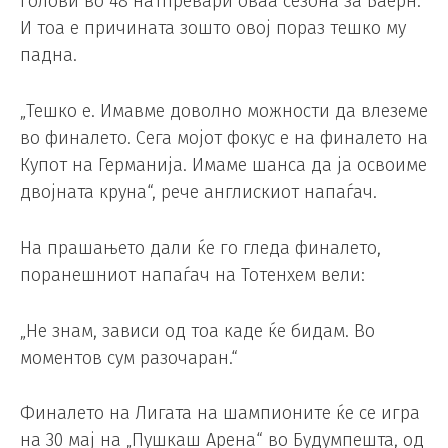
голови во 48 натпревари оваа сезона за Баерн.
И тоа е причината зошто овој пораз тешко му
падна.
„Тешко е. Имавме доволно можности да влеземе
во финалето. Сега мојот фокус е на финалето на
Купот на Германија. Имаме шанса да ја освоиме
двојната круна“, рече англискиот напаѓач.
На прашањето дали ќе го гледа финалето,
поранешниот напаѓач на Тотенхем вели:
„Не знам, зависи од тоа каде ќе бидам. Во
моментов сум разочаран.“
Финалето на Лигата на шампионите ќе се игра
на 30 мај на „Пушкаш Арена“ во Будумпешта, од