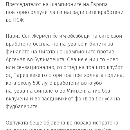
Претседателот на шампионите на Европа
повторно одлучи да ги награди сите вработени
во ПСЖ.
Париз Сен Жермен ќе им обезбеди на сите свои
вработени бесплатно патување и билети за
финалето на Лигата на шампионите против
Арсенал во Будимпешта. Ова не е ништо ново
или сензационално, со оглед на тоа што клубот
од Париз веќе го стори тоа претходната година,
кога околу 500 луѓе вработени во клубот
патуваа на финалето во Минхен, а тие беа
вклучени и во заедничкиот фонд за бонуси на
фудбалерите.
Одлуката беше објавена во порака испратена