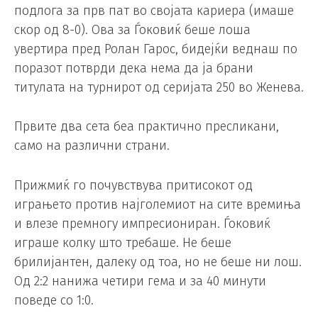
подлога за прв пат во својата кариера (имаше
скор од 8-0). Ова за Ѓоковиќ беше лоша
увертира пред Ролан Гарос, бидејќи веднаш по
поразот потврди дека нема да ја брани
титулата на турнирот од серијата 250 во Женева.
Првите два сета беа практично пресликани,
само на различни страни.
Прижмиќ го почувствува притисокот од
играњето против најголемиот на сите времиња
и влезе премногу импресиониран. Ѓоковиќ
играше колку што требаше. Не беше
брилијантен, далеку од тоа, но не беше ни лош.
Од 2:2 нанижа четири гема и за 40 минути
поведе со 1:0.