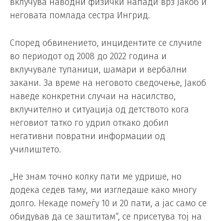
вклучува наводни физички напади врз Јакоб и
неговата помлада сестра Ингрид.
Според обвинението, инцидентите се случиле
во периодот од 2008 до 2022 година и
вклучувале тупаници, шамари и вербални
закани. За време на неговото сведочење, Јакоб
наведе конкретни случаи на насилство,
вклучително и ситуација од детството кога
неговиот татко го удрил откако добил
негативни повратни информации од
училиштето.
„Не знам точно колку пати ме удрише, но
додека седев таму, ми изгледаше како многу
долго. Некаде помеѓу 10 и 20 пати, а јас само се
обидував да се заштитам“, се присетува тој на