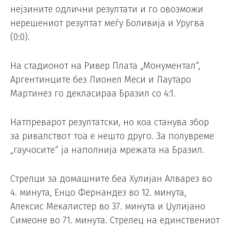
нејзините одлични резултати и го овозможи
нерешениот резултат меѓу Боливија и Уругва
(0:0).
На стадионот на Ривер Плата „Монументал“,
Аргентинците без Лионел Меси и Лаутаро
Мартинез го декласираа Бразил со 4:1.
Натпреварот резултатски, но коа станува збор
за ривалствот тоа е нешто друго. За полувреме
„гаучосите“ ја наполнија мрежата на Бразил.
Стрелци за домашните беа Хулијан Алварез во
4. минута, Енцо Фернандез во 12. минута,
Алексис Мекалистер во 37. минута и Џулијано
Симеоне во 71. минута. Стрелец на единствениот