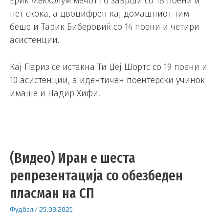
Ерик Мекколум мечот го заврши со 18 поени и
пет скока, а двоцифрен кај домашниот тим
беше и Тарик Биберовиќ со 14 поени и четири
асистенции.
Кај Париз се истакна Ти Џеј Шортс со 19 поени и
10 асистенции, а идентичен поентерски учинок
имаше и Надир Хифи.
(Видео) Иран е шеста
репрезентација со обезбеден
пласман на СП
Фудбал
/
25.03.2025