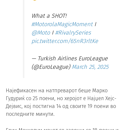
What a SHOT!
#MotorolaMagicMoment
I
@Moto
I
#RivalrySeries
pic.twitter.com/65nR3rltKe
— Turkish Airlines EuroLeague
(@EuroLeague)
March 25, 2025
Најефикасен на натпреварот беше Марко
Гудуриќ со 25 поени, но херојот е Најџел Хејс-
Дејвис, кој постигна 14 од своите 19 поени во
последните минути.