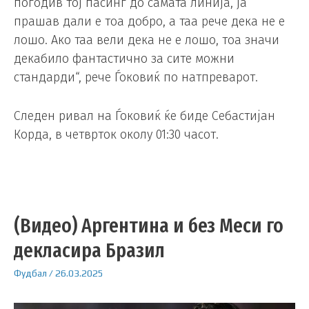
погодив тој пасинг до самата линија, ја
прашав дали е тоа добро, а таа рече дека не е
лошо. Ако таа вели дека не е лошо, тоа значи
декабило фантастично за сите можни
стандарди“, рече Ѓоковиќ по натпреварот.
Следен ривал на Ѓоковиќ ќе биде Себастијан
Корда, в четврток околу 01:30 часот.
(Видео) Аргентина и без Меси го
декласира Бразил
Фудбал
/
26.03.2025