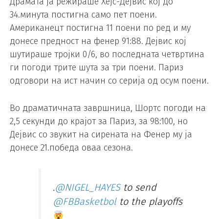
Драмата ја режираше Хејс-Дејвис кој до
34.минута постигна само пет поени.
Американецт постигна 11 поени по ред и му
донесе предност на фенер 91:88. Дејвис кој
шутираше тројки 0/6, во последната четвртина
ги погоди трите шута за три поени. Париз
одговори на ист начин со серија од осум поени.
Во драматичната завршница, Шортс погоди на
2,5 секунди до крајот за Париз, за 98:100, но
Дејвис со звукит на сирената на Фенер му ја
донесе 21.победа оваа сезона.
.
@NIGEL_HAYES
to send
@FBBasketbol
to the playoffs