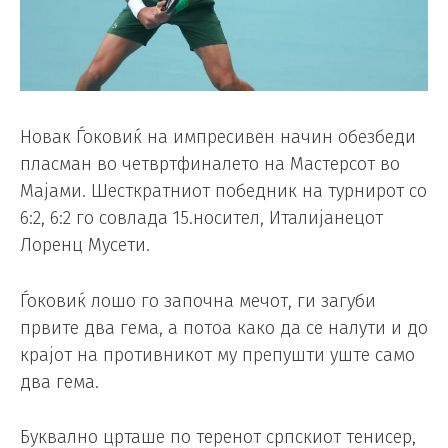
Новак Ѓоковиќ на импресивен начин обезбеди
пласман во четвртфиналето на Мастерсот во
Мајами. Шесткратниот победник на турнирот со
6:2, 6:2 го совлада 15.носител, Италијанецот
Лоренц Мусети.
Ѓоковиќ лошо го започна мечот, ги загуби
првите два гема, а потоа како да се налути и до
крајот на противникот му препушти уште само
два гема.
Буквално црташе по теренот српскиот тенисер,