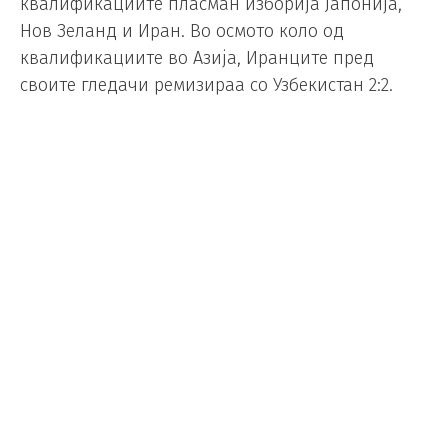
квалификациите пласман изборија Јапонија,
Нов Зеланд и Иран. Во осмото коло од
квалификациите во Азија, Иранците пред
своите гледачи ремизираа со Узбекистан 2:2.
Двоен стрелец за Иран беше напаѓачот на
Интер, Мехди Тареми.
Со ова реми, на две кола пред крајот,
селекцијата на Иран и теоретски обезбеди едно
од првите две места кои водат директно на
Мундијалот.
По натпреварот славеа домашните фудбалери,
а наскоро историски пласман на Мундијалот би
можеле да слават и во Узбекистан.
Узбекистанците имаат четири бода повеќе од