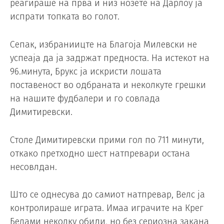
реагираше на прва и низ нозете на Дарлоу ја
испрати топката во голот.
Сепак, избраниицте на Благоја Милевски не
успеаја да ја задржат предноста. На истекот на
96.минута, Брукс ја искристи лошата
поставеност во одбраната и неколкуте грешки
на нашите фудбалери и го совлада
Димитиревски.
Столе Димитиревски прими гол по 711 минути,
откако претходно шест натпревари остана
несовлдан.
Што се однесува до самиот натпревар, Велс ја
контролираше играта. Имаа играчите на Крег
Белами неколку обиди, но без сериозна закана