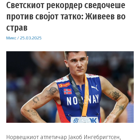
Светскиот рекордер сведочеше
против својот татко: Живеев во
страв
Микс
/
25.03.2025
Норвешкиот атлетичар Јакоб Ингебригтсен,