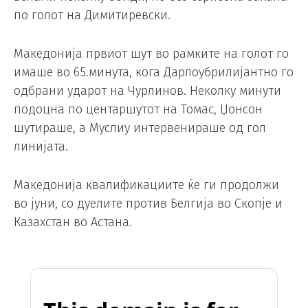
по голот на Димитиревски.
Македонија првиот шут во рамките на голот го
имаше во 65.минута, кога Дарлоубрилијантно го
одбрани ударот на Чурлинов. Неколку минути
подоцна по центаршутот на Томас, Џонсон
шутираше, а Муслиу интервенираше од гол
линијата.
Македонија квалификациите ќе ги продолжи
во јуни, со дуелите против Белгија во Скопје и
Казахстан во Астана.