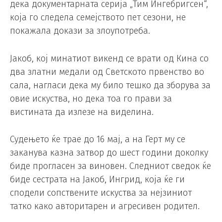
дека документарната серија „Тим Ингебригсен“,
која го следела семејството пет сезони, не
покажала докази за злоупотреба.
Јакоб, кој минатиот викенд се врати од Кина со
два златни медали од Светското првенство во
сала, нагласи дека му било тешко да зборува за
овие искуства, но дека тоа го прави за
вистината да излезе на виделина.
Судењето ќе трае до 16 мај, а на Герт му се
заканува казна затвор до шест години доколку
биде прогласен за виновен. Следниот сведок ќе
биде сестрата на Јакоб, Ингрид, која ќе ги
сподели сопствените искуства за нејзиниот
татко како авторитарен и агресивен родител.