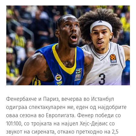
Фенербахче и Париз, вечерва во Истанбул
одиграа спектакуларен ме, еден од најдобрите
оваа сезона во Евролигата. Фенер победи со
101:100, со тројката на најџел Хејс-Дејвис со
звукот на сирената, откако претходно на 2,5