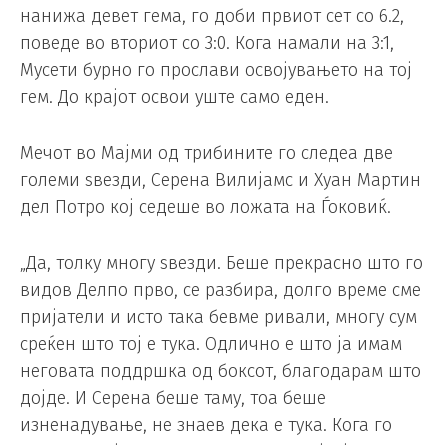
нанижа девет гема, го доби првиот сет со 6.2,
поведе во вториот со 3:0. Кога намали на 3:1,
Мусети бурно го прослави освојувањето на тој
гем. До крајот освои уште само еден.
Мечот во Мајми од трибините го следеа две
големи ѕвезди, Серена Вилијамс и Хуан Мартин
дел Потро кој седеше во ложата на Ѓоковиќ.
„Да, толку многу ѕвезди. Беше прекрасно што го
видов Делпо прво, се разбира, долго време сме
пријатели и исто така бевме ривали, многу сум
среќен што тој е тука. Одлично е што ја имам
неговата поддршка од боксот, благодарам што
дојде. И Серена беше таму, тоа беше
изненадување, не знаев дека е тука. Кога го