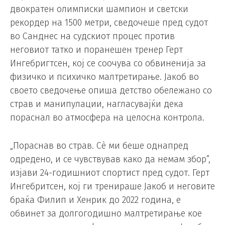
двократен олимписки шампион и светски
рекордер на 1500 метри, сведочеше пред судот
во Санднес на судскиот процес против
неговиот татко и поранешен тренер Герт
Ингебригтсен, кој се соочува со обвиненија за
физичко и психичко малтретирање. Јакоб во
своето сведочење опиша детство обележано со
страв и манипулации, нагласувајќи дека
пораснал во атмосфера на целосна контрола.
„Пораснав во страв. Сè ми беше однапред
одредено, и се чувствував како да немам збор”,
изјави 24-годишниот спортист пред судот. Герт
Ингебритсен, кој ги тренираше Јакоб и неговите
браќа Филип и Хенрик до 2022 година, е
обвинет за долгогодишно малтретирање кое