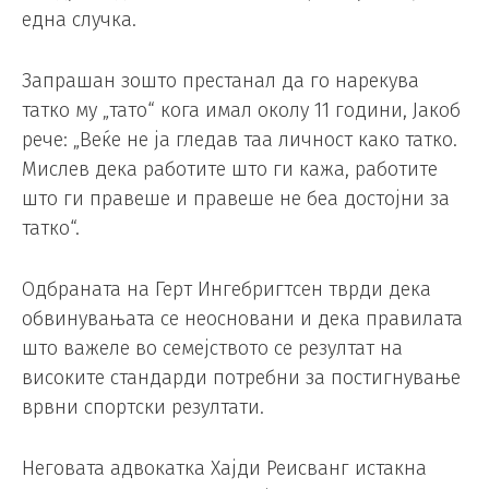
една случка.
Запрашан зошто престанал да го нарекува
татко му „тато“ кога имал околу 11 години, Јакоб
рече: „Веќе не ја гледав таа личност како татко.
Мислев дека работите што ги кажа, работите
што ги правеше и правеше не беа достојни за
татко“.
Одбраната на Герт Ингебригтсен тврди дека
обвинувањата се неосновани и дека правилата
што важеле во семејството се резултат на
високите стандарди потребни за постигнување
врвни спортски резултати.
Неговата адвокатка Хајди Реисванг истакна