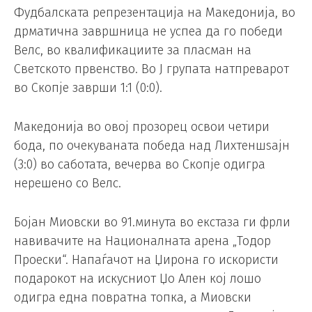
Фудбалската репрезентација на Македонија, во
дрматична завршница не успеа да го победи
Велс, во квалификациите за пласман на
Светското првенство. Во Ј групата натпреварот
во Скопје заврши 1:1 (0:0).
Македонија во овој прозорец освои четири
бода, по очекуваната победа над Лихтеншѕајн
(3:0) во саботата, вечерва во Скопје одигра
нерешено со Велс.
Бојан Миовски во 91.минута во екстаза ги фрли
навивачите на Националната арена „Тодор
Проески“. Напаѓачот на Џирона го искористи
подарокот на искусниот Џо Ален кој лошо
одигра една повратна топка, а Миовски