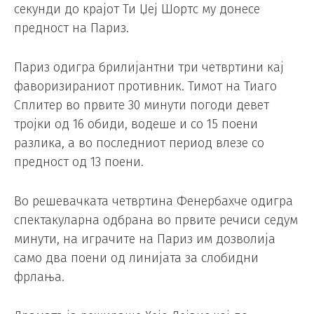
секунди до крајот Ти Џеј Шортс му донесе
предност на Париз.
Париз одигра брилијантни три четвртини кај
фаворизираниот противник. Тимот на Тиаго
Сплитер во првите 30 минути погоди девет
тројки од 16 обиди, водеше и со 15 поени
разлика, а во последниот период влезе со
предност од 13 поени.
Во решевачката четвртина Фенербахче одигра
спектакуларна одбрана во првите речиси седум
минути, на играчите на Париз им дозволија
само два поени од линијата за слобидни
фрлања.