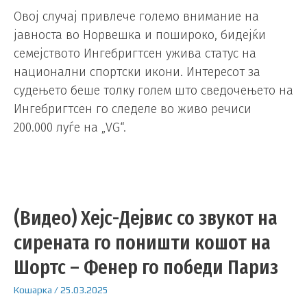
Овој случај привлече големо внимание на
јавноста во Норвешка и пошироко, бидејќи
семејството Ингебригтсен ужива статус на
национални спортски икони. Интересот за
судењето беше толку голем што сведочењето на
Ингебригтсен го следеле во живо речиси
200.000 луѓе на „VG“.
(Видео) Хејс-Дејвис со звукот на
сирената го поништи кошот на
Шортс – Фенер го победи Париз
Кошарка
/
25.03.2025