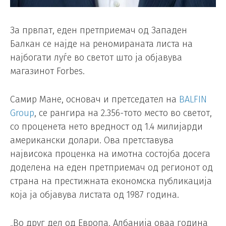
За првпат, еден претприемач од Западен
Балкан се најде на реномираната листа на
најбогати луѓе во светот што ја објавува
магазинот Forbes.
Самир Мане, основач и претседател на
BALFIN
Group
, се рангира на 2.356-тото место во светот,
со проценета нето вредност од 1.4 милијарди
американски долари. Ова претставува
највисока проценка на имотна состојба досега
доделена на еден претприемач од регионот од
страна на престижната економска публикација
која ја објавува листата од 1987 година.
„Во друг дел од Европа, Албанија оваа година