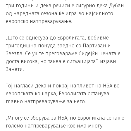
три години и дека речиси е сигурно дека Дубаи
од наредната сезона ќе игра во најсилното
европско натпреварување.
„Што се однесува до Евролигата, добивме
тригодишна понуда заедно со Партизан и
Звезда. Се уште преговараме бидејќи цената е
доста висока, но таква е ситуацијата“, изјави
Занети.
Тој нагласи дека и покрај напливот на НБА во
европската кошарка, Евролигата останува
главно натпреварување за него.
„Многу се зборува за НБА, но Евролигата сепак е
големо натпреварување кое има многу