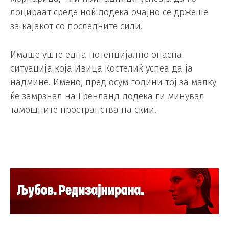
лоцираат среде ноќ додека очајно се држеше
за кајакот со последните сили.
Имаше уште една потенцијално опасна
ситуација која Ивица Костелиќ успеа да ја
надмине. Имено, пред осум години тој за малку
ќе замрзнал на Гренланд додека ги минувал
тамошните пространства на скии.