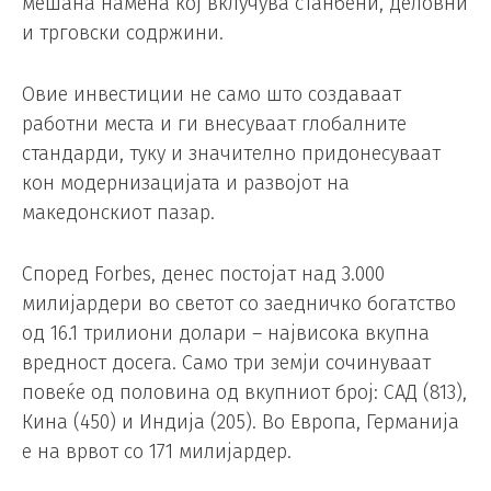
мешана намена кој вклучува станбени, деловни
и трговски содржини.
Овие инвестиции не само што создаваат
работни места и ги внесуваат глобалните
стандарди, туку и значително придонесуваат
кон модернизацијата и развојот на
македонскиот пазар.
Според Forbes, денес постојат над 3.000
милијардери во светот со заедничко богатство
од 16.1 трилиони долари – највисока вкупна
вредност досега. Само три земји сочинуваат
повеќе од половина од вкупниот број: САД (813),
Кина (450) и Индија (205). Во Европа, Германија
е на врвот со 171 милијардер.