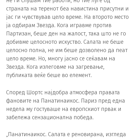
не ги слушам тие работи, но тие луѓе од
страната на теренот беа навистина присутни и
јас ги чувствував цело време. На второто место
ја одбирам Звезда. Кога игравме против
Партизан, беше ден на жалост, така што не го
добивме целосното искуство. Салата не беше
целосно полна, не им беше дозволено да пеат
цело време. Но, многу јасно се сеќавам на
Звезда. Кога излеговме на загревање,
публиката веќе беше во елемент.
Според Шортс најдобра атмосфера правата
фановите на Панатинаикос. Париз пред една
недела му гостуваше на европскиот првак и
забележа сензационална победа.
„Панатинаикос. Салата е реновирана, изгледа