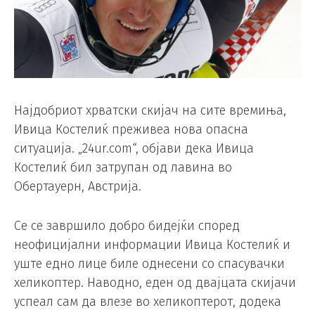
Најдобриот хрватски скијач на сите времиња,
Ивица Костелиќ преживеа нова опасна
ситуација. „24ur.com“, објави дека Ивица
Костелиќ бил затрупан од лавина во
Обертауерн, Австрија.
Се се завршило добро бидејќи според
неофицијални информации Ивица Костелиќ и
уште едно лице биле однесени со спасувачки
хеликоптер. Наводно, еден од двајцата скијачи
успеал сам да влезе во хеликоптерот, додека