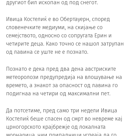
другиот бил ископан од под снегот.
Ивица Костелиќ е во Обертауерн, според
словенечките медиуми, на скијање со
семејството, односно со сопругата Ерин и
четирите деца. Како точно се нашол затрупан
од лавина се уште не е познато.
Познато е дека пред два дена австриските
метеоролози предупредија на влошување на
времето, а знакот за опасност од лавина го
подигнаа на четири од максимални пет.
Да потсетиме, пред само три недели Ивица
Костелиќ беше спасен од смрт во невреме кај
црногорското крајбрежје од локалната
морнарица, чии припадници успеаја да го