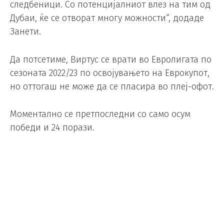
следбеници. Со потенцијалниот влез на тим од
Дубаи, ќе се отворат многу можности“, додаде
Занети.
Да потсетиме, Виртус се врати во Евролигата по
сезоната 2022/23 по освојувањето на Еврокупот,
но оттогаш не може да се пласира во плеј-офот.
Моментално се претпоследни со само осум
победи и 24 порази.
Инаку, на денешната прес конференција,
првиот човек на Виртус, објави дека Душко
Ивановиќ ќе го води тимот и во наредната
сезона.