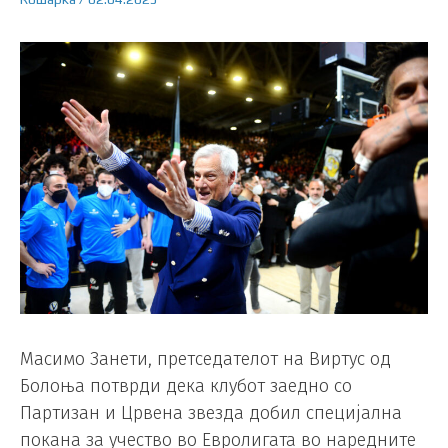
Масимо Занети, претседателот на Виртус од
Болоња потврди дека клубот заедно со
Партизан и Црвена звезда добил специјална
покана за учество во Евролигата во наредните