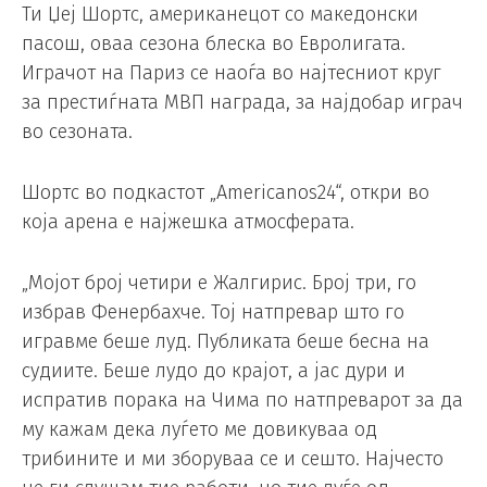
Ти Џеј Шортс, американецот со македонски
пасош, оваа сезона блеска во Евролигата.
Играчот на Париз се наоѓа во најтесниот круг
за престиѓната МВП награда, за најдобар играч
во сезоната.
Шортс во подкастот „Americanos24“, откри во
која арена е најжешка атмосферата.
„Мојот број четири е Жалгирис. Број три, го
избрав Фенербахче. Тој натпревар што го
игравме беше луд. Публиката беше бесна на
судиите. Беше лудо до крајот, а јас дури и
испратив порака на Чима по натпреварот за да
му кажам дека луѓето ме довикуваа од
трибините и ми зборуваа се и сешто. Најчесто