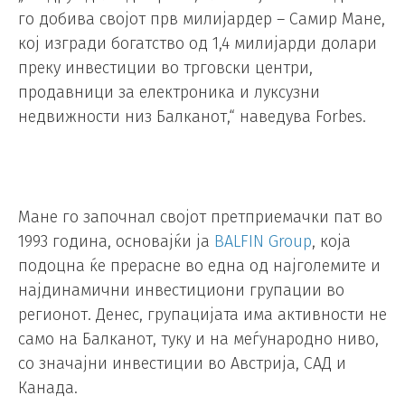
го добива својот прв милијардер – Самир Мане,
кој изгради богатство од 1,4 милијарди долари
преку инвестиции во трговски центри,
продавници за електроника и луксузни
недвижности низ Балканот,“ наведува Forbes.
Мане го започнал својот претприемачки пат во
1993 година, основајќи ја
BALFIN Group
, која
подоцна ќе прерасне во една од најголемите и
најдинамични инвестициони групации во
регионот. Денес, групацијата има активности не
само на Балканот, туку и на меѓународно ниво,
со значајни инвестиции во Австрија, САД и
Канада.