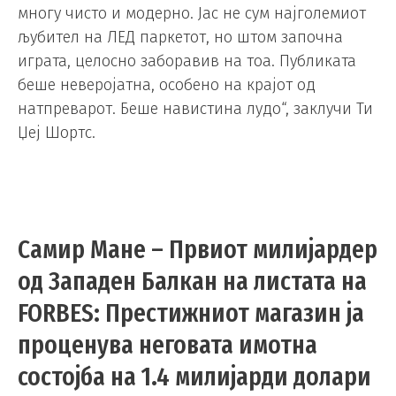
многу чисто и модерно. Јас не сум најголемиот
љубител на ЛЕД паркетот, но штом започна
играта, целосно заборавив на тоа. Публиката
беше неверојатна, особено на крајот од
натпреварот. Беше навистина лудо“, заклучи Ти
Џеј Шортс.
Самир Мане – Првиот милијардер
од Западен Балкан на листата на
FORBES: Престижниот магазин ја
проценува неговата имотна
состојба на 1.4 милијарди долари