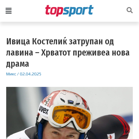
Ивица Костелиќ затрупан од
лавина – Хрватот преживеа нова
драма
Микс
/
02.04.2025