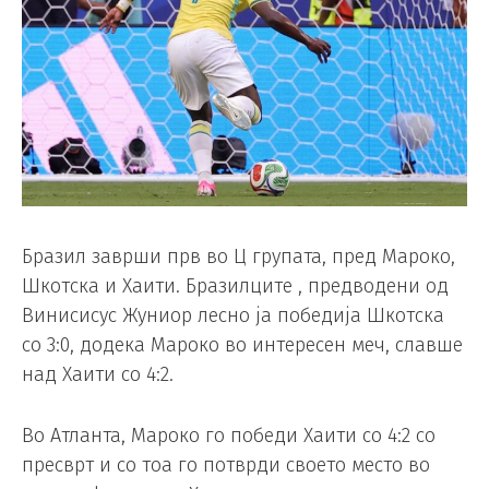
Бразил заврши прв во Ц групата, пред Мароко,
Шкотска и Хаити. Бразилците , предводени од
Винисисус Жуниор лесно ја победија Шкотска
со 3:0, додека Мароко во интересен меч, славше
над Хаити со 4:2.
Во Атланта, Мароко го победи Хаити со 4:2 со
пресврт и со тоа го потврди своето место во