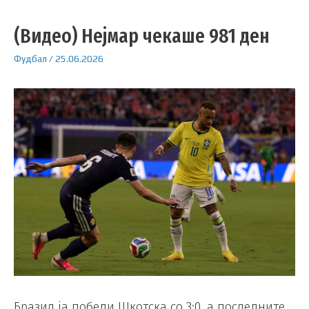
(Видео) Нејмар чекаше 981 ден
Фудбал
/
25.06.2026
Бразил ја победи Шкотска со 3:0, а последните