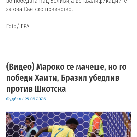
во победата над Боливија во квалификациите
за ова Светско првенство.
Foto/ EPA
(Видео) Мароко се мачеше, но го
победи Хаити, Бразил убедлив
против Шкотска
Фудбал
/
25.06.2026