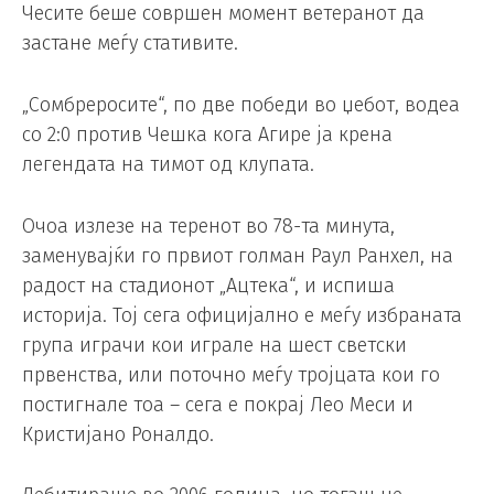
Чесите беше совршен момент ветеранот да
застане меѓу стативите.
„Сомбреросите“, по две победи во џебот, водеа
со 2:0 против Чешка кога Агире ја крена
легендата на тимот од клупата.
Очоа излезе на теренот во 78-та минута,
заменувајќи го првиот голман Раул Ранхел, на
радост на стадионот „Ацтека“, и испиша
историја. Тој сега официјално е меѓу избраната
група играчи кои играле на шест светски
првенства, или поточно меѓу тројцата кои го
постигнале тоа – сега е покрај Лео Меси и
Кристијано Роналдо.