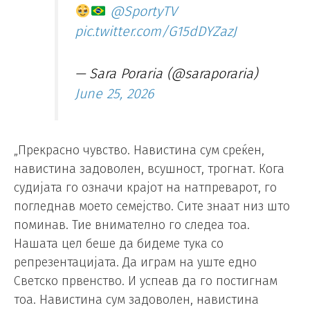
@SportyTV
pic.twitter.com/G15dDYZazJ
— Sara Poraria (@saraporaria)
June 25, 2026
„Прекрасно чувство. Навистина сум среќен,
навистина задоволен, всушност, трогнат. Кога
судијата го означи крајот на натпреварот, го
погледнав моето семејство. Сите знаат низ што
поминав. Тие внимателно го следеа тоа.
Нашата цел беше да бидеме тука со
репрезентацијата. Да играм на уште едно
Светско првенство. И успеав да го постигнам
тоа. Навистина сум задоволен, навистина