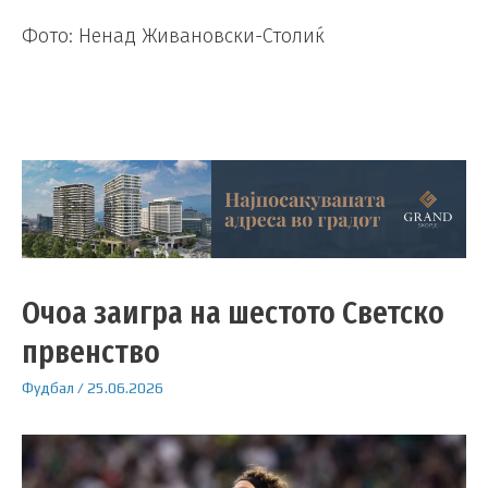
Фото: Ненад Живановски-Столиќ
Очоа заигра на шестото Светско
првенство
Фудбал
/
25.06.2026