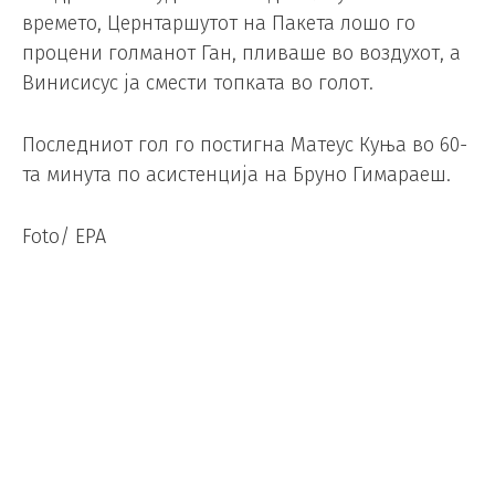
времето, Цернтаршутот на Пакета лошо го
процени голманот Ган, пливаше во воздухот, а
Винисисус ја смести топката во голот.
Последниот гол го постигна Матеус Куња во 60-
та минута по асистенција на Бруно Гимараеш.
Foto/ EPA