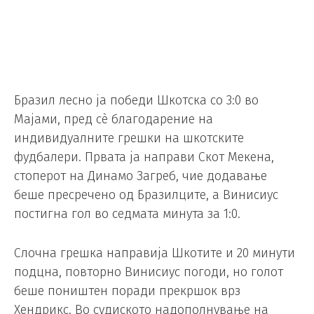
Бразил лесно ја победи Шкотска со 3:0 во
Мајами, пред сè благодарение на
индивидуалните грешки на шкотските
фудбалери. Првата ја направи Скот Мекена,
стоперот на Динамо Загреб, чие додавање
беше пресречено од Бразилците, а Винисиус
постигна гол во седмата минута за 1:0.
Слочна грешка направија Шкотите и 20 минути
подцна, повторно Винисиус погоди, но голот
беше поништен поради прекршок врз
Хендрикс. Во судиското надополнување на