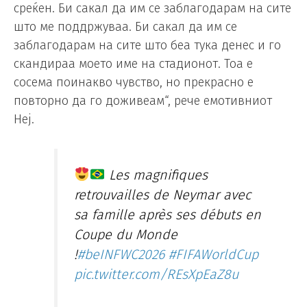
среќен. Би сакал да им се заблагодарам на сите
што ме поддржуваа. Би сакал да им се
заблагодарам на сите што беа тука денес и го
скандираа моето име на стадионот. Тоа е
сосема поинакво чувство, но прекрасно е
повторно да го доживеам“, рече емотивниот
Неј.
Les magnifiques
retrouvailles de Neymar avec
sa famille après ses débuts en
Coupe du Monde
!
#beINFWC2026
#FIFAWorldCup
pic.twitter.com/REsXpEaZ8u