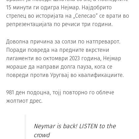
15 минути ги одигра Нејмар. Најдобрито
стрелец во историјата на „Селесао“ се врати во
репрезентацијата по речиси три години.
Доволна причина за солзи по натпреварот.
Поради повреда на предните вкрстени
лигаменти во октомври 2023 година, Нејмар
мораше да направи долга пауза, кога се
повреди против Уругвај во квалификациите.
981 ден подоцна, тојј повторно го облече
жолтиот дрес.
Neymar is back! LISTEN to the
crowd