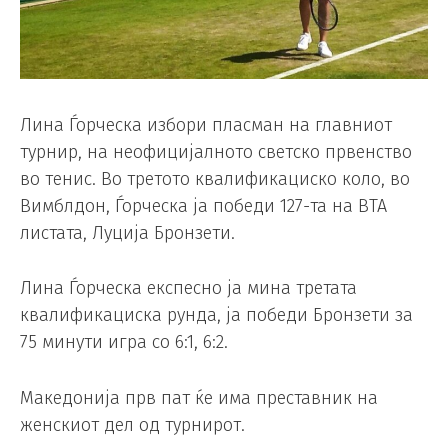
Лина Ѓорческа избори пласман на главниот
турнир, на неофицијалното светско првенство
во тенис. Во третото квалификациско коло, во
Вимблдон, Ѓорческа ја победи 127-та на ВТА
листата, Луција Бронзети.
Лина Ѓорческа експесно ја мина третата
квалификациска рунда, ја победи Бронзети за
75 минути игра со 6:1, 6:2.
Македонија прв пат ќе има преставник на
женскиот дел од турнирот.