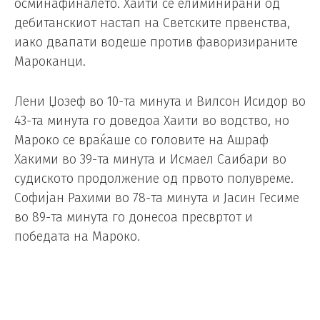
осминафиналето. Хаити се елиминирани од
дебитанскиот настап на Светските првенства,
иако двапати водеше против фаворизираните
Мароканци.
Лени Џозеф во 10-та минута и Вилсон Исидор во
43-та минута го доведоа Хаити во водство, но
Мароко се враќаше со головите на Ашраф
Хакими во 39-та минута и Исмаел Саибари во
судиското продолжение од првото полувреме.
Софијан Рахими во 78-та минута и Јасин Гесиме
во 89-та минута го донесоа пресвртот и
победата на Мароко.