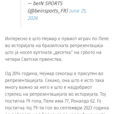
— beIN SPORTS
(@beinsports_FR)
June 25,
2026
Интересно е што Нејмар е првиот играч по Пеле
во историјата на бразилската репрезентација
што ја носел култната „десетка“ на грбото на
четири Светски првенства.
Од 2014 година, Нејмар секогаш е присутен во
репрезентацијата. Секако, она што е исто така
многу важно за него е што е најдобриот
стрелец на репрезентацијата во историјата. Тој
постигна 79 гола, Пеле има 77, Роналдо 62. Го
постигна тој 79-ти гол во септември 2023 година