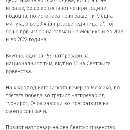
Дебитираше во 2006 година, но тогаш не
играше, беше во составот четири години
подоцна, но исто така не играше ниту една
минута, а во 2014 ја презеде „единицата“. Тој
беше прв избор на голман на Мексико и во 2018
и во 2022 година.
Вкупно, одигра 153 натпревари за
националниот тим, вкупно 12 на Светските
првенства.
На крајот од историската вечер за Мексико, по
третата победа во третиот натпревар од
турнирот, Очоа заврши во прегратките на
своите соиграчи.
Првиот натпревар на ова Светско првенство