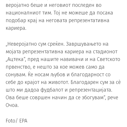
веројатно беше и неговиот последен во
националниот тим. Тој не можеше да посака
подобар крај на неговата репрезентативна
кариера.
„Неверојатно сум среќен. Завршувањето на
мојата репрезентативна кариера на стадионот
„Ацтека“, пред нашите навивачи и на Светското
првенство, е нешто за кое можев само да
сонувам. Ќе носам љубов и благодарност со
себе до крајот на животот. Благодарен сум за сè
што ми дадоа фудбалот и репрезентацијата.
Ова беше совршен начин да се збогувам“, рече
Очоа.
Foto/ EPA