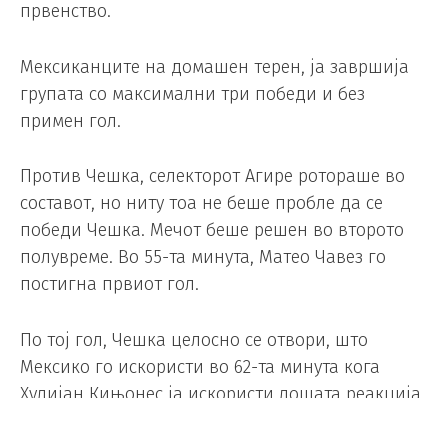
првенство.
Мексиканците на домашен терен, ја завршија
групата со максимални три победи и без
примен гол.
Против Чешка, селекторот Агире ротораше во
составот, но ниту тоа не беше пробле да се
победи Чешка. Мечот беше решен во второто
полувреме. Во 55-та минута, Матео Чавез го
постигна првиот гол.
По тој гол, Чешка целосно се отвори, што
Мексико го искористи во 62-та минута кога
Хулијан Кињонес ја искористи лошата реакција
на одбраната и го постигна вториот гол на