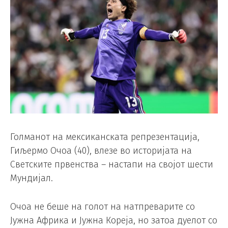
Голманот на мексиканската репрезентација,
Гиљермо Очоа (40), влезе во историјата на
Светските првенства – настапи на својот шести
Мундијал.
Очоа не беше на голот на натпреварите со
Јужна Африка и Јужна Кореја, но затоа дуелот со