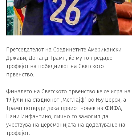
Претседателот на Соединетите Американски
Држави, Доналд Трамп, ќе му го предаде
трофејот на победникот на Светското
првенство.
Финалето на Светското првенство ќе се игра на
19 јули на стадионот „МетЛајф“ во Њу Џерси, а
Трамп потврди дека првиот човек на ФИФА,
Џани Инфантино, лично го замолил да
учествува на церемонијата на доделување на
трофејот.