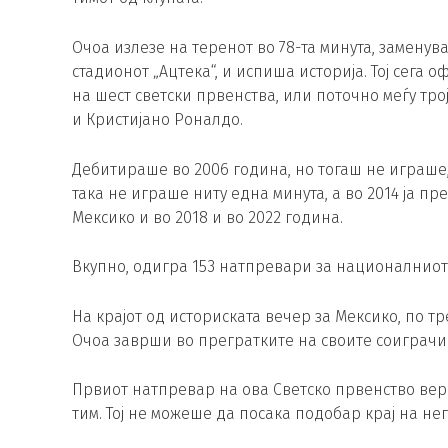
Очоа излезе на теренот во 78-та минута, заменува
стадионот „Ацтека“, и испиша историја. Тој сега
на шест светски првенства, или поточно меѓу трој
и Кристијано Роналдо.
Дебитираше во 2006 година, но тогаш не играше,
така не играше ниту една минута, а во 2014 ја пр
Мексико и во 2018 и во 2022 година.
Вкупно, одигра 153 натпревари за националниот 
На крајот од историската вечер за Мексико, по т
Очоа заврши во прегратките на своите соиграчи
Првиот натпревар на ова Светско првенство ве
тим. Тој не можеше да посака подобар крај на н