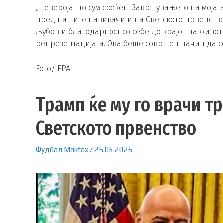
„Неверојатно сум среќен. Завршувањето на мојат
пред нашите навивачи и на Светското првенство,
љубов и благодарност со себе до крајот на живот
репрезентацијата. Ова беше совршен начин да се
Foto/ EPA
Трамп ќе му го врачи т
Светското првенство
Фудбал
Makfax
/
25.06.2026