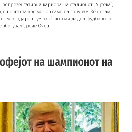
а репрезентативна кариера на стадионот „Ацтека“,
 е нешто за кое можев само да сонувам. Ќе носам
от. Благодарен сум за сè што ми дадоа фудбалот и
 збогувам“, рече Очоа.
рофејот на шампионот на