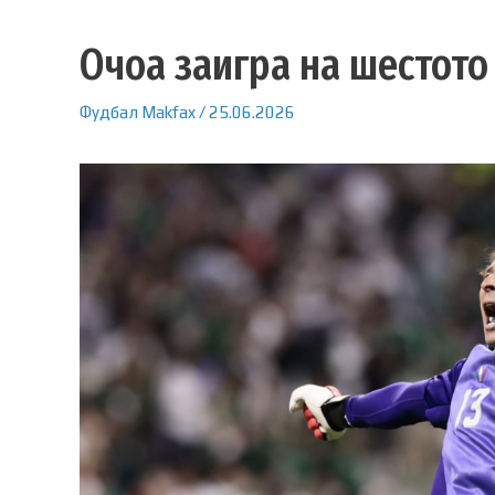
Очоа заигра на шестото
Фудбал
Makfax
/
25.06.2026