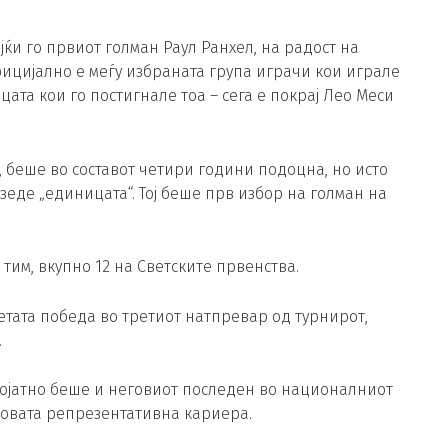
јќи го првиот голман Раул Ранхел, на радост на
 официјално е меѓу избраната група играчи кои играле
цата кои го постигнале тоа – сега е покрај Лео Меси
 беше во составот четири години подоцна, но исто
езеде „единицата“. Тој беше прв избор на голман на
тим, вкупно 12 на Светските првенства.
ретата победа во третиот натпревар од турнирот,
.
ројатно беше и неговиот последен во националниот
еговата репрезентативна кариера.