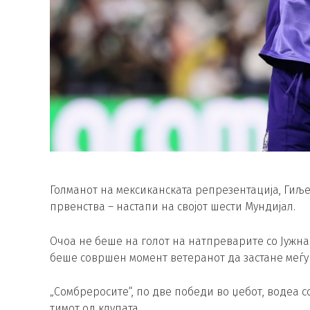
Голманот на мексиканската репрезентација, Гиљер
првенства – настапи на својот шести Мундијал.
Очоа не беше на голот на натпреварите со Јужна 
беше совршен момент ветеранот да застане меѓу 
„Сомбреросите“, по две победи во џебот, водеа с
тимот од клупата.