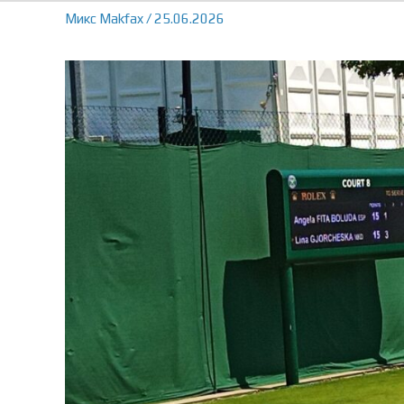
Микс
Makfax
/
25.06.2026