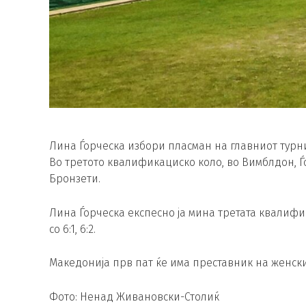
Лина Ѓорческа избори пласман на главниот турни
Во третото квалификациско коло, во Вимблдон, Ѓор
Бронзети.
Лина Ѓорческа експесно ја мина третата квалифи
со 6:1, 6:2.
Македонија прв пат ќе има преставник на женски
Фото: Ненад Живановски-Столиќ