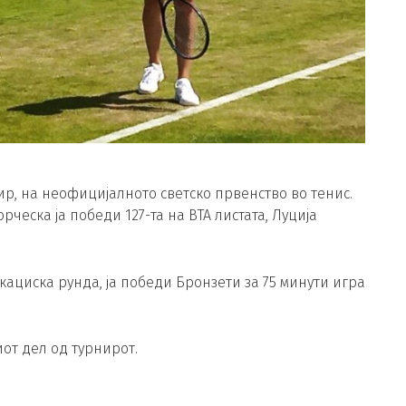
р, на неофицијалното светско првенство во тенис.
ческа ја победи 127-та на ВТА листата, Луција
кациска рунда, ја победи Бронзети за 75 минути игра
от дел од турнирот.