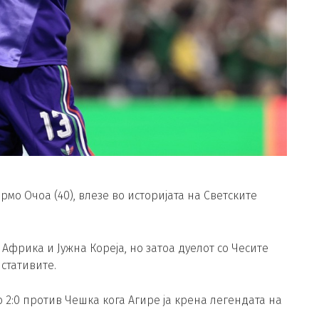
мо Очоа (40), влезе во историјата на Светските
Африка и Јужна Кореја, но затоа дуелот со Чесите
стативите.
о 2:0 против Чешка кога Агире ја крена легендата на