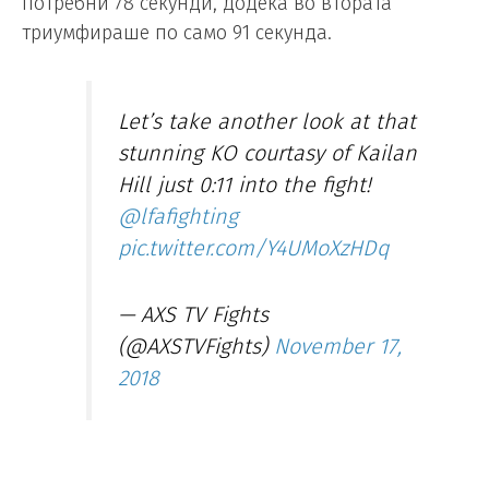
потребни 78 секунди, додека во втората
триумфираше по само 91 секунда.
Let’s take another look at that
stunning KO courtasy of Kailan
Hill just 0:11 into the fight!
@lfafighting
pic.twitter.com/Y4UMoXzHDq
— AXS TV Fights
(@AXSTVFights)
November 17,
2018