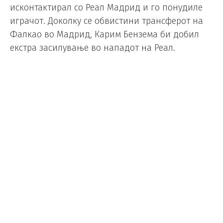
исконтактирал со Реал Мадрид и го понудиле
играчот. Доколку се обвистини трансферот на
Фалкао во Мадрид, Карим Бензема би добил
екстра засилување во нападот на Реал.
„Павковманијата“ се уште трае
во Белград (фото)
Фудбал
/
17.11.2018