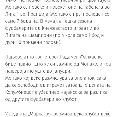
Тимот на новиот тренер, Тиери Анри, француски
Монако се повеќе и повеќе тоне на табелата во
Лига 1 во Франција (Монако е претпоследен со
само 7 бода на 13 меча), а тешка сезона
фудбалерите од Кнежевството играат и во
Лигата на шампиони (по 4 кола само 1 бод и
дури 10 примени голови).
Најверојатно голгетерот Радамел Фалкао ќе
биде првиот што ќе си замине од Монако, и тоа
најверојатно уште во јануари.
Монако кој веќе размислува за опстанок, сака
да се ослободи од играчот затоа што цената на
Колумбиецот е убедливо највисока за разлика
од другите фудбалери во клубот.
Угледната „Марка“ информира дека клубот веќе