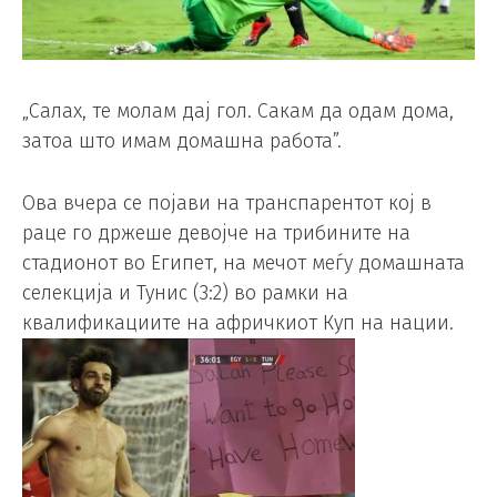
„Салах, те молам дај гол. Сакам да одам дома,
затоа што имам домашна работа”.
Ова вчера се појави на транспарентот кој в
раце го држеше девојче на трибините на
стадионот во Египет, на мечот меѓу домашната
селекција и Тунис (3:2) во рамки на
квалификациите на афричкиот Куп на нации.