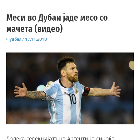
Меси во Дубаи јаде месо со
мачета (видео)
Фудбал
/
17.11.2018
Додека селекцијата на Аргентина синоќа