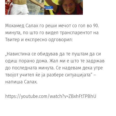
Мохамед Салах го реши мечот со гол во 90.
минута, по што го видел транспарентот на
Твитер и експресно одговорил:
„Навистина се обидував да те пуштам да си
одиш порано дома. Жал ми е што те задржав
до последната минута. Се надевам дека утре
твојот учител ќе ја разбере ситуацијата” –
напиша Салах.
https://youtube.com/watch?v=ZBxhFtTPBhU