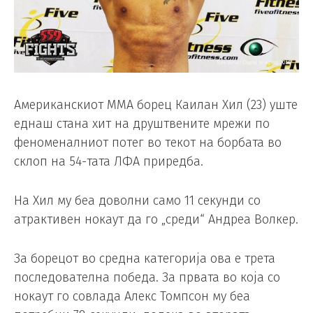
Американскиот ММА борец Каилан Хил (23) уште
еднаш стана хит на друштвените мрежи по
феноменалниот потег во текот на борбата во
склоп на 54-тата ЛФА приредба.
На Хил му беа доволни само 11 секунди со
атрактивен нокаут да го „среди“ Андреа Волкер.
За борецот во средна категорија ова е трета
последователна победа. За првата во која со
нокаут го совлада Алекс Томпсон му беа