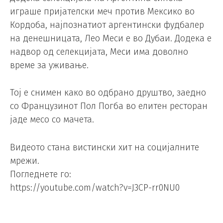
играше пријателски меч против Мексико во
Кордоба, најпознатиот аргентински фудбалер
на денешницата, Лео Меси е во Дубаи. Додека е
надвор од селекцијата, Меси има доволно
време за уживање.
Тој е снимен како во одбрано друштво, заедно
со Французинот Пол Погба во елитен ресторан
јаде месо со мачета.
Видеото стана вистински хит на социјалните
мрежи.
Погледнете го:
https://youtube.com/watch?v=J3CP-rr0NU0