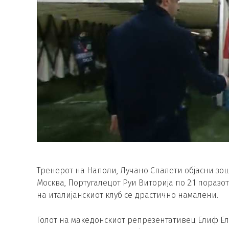
Тренерот на Наполи, Лучано Спалети објасни зош
Москва, Португалецот Руи Виторија по 2:1 поразо
на италијанскиот клуб се драстично намалени.
Голот на македонскиот репрезентативец Елиф Ел