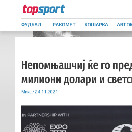
ФУДБАЛ
РАКОМЕТ
КОШАРКА
АВТО
Непомњашчиј ќе го пред
милиони долари и светс
Микс
/
24.11.2021