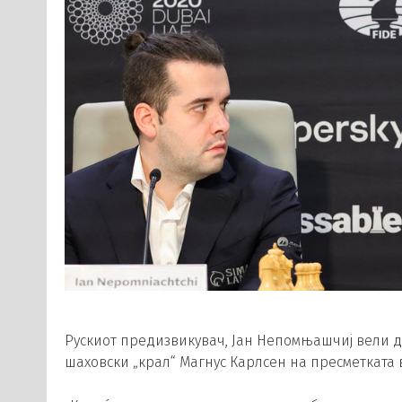
Рускиот предизвикувач, Јан Непомњашчиј вели де
шаховски „крал“ Магнус Карлсен на пресметката