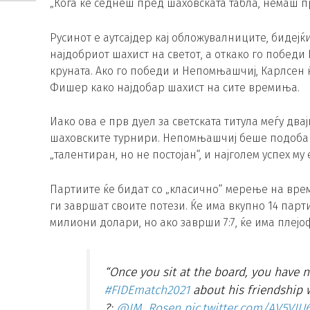
„Кога ќе седнеш пред шаховската табла, немаш пр
Русинот е аутсајдер кај обложувалниците, бидеј
најдобриот шахист на светот, а откако го победи
круната. Ако го победи и Непомњашчиј, Карлсен 
Фишер како најдобар шахист на сите времиња.
Иако ова е прв дуел за светската титула меѓу двај
шаховските турнири. Непомњашчиј беше подобар 
„талентиран, но не постојан“, и најголем успех му 
Партиите ќе бидат со „класично“ мерење на време
ги завршат своите потези. Ќе има вкупно 14 парти
милиони долари, но ако заврши 7:7, ќе има плејо
“Once you sit at the board, you have n
#FIDEmatch2021
about his friendship 
?:
@IM_Rosen
pic.twitter.com/AV5VIU6