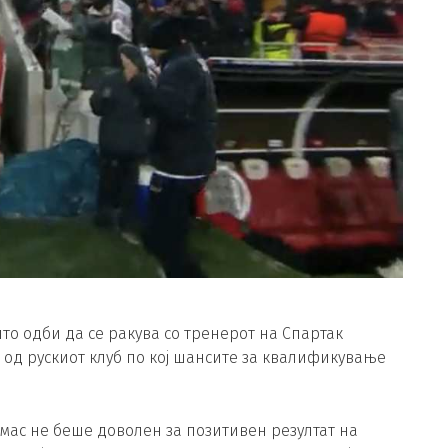
то одби да се ракува со тренерот на Спартак
т од рускиот клуб по кој шансите за квалификување
мас не беше доволен за позитивен резултат на