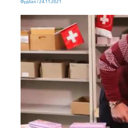
Фудбал
/
24.11.2021