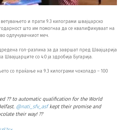
ветувањето и прати 9.3 килограми швајцарско
агодарност што им помогнаа да се квалификуваат на
 во одлучувачкиот меч.
одредена гол-разлика за да завршат пред Швајцарија
ка Швајцарците со 4:0 ја здробија Бугарија.
ето со праќање на 9.3 килограми чоколадо – 100
ped ?? to automatic qualification for the World
Belfast.
@nati_sfv_asf
kept their promise and
colate their way! ??
AzS7sx