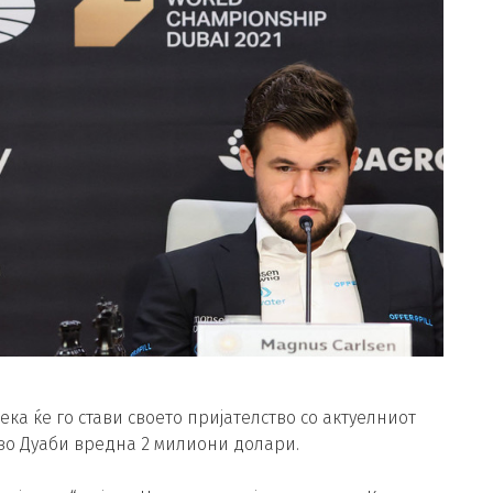
ка ќе го стави своето пријателство со актуелниот
 во Дуаби вредна 2 милиони долари.