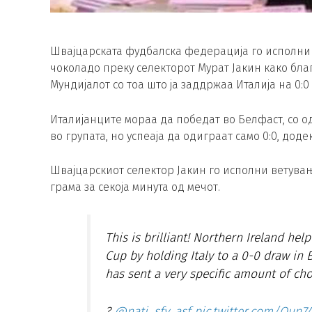
Швајцарската фудбалска федерација го исполни 
чоколадо преку селекторот Мурат Јакин како бл
Мундијалот со тоа што ја заддржаа Италија на 0:0
Италијанците мораа да победат во Белфаст, со 
во групата, но успеаја да одиграат само 0:0, доде
Швајцарскиот селектор Јакин го исполни ветувањ
грама за секоја минута од мечот.
This is brilliant! Northern Ireland hel
Cup by holding Italy to a 0-0 draw in 
has sent a very specific amount of cho
?
@nati_sfv_asf
pic.twitter.com/Oun7