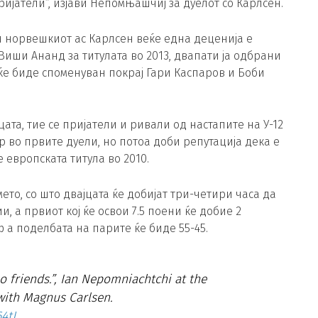
ијатели“, изјави Непомњашчиј за дуелот со Карлсен.
ќи норвешкиот ас Карлсен веќе една деценија е
 Виши Ананд за титулата во 2013, двапати ја одбрани
ќе биде споменуван покрај Гари Каспаров и Боби
цата, тие се пријатели и ривали од настапите на У-12
во првите дуели, но потоа доби репутација дека е
е европската титула во 2010.
то, со што двајцата ќе добијат три-четири часа да
и, а првиот кој ќе освои 7.5 поени ќе добие 2
ф а поделбата на парите ќе биде 55-45.
o friends.”, Ian Nepomniachtchi at the
with Magnus Carlsen.
4tJ