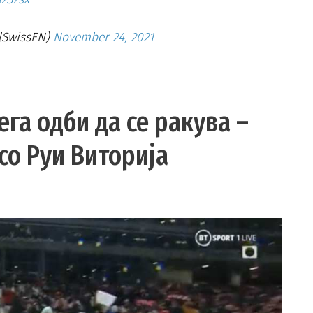
llSwissEN)
November 24, 2021
ега одби да се ракува –
со Руи Виторија