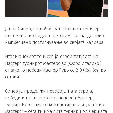
Јаник Синер, најдобро рангираниот тенисер на
планетата, во неделата во Рим стигна до ново
импресивно достигнување во својата кариера.
Италијанскиот тенисер ја освои титулата на
Настерс турнирот Мастерс во „Форо Италико“,
откако го победи Каспер Рудо со 2-0 (6:4, 6:4) во
сетови.
Синер ја продолжи неверојатната серија,
победи и на шестиот последовен Мастерс
турнир. Исто така го комплетираше и „златниот
мастерс“ – сега ги има сите турнири од Серијата