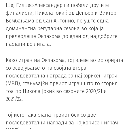
Шеј Гилџес-Александер ги победи другите
финалисти, Никола Јокиќ од Денвер и Виктор
Вембањама од Сан Антонио, по уште една
доминантна регуларна сезона во која ја
предводеше Оклахома до еден од најдобрите
настапи во лигата.
Како играч на Оклахома, тој влезе во историјата
со освојувањето на својата втора
последователна награда за најкорисен играч
(MВП), станувајќи првиот играч што го сторил
тоа по Никола Јокиќ во сезоните 2020/21 и
2021/22.
Тој исто така стана првиот бек со две
последователни награди за најкорисен играч