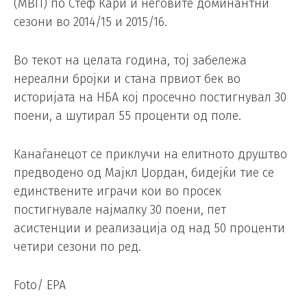
(MВП) по Стеф Кари и неговите доминантни
сезони во 2014/15 и 2015/16.
Во текот на целата година, тој забележа
нереални бројки и стана првиот бек во
историјата на НБА кој просечно постигнувал 30
поени, а шутирал 55 проценти од поле.
Канаѓанецот се приклучи на елитното друштво
предводено од Мајкл Џордан, бидејќи тие се
единствените играчи кои во просек
постигнувале најмалку 30 поени, пет
асистенции и реализација од над 50 проценти
четири сезони по ред.
Foto/ EPA