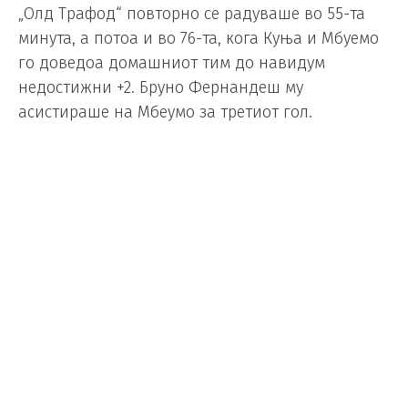
„Олд Трафод“ повторно се радуваше во 55-та
минута, а потоа и во 76-та, кога Куња и Мбуемо
го доведоа домашниот тим до навидум
недостижни +2. Бруно Фернандеш му
асистираше на Мбеумо за третиот гол.
Тоа беше 20-та асистенција на капитенот на
Јунајтед оваа сезона, го изедначи рекордот што
го држеа Кевин де Брујне и Тиери Анри.
Сепак, во 78-та минута, Гибс-Вајт го постигна
вториот гол за гостите и внезе неизвесност во
натпреварот.
До крајот на натпреварот, сепак, немаше гол за
израмнување и Јунајтед забележа заслужена