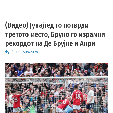
(Видео) Јунајтед го потврди
третото место, Бруно го израмни
рекордот на Де Брујне и Анри
Фудбал
/
17.05.2026