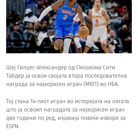
Шеј Гилџес-Александер од Оклахома Сити
Табдер ја освои својата втора последователна
награда за најкорисен играч (MВП) во НБА.
Тој стана 14-тиот играч во историјата на лигата
што ја освоил наградата за најкорисен играч
две години по ред, изјавија повеќе извори за
ESPN.