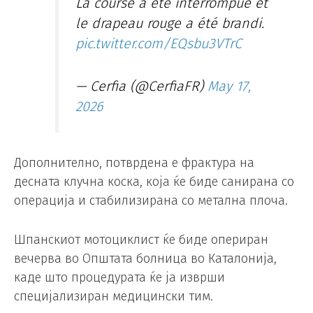
La course a été interrompue et
le drapeau rouge a été brandi.
pic.twitter.com/EQsbu3VTrC
— Cerfia (@CerfiaFR)
May 17,
2026
Дополнително, потврдена е фрактура на
десната клучна коска, која ќе биде санирана со
операција и стабилизирана со метална плоча.
Шпанскиот мотоциклист ќе биде опериран
вечерва во Општата болница во Каталонија,
каде што процедурата ќе ја изврши
специјализиран медицински тим.