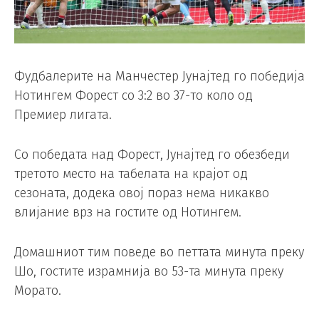
Фудбалерите на Манчестер Јунајтед го победија
Нотингем Форест со 3:2 во 37-то коло од
Премиер лигата.
Со победата над Форест, Јунајтед го обезбеди
третото место на табелата на крајот од
сезоната, додека овој пораз нема никакво
влијание врз на гостите од Нотингем.
Домашниот тим поведе во петтата минута преку
Шо, гостите израмнија во 53-та минута преку
Морато.