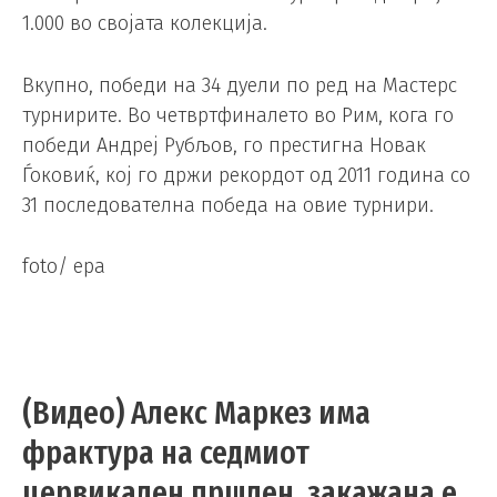
1.000 во својата колекција.
Вкупно, победи на 34 дуели по ред на Мастерс
турнирите. Во четвртфиналето во Рим, кога го
победи Андреј Рубљов, го престигна Новак
Ѓоковиќ, кој го држи рекордот од 2011 година со
31 последователна победа на овие турнири.
foto/ epa
(Видео) Алекс Маркез има
фрактура на седмиот
цервикален пршлен, закажана е