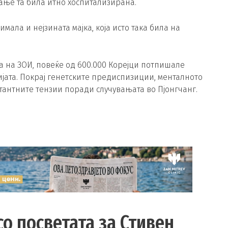
ање та била итно хоспитализирана.
 имала и нејзината мајка, која исто така била на
а на ЗОИ, повеќе од 600.000 Корејци потпишале
ата. Покрај генетските предиспизиции, менталното
тантните тензии поради случувањата во Пјонгчанг.
со посветата за Стивен