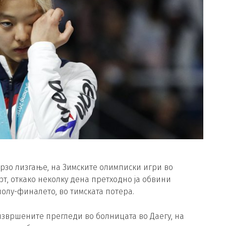
брзо лизгање, на Зимските олимписки игри во
арт, откако неколку дена претходно ја обвини
олу-финалето, во тимската потера.
извршените прегледи во болницата во Даегу, на