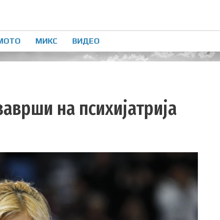
МОТО
МИКС
ВИДЕО
заврши на психијатрија