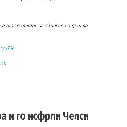
 e tirar o melhor da situação na qual se
MtyuT6b
018
оа и го исфрли Челси