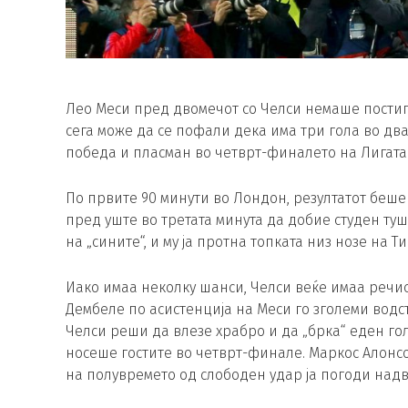
Лео Меси пред двомечот со Челси немаше постиг
сега може да се пофали дека има три гола во два 
победа и пласман во четврт-финалето на Лигат
По првите 90 минути во Лондон, резултатот беше 1
пред уште во третата минута да добие студен ту
на „сините“, и му ја протна топката низ нозе на Ти
Иако имаа неколку шанси, Челси веќе имаа речис
Дембеле по асистенција на Меси го зголеми водст
Челси реши да влезе храбро и да „брка“ еден гол 
носеше гостите во четврт-финале. Маркос Алонсо
на полувремето од слободен удар ја погоди над