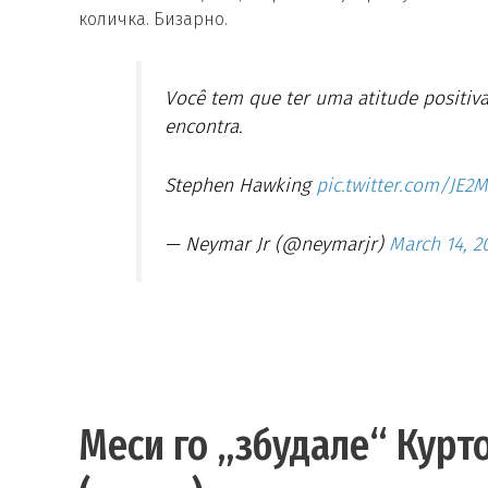
количка. Бизарно.
Você tem que ter uma atitude positiva
encontra.
Stephen Hawking
pic.twitter.com/JE2
— Neymar Jr (@neymarjr)
March 14, 2
Меси го „збудале“ Курт