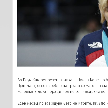
Бо Реум Ким репрезентативка на Јужна Кореја о 
Пјонгчанг, освои сребро на трката со масовен ст
колешката дека поради неа не се пласирале во п
Еден месец по завршувањето на Игрите, Ким по 