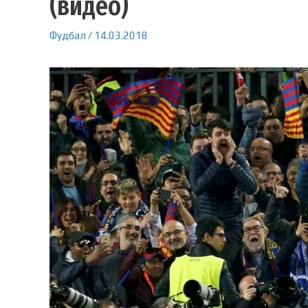
(видео)
Фудбал
/
14.03.2018