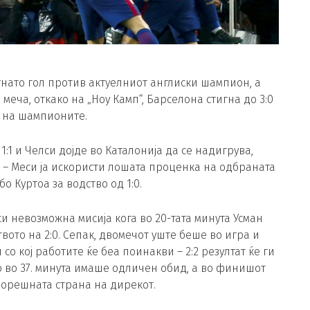
нато гол против актуелниот англиски шампион, а
меча, откако на „Ноу Камп“, Барселона стигна до 3:0
а на шампионите.
:1 и Челси дојде во Каталонија да се надигрува,
ш – Меси ја искористи лошата проценка на одбраната
бо Куртоа за водство од 1:0.
и невозможна мисија кога во 20-тата минута Усман
вото на 2:0. Сепак, двомечот уште беше во игра и
со кој работите ќе беа поинакви – 2:2 резултат ќе ги
 во 37. минута имаше одличен обид, а во финишот
ворешната страна на дирекот.