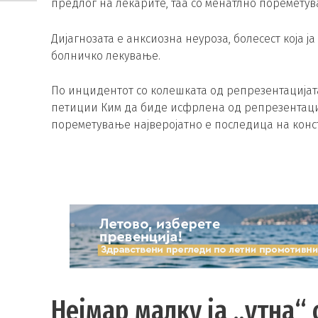
предлог на лекарите, таа со менатлно пореметув
Дијагнозата е анксиозна неуроза, болесест која ја
болничко лекување.
По инцидентот со колешката од репрезентацијат
петиции Ким да биде исфрлена од репрезентациј
пореметување најверојатно е последица на конс
Нејмар малку ја „утна“ 