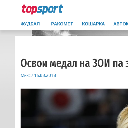
ФУДБАЛ
РАКОМЕТ
КОШАРКА
АВТО
Освои медал на ЗОИ па 
Микс
/
15.03.2018