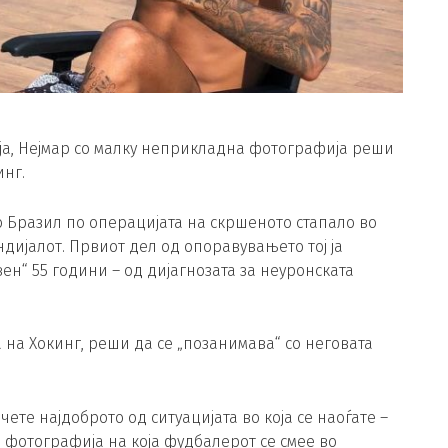
ја, Нејмар со малку неприкладна фотографија реши
инг.
о Бразил по операцијата на скршеното стапало во
ндијалот. Првиот дел од опоравувањето тој ја
вен“ 55 години – од дијагнозата за неуронската
 на Хокинг, реши да се „позанимава“ со неговата
ете најдоброто од ситуацијата во која се наоѓате –
о фотографија на која фудбалерот се смее во