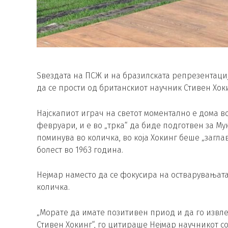
Ѕвездата на ПСЖ и на бразилската репрезентаци
да се прости од британскиот научник Стивен Хок
Најскапиот играч на светот моментално е дома в
февруари, и е во „трка“ да биде подготвен за Му
поминува во количка, во која Хокинг беше „загла
болест во 1963 година.
Нејмар наместо да се фокусира на остварувањата
количка.
„Морате да имате позитивен приод и да го извлеч
Стивен Хокинг“, го цитираше Нејмар научникот с