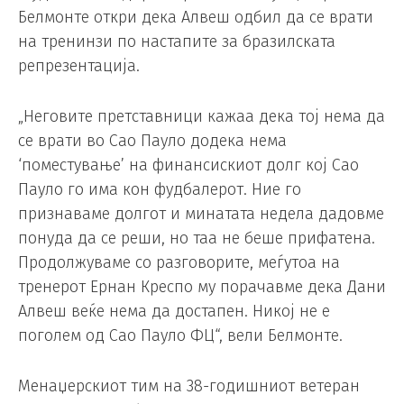
Белмонте откри дека Алвеш одбил да се врати
на тренинзи по настапите за бразилската
репрезентација.
„Неговите претставници кажаа дека тој нема да
се врати во Сао Пауло додека нема
‘поместување’ на финансискиот долг кој Сао
Пауло го има кон фудбалерот. Ние го
признаваме долгот и минатата недела дадовме
понуда да се реши, но таа не беше прифатена.
Продолжуваме со разговорите, меѓутоа на
тренерот Ернан Креспо му порачавме дека Дани
Алвеш веќе нема да достапен. Никој не е
поголем од Сао Пауло ФЦ“, вели Белмонте.
Менаџерскиот тим на 38-годишниот ветеран