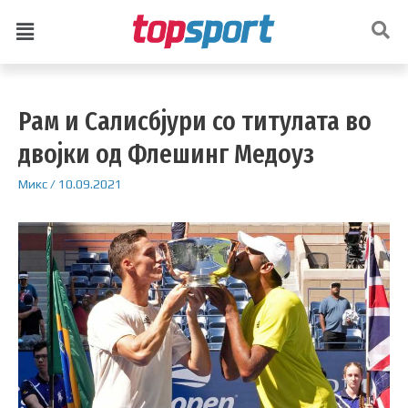
Рам и Салисбјури со титулата во
двојки од Флешинг Медоуз
Микс
/
10.09.2021