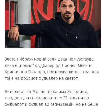
Златан Ибрахимовиќ вели дека не чувствува
дека е „помал“ фудбалер од Лионел Меси и
Кристијано Роналдо, повторувајќи дека за него
тој е најдобриот фудбалер на светот.
Ветеранот на Милан, иако има 39 години,
продолжува со кариерата по 22 години во
фудбалот и фудбал во седум земји, но не беше