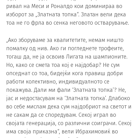
ривал на Меси и Роналдо кои доминираа во
изборот за „Златната топка“. Златан вели дека
тоа не го фрла во сенка неговото остварување.
„Ако зборуваме за квалитетите, немам ништо
помалку од нив. Ако ги погледнете трофеите,
тогаш да, не ја освоив Лигата на шампионите.
Но, како се смета тоа кој е најдобар? Не сум
опседнат со тоа, бидејќи кога правиш добри
работи колективно, индивидуалното се
покажува. Дали ми фали ‘Златната топка’? Не,
јас и недостасувам на ‘Златната топка’. Длабоко
во себе мислам дека сум најдобриот на светот и
не сакам да се споредувам. Секој играл во
својата генерација, со различни соиграчи. Секој
има своја приказна“, вели Ибрахимовиќ во