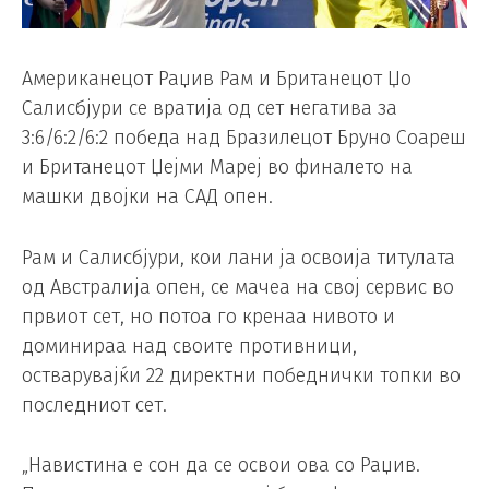
Американецот Раџив Рам и Британецот Џо
Салисбјури се вратија од сет негатива за
3:6/6:2/6:2 победа над Бразилецот Бруно Соареш
и Британецот Џејми Мареј во финалето на
машки двојки на САД опен.
Рам и Салисбјури, кои лани ја освоија титулата
од Австралија опен, се мачеа на свој сервис во
првиот сет, но потоа го кренаа нивото и
доминираа над своите противници,
остварувајќи 22 директни победнички топки во
последниот сет.
„Навистина е сон да се освои ова со Раџив.