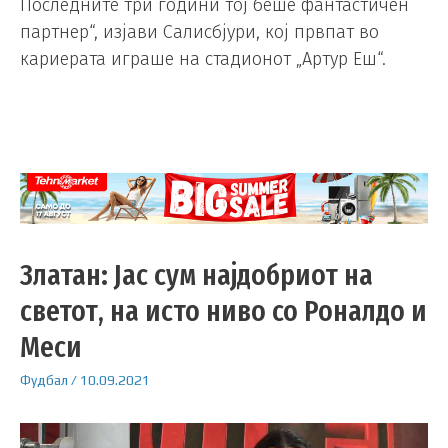
Последните три години тој беше фантастичен
партнер“, изјави Салисбјури, кој првпат во
кариерата играше на стадионот „Артур Еш“.
Златан: Јас сум најдобриот на
светот, на исто ниво со Роналдо и
Меси
Фудбал
/
10.09.2021