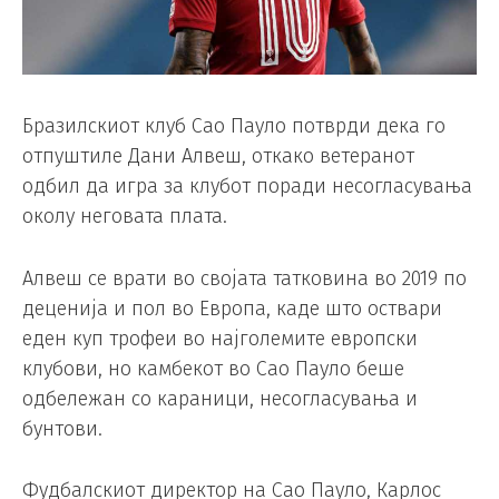
Бразилскиот клуб Сао Пауло потврди дека го
отпуштиле Дани Алвеш, откако ветеранот
одбил да игра за клубот поради несогласувања
околу неговата плата.
Алвеш се врати во својата татковина во 2019 по
деценија и пол во Европа, каде што оствари
еден куп трофеи во најголемите европски
клубови, но камбекот во Сао Пауло беше
одбележан со караници, несогласувања и
бунтови.
Фудбалскиот директор на Сао Пауло, Карлос