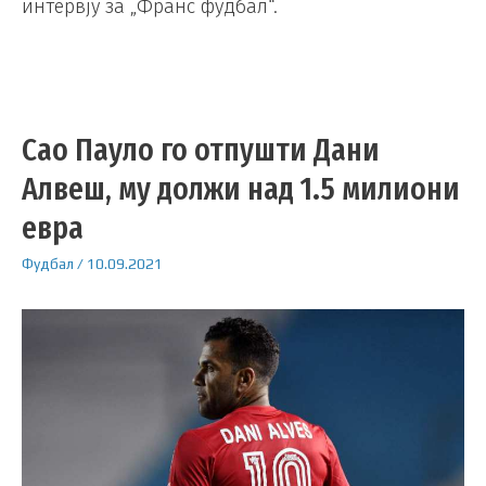
интервју за „Франс фудбал“.
Сао Пауло го отпушти Дани
Алвеш, му должи над 1.5 милиони
евра
Фудбал
/
10.09.2021