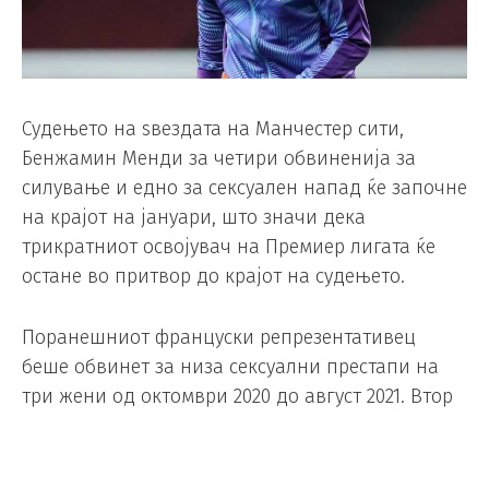
Судењето на ѕвездата на Манчестер сити,
Бенжамин Менди за четири обвиненија за
силување и едно за сексуален напад ќе започне
на крајот на јануари, што значи дека
трикратниот освојувач на Премиер лигата ќе
остане во притвор до крајот на судењето.
Поранешниот француски репрезентативец
беше обвинет за низа сексуални престапи на
три жени од октомври 2020 до август 2021. Втор
човек, идентификуван како Луис Саха Матури
исто така е обвинет за истиот случај.