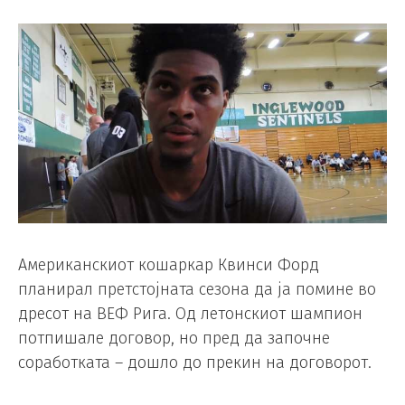
Американскиот кошаркар Квинси Форд
планирал претстојната сезона да ја помине во
дресот на ВЕФ Рига. Од летонскиот шампион
потпишале договор, но пред да започне
соработката – дошло до прекин на договорот.