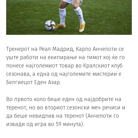
Тренерот на Реал Мадрид, Карло Анчелоти се
уште работи на екипирање на тимот кој ќе го
понесе најголемиот товар во Кралскиот клуб
сезонава, а една од најголемите мистерии е
Белгиецот Еден Азар.
Во првото коло беше еден од најдобрите на
теренот, но во вториот сезонски меч речиси и
да беше невидлив на теренот (Анчелоти го
извади од игра во 59 минута).