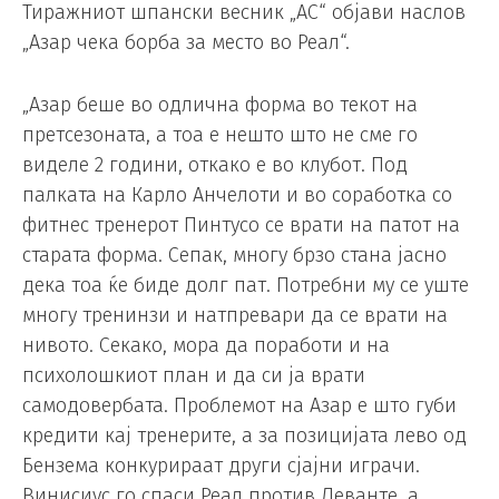
Тиражниот шпански весник „АС“ објави наслов
„Азар чека борба за место во Реал“.
„Азар беше во одлична форма во текот на
претсезоната, а тоа е нешто што не сме го
виделе 2 години, откако е во клубот. Под
палката на Карло Анчелоти и во соработка со
фитнес тренерот Пинтусо се врати на патот на
старата форма. Сепак, многу брзо стана јасно
дека тоа ќе биде долг пат. Потребни му се уште
многу тренинзи и натпревари да се врати на
нивото. Секако, мора да поработи и на
психолошкиот план и да си ја врати
самодовербата. Проблемот на Азар е што губи
кредити кај тренерите, а за позицијата лево од
Бензема конкурираат други сјајни играчи.
Винисиус го спаси Реал против Леванте, а