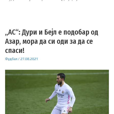
„AС“: Дури и Бејл е подобар од
Азар, мора да си оди за да се
спаси!
Фудбал
/
27.08.2021