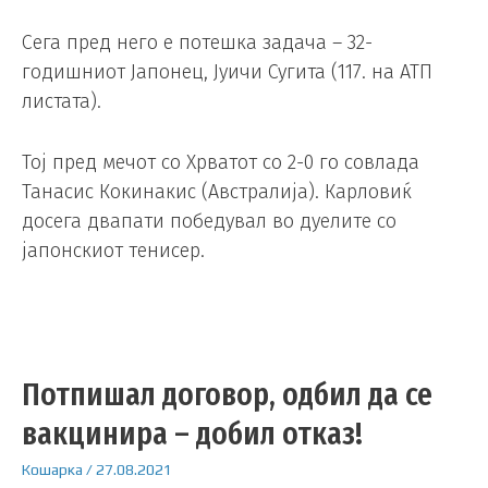
Сега пред него е потешка задача – 32-
годишниот Јапонец, Јуичи Сугита (117. на АТП
листата).
Тој пред мечот со Хрватот со 2-0 го совлада
Танасис Кокинакис (Австралија). Карловиќ
досега двапати победувал во дуелите со
јапонскиот тенисер.
Потпишал договор, одбил да се
вакцинира – добил отказ!
Кошарка
/
27.08.2021