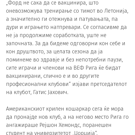
„Форд не сака да се вакцинира, што
оневозможува тренирање со тимот во Летонија,
а значително ги отежнува и патувањата, па
дури и играњето натпревари. Се согласивме да
не ја продолжиме соработката, уште не
започната. За да бидеме одговорни кон себе и
кон друштвото, за целата сезона да ја
поминеме во здравје и без непотребни паузи,
сите играчи и членови на ВЕФ Рига ќе бидат
вакцинирани, слично е и во другите
професионални клубови“ изјави претседателот
на клубот, Гатис Јахович.
Американскиот крилен кошаркар сега ќе мора
да пронајде нов клуб, а на негово место Рига го
ангажираше Рејшон Хемондс, поранешен
студент на универзитетот „Џорџија“.