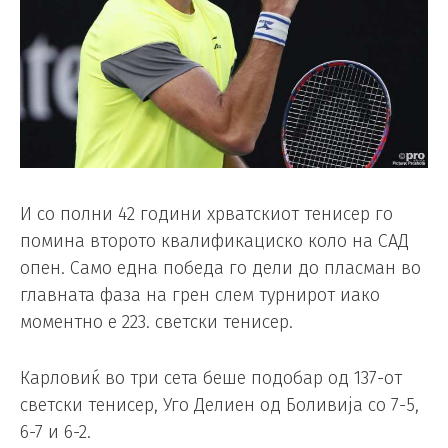
И со полни 42 години хрватскиот тенисер го
помина второто квалификациско коло на САД
опен. Само една победа го дели до пласман во
главната фаза на грен слем турнирот иако
моментно е 223. светски тенисер.
Карловиќ во три сета беше подобар од 137-от
светски тенисер, Уго Делиен од Боливија со 7-5,
6-7 и 6-2.