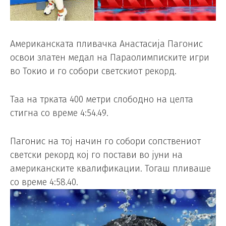
Американската пливачка Анастасија Пагонис
освои златен медал на Параолимписките игри
во Токио и го собори светскиот рекорд.
Таа на трката 400 метри слободно на целта
стигна со време 4:54.49.
Пагонис на тој начин го собори сопствениот
светски рекорд кој го постави во јуни на
американските квалификации. Тогаш пливаше
со време 4:58.40.