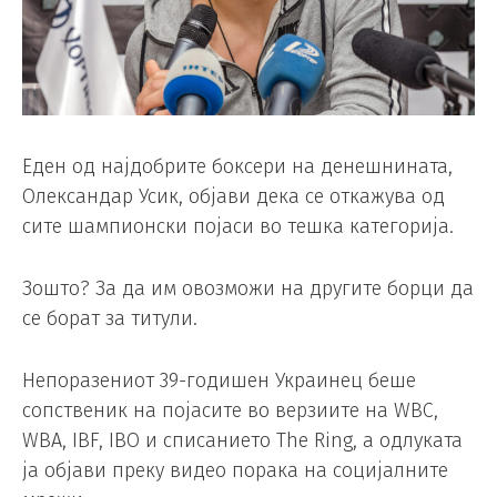
Еден од најдобрите боксери на денешнината,
Олександар Усик, објави дека се откажува од
сите шампионски појаси во тешка категорија.
Зошто? За да им овозможи на другите борци да
се борат за титули.
Непоразениот 39-годишен Украинец беше
сопственик на појасите во верзиите на WBC,
WBA, IBF, IBO и списанието The Ring, а одлуката
ја објави преку видео порака на социјалните