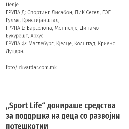
Целје
ГРУПА Д: Спортинг Лисабон, ПИК Сегед, ГОГ
Гудме, Кристијанштад
ГРУПА Е: Барселона, Монпелје, Динамо
Букурешт, Архус
ГРУПА Ф: Магдебург, Кјелце, Колштад, Криенс
Луцерн.
foto/ rkvardar.com.mk
„Sport Life“ донираше средства
за поддршка на деца со развојни
потешкотии