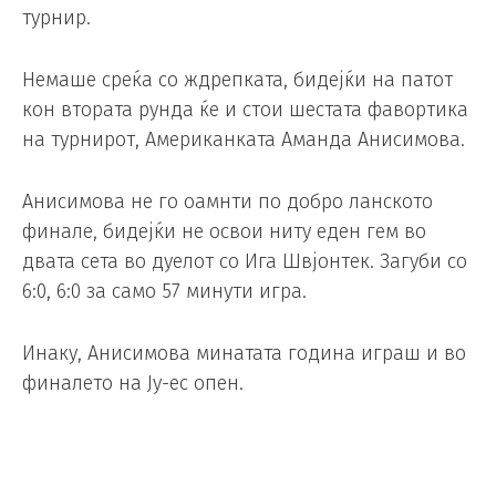
турнир.
Немаше среќа со ждрепката, бидејќи на патот
кон втората рунда ќе и стои шестата фавортика
на турнирот, Американката Аманда Анисимова.
Анисимова не го оамнти по добро ланското
финале, бидејќи не освои ниту еден гем во
двата сета во дуелот со Ига Швјонтек. Загуби со
6:0, 6:0 за само 57 минути игра.
Инаку, Анисимова минатата година играш и во
финалето на Ју-ес опен.