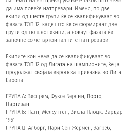
системот на натпреварување е таков што нема
да има повеќе натпревари. Имено, по две
екипи од шесте групи ќе се квалификуваат во
фазата ТОП 12, каде што ќе се формираат две
групи од по шест екипи, а нокаут фазата ќе
започне со четвртфиналните натпревари.
Екипите кои нема да се квалификуваат во
фазата ТОП 12 од Лигата на шампионите, ќе ја
продолжат својата европска приказна во Лига
Европа.
ГРУПА А: Веспрем, Фуксе Берлин, Порто,
Партизан
ГРУПА Б: Нант, Мелсунген, Висла Плоцк, Вардар
1961
ГРУПА Ц: Алборг, Пари Сен Жермен, Загреб,