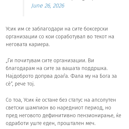
June 26, 2026
Усик им се заблагодари на сите боксерски
организации со кои соработувал во текот на
неговата кариера.
„Ги почитувам сите организации. Ви
благодарам на сите за вашата поддршка.
Најдоброто допрва доаѓа. Фала му на Бога за
сè“, рече тој.
Со тоа, Усик ќе остане без статус на апсолутен
светски шампион во наредниот период, но
пред неговото дефинитивно пензионирање, ќе
одработи уште еден, проштален меч.