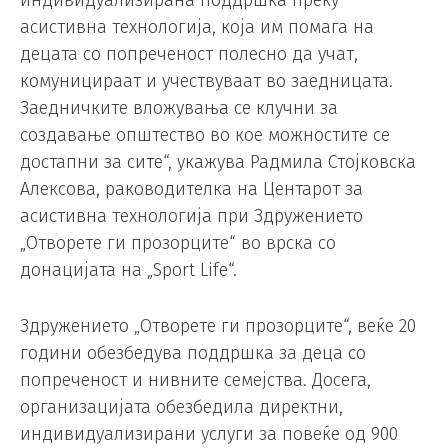
индивидуализирана поддршка преку
асистивна технологија, која им помага на
децата со попреченост полесно да учат,
комуницираат и учествуваат во заедницата.
Заедничките вложувања се клучни за
создавање општество во кое можностите се
достапни за сите“, укажува Радмила Стојковска
Алексова, раководителка на Центарот за
асистивна технологија при Здружението
„Отворете ги прозорците“ во врска со
донацијата на „Sport Life“.
Здружението „Отворете ги прозорците“, веќе 20
години обезбедува поддршка за деца со
попреченост и нивните семејства. Досега,
организацијата обезбедила директни,
индивидуализирани услуги за повеќе од 900