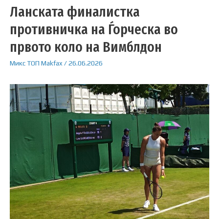
Ланската финалистка
противничка на Ѓорческа во
првото коло на Вимблдон
Микс
ТОП
Makfax
/
26.06.2026