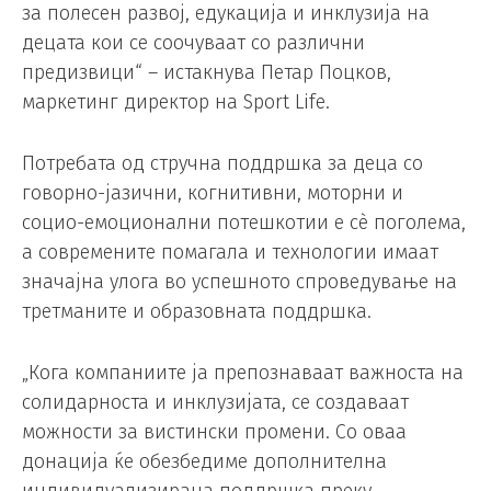
за полесен развој, едукација и инклузија на
децата кои се соочуваат со различни
предизвици“ – истакнува Петар Поцков,
маркетинг директор на Sport Life.
Потребата од стручна поддршка за деца со
говорно-јазични, когнитивни, моторни и
социо-емоционални потешкотии е сѐ поголема,
а современите помагала и технологии имаат
значајна улога во успешното спроведување на
третманите и образовната поддршка.
„Кога компаниите ја препознаваат важноста на
солидарноста и инклузијата, се создаваат
можности за вистински промени. Со оваа
донација ќе обезбедиме дополнителна