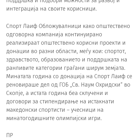
поддршка и подобри можности за развој и
интеграција на своите корисници.
Спорт Лаиф Обложувалници како општествено
одговорна компанија континуирано
реализираат општествено корисни проекти и
донации во разни области, меѓу кои: спортот,
здравството, образованието и поддршката на
ранливите категории граѓани ширум земјата.
Минатата година со донација на Спорт Лаиф се
реновираше дел од ГОБ „Св. Наум Охридски“ во
Скопје, а истата година беа склучени и
договори за стипендирање на истакнати
македонски спортисти – учесници на
минатогодишните олимпијски игри.
ПР