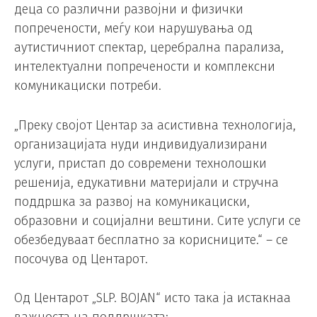
деца со различни развојни и физички
попречености, меѓу кои нарушувања од
аутистичниот спектар, церебрална парализа,
интелектуални попречености и комплексни
комуникациски потреби.
„Преку својот Центар за асистивна технологија,
организацијата нуди индивидуализирани
услуги, пристап до современи технолошки
решенија, едукативни материјали и стручна
поддршка за развој на комуникациски,
образовни и социјални вештини. Сите услуги се
обезбедуваат бесплатно за корисниците.“ – се
посочува од Центарот.
Од Центарот „SLP. BOJAN“ исто така ја истакнаа