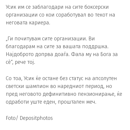
Усик им се заблагодари на сите боксерски
организации со кои соработувал во текот на
неговата кариера.
„Ги почитувам сите организации. Ви
благодарам на сите за вашата поддршка.
Најдоброто допрва доаѓа. Фала му на Бога за
сè“, рече тој.
Со тоа, Усик ќе остане без статус на апсолутен
светски шампион во наредниот период, но
пред неговото дефинитивно пензионирање, ќе
одработи уште еден, проштален меч.
Foto/ Depositphotos