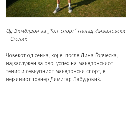
Од Вимблдон за „Топ-спорт“ Ненад Живановски
– Столиќ
Човекот од сенка, кој е, после Лина Ѓорческа,
најзаслужен за овој успех на македонскиот
тенис и севкупниот македонски спорт, е
нејзиниот тренер Димитар Лабудовиќ.
Смирен, тивок, без да манифестира било каква
емоција, седнат во аголот покрај терените во
Раухемптон, сите три дена додека Лина играше,
за некој кој не го познава би рекол дека е
обичен гледач. Но придонес за успехот на