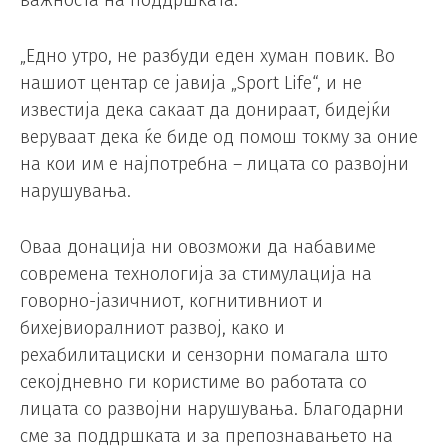
важноста на поддршката:
„Едно утро, не разбуди еден хуман повик. Во
нашиот центар се јавија „Sport Life“, и не
известија дека сакаат да донираат, бидејќи
веруваат дека ќе биде од помош токму за оние
на кои им е најпотребна – лицата со развојни
нарушувања.
Оваа донација ни овозможи да набавиме
современа технологија за стимулација на
говорно-јазичниот, когнитивниот и
бихејвиоралниот развој, како и
рехабилитациски и сензорни помагала што
секојдневно ги користиме во работата со
лицата со развојни нарушувања. Благодарни
сме за поддршката и за препознавањето на