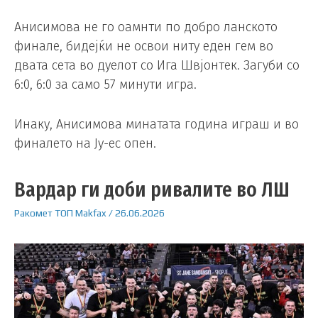
Анисимова не го оамнти по добро ланското
финале, бидејќи не освои ниту еден гем во
двата сета во дуелот со Ига Швјонтек. Загуби со
6:0, 6:0 за само 57 минути игра.
Инаку, Анисимова минатата година играш и во
финалето на Ју-ес опен.
Вардар ги доби ривалите во ЛШ
Ракомет
ТОП
Makfax
/
26.06.2026