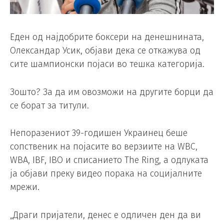
Еден од најдобрите боксери на денешнината,
Олександар Усик, објави дека се откажува од
сите шампионски појаси во тешка категорија.
Зошто? За да им овозможи на другите борци да
се борат за титули.
Непоразениот 39-годишен Украинец беше
сопственик на појасите во верзиите на WBC,
WBA, IBF, IBO и списанието The Ring, а одлуката
ја објави преку видео порака на социјалните
мрежи.
„Драги пријатели, денес е одличен ден да ви