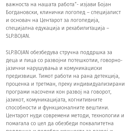
важноста на нашата работа“- изјави Бојан
Богдановски, клинички логопед – специјалист
и основач на Центарот за логопедија,
специјална едукација и рехабилитација –
SLP.BOJAN.
SLP.BOJAN обезбедува стручна поддршка за
деца и лица со развојни потешкотии, говорно-
јазични нарушувања и комуникациски
предизвици. Тимот работи на рана детекција,
проценка и третман, преку индивидуализирани
програми насочени кон развој на говорот,
јазикот, комуникацијата, когнитивните
способности и функционалните вештини.
Центарот нуди современи методи, технологии и
помагала со цел да обезбеди поквалитетна