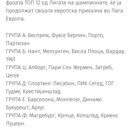
фазата ТОП 12 од Лигата на шампионите, ќе ја
продолжат својата европска приказна во Лига
Европа.
ГРУПА А: Веспрем, Фуксе Берлин, Порто,
Партизан
ГРУПА Б: Нант, Мелсунген, Висла Плоцк, Вардар
1961
ГРУПА Ц: Алборг, Пари Сен Жермен, Загреб,
Целје
ГРУПА Д: Спортинг Лисабон, ПИК Сегед, ГОГ
Гудме, Кристијанштад
ГРУПА Е: Барселона, Монпелје, Динамо
Букурешт, Архус
ГРУПА Ф: Магдебург, Кјелце, Колштад, Криенс
Луцерн.