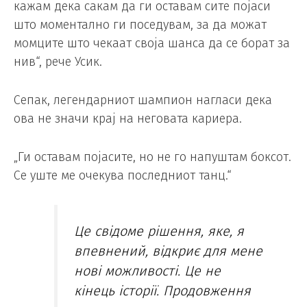
кажам дека сакам да ги оставам сите појаси
што моментално ги поседувам, за да можат
момците што чекаат своја шанса да се борат за
нив“, рече Усик.
Сепак, легендарниот шампион нагласи дека
ова не значи крај на неговата кариера.
„Ги оставам појасите, но не го напуштам боксот.
Се уште ме очекува последниот танц.“
Це свідоме рішення, яке, я
впевнений, відкриє для мене
нові можливості. Це не
кінець історії. Продовження