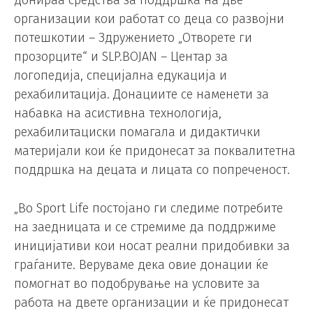
организации кои работат со деца со развојни
потешкотии – Здружението „Отворете ги
прозорците“ и SLP.BOJAN – Центар за
логопедија, специјална едукација и
рехабилитација. Донациите се наменети за
набавка на асистивна технологија,
рехабилитациски помагала и дидактички
материјали кои ќе придонесат за поквалитетна
поддршка на децата и лицата со попреченост.
„Во Sport Life постојано ги следиме потребите
на заедницата и се стремиме да поддржиме
иницијативи кои носат реални придобивки за
граѓаните. Веруваме дека овие донации ќе
помогнат во подобрување на условите за
работа на двете организации и ќе придонесат