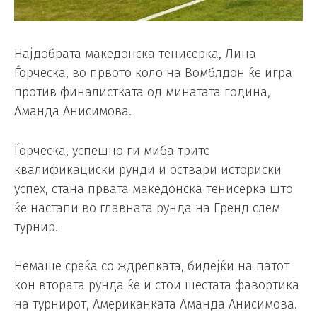
Најдобрата македонска тенисерка, Лина
Ѓорческа, во првото коло на Вомблдон ќе игра
против финалистката од минатата година,
Аманда Анисимова.
Ѓорческа, успешно ги миба трите
квалификациски рунди и оствари историски
успех, стана првата македонска тенисерка што
ќе настапи во главната рунда на Гренд слем
турнир.
Немаше среќа со ждрепката, бидејќи на патот
кон втората рунда ќе и стои шестата фавортика
на турнирот, Американката Аманда Анисимова.