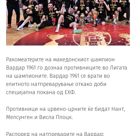
Ракомеатерите на македонскиот шампион
Вардар 1961 го дознаа противниците во Лигата
на шампионите. Вардар 1961 се врати во
елитното натпреварување откако доби
специјална покана од ЕХФ.
Противници на црвено-црните ќе бидат Нант,
Мелсунген и Висла Плоцк.
Распоред на натпреварите на Вардар: