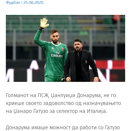
Фудбал
/
25.06.2025
Голманот на ПСЖ, Џанлуиџи Донарума, не го
криеше своето задоволство од назначувањето
на Џанаро Гатузо за селектор на Италија.
Донарума имаше можност да работи со Гатузо