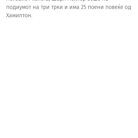
подиумот на три трки и има 25 поени повеќе од
Хамилтон.
„Не можете толку брзо да се одвикнете од
возењето. Во 2021 година тој беше одличен,
потоа се сменија прописите и стана малку
потешко, но сепак се покажа на многу високо
ниво. Со промена на тимот, не ги губите
одеднаш вашите вештини. Мислам дека на
секого му е потребен период на адаптација“,
рече Волф.
„Различен автомобил, различна ДНК на
начинот на кој вози тој автомобил, нов тим
инженери со кои мора да почнете да работите,
а потоа да бидете вклучени во континуираниот