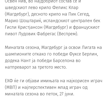
Освен нив, во најдобриот состав се и
шведскиот лево крило Феликс Клар
(Магдебург), десното крило на Пик Сегед,
Марио Шоштариќ, исландскиот централен бек
Гисли Кристјансон (Магдебург) и францускиот
пивот Лудовик Фабрегас (Веспрем).
Минатата сезона, Магдебург ја освои Лигата на
шампионите откако го победи Фуксе Берлин,
додека Нант ја победи Барселона во
натпреварот за третото место.
ЕХФ ќе ги објави имињата на најкорисен играч
(MВП) и најперспективен млад играч од
минатата сезона во петок, 27 јуни.