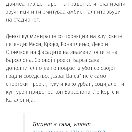
движеа низ центарот на градот со инсталирани
звучници и ги емитуваа амбиенталните звуци
на стадионот.
Денот кулминираше со проекции на клупските
легенди: Меси, Кројф, Роналдињо, Деко и
Стоичков на фасадите на знаменитостите на
Барселона. Со овој проект, Барса сака
дополнително да го поврзе клубот со својот
град и соседство. „Espai Barça“ не е само
спортски проект, туку и како урбан, социјален и
културен придонес кон Барселона, Ле Кортс и
Каталонија.
Tornem a casa, vibrem