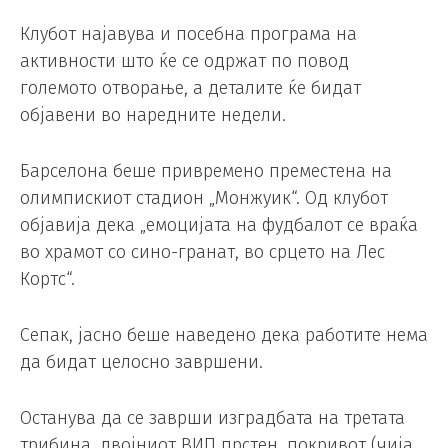
Клубот најавува и посебна програма на
активности што ќе се одржат по повод
големото отворање, а деталите ќе бидат
објавени во наредните недели.
Барселона беше привремено преместена на
олимпискиот стадион „Монжуик“. Од клубот
објавија дека „емоцијата на фудбалот се враќа
во храмот со сино-гранат, во срцето на Лес
Кортс“.
Сепак, јасно беше наведено дека работите нема
да бидат целосно завршени.
Останува да се заврши изградбата на третата
трибина, двојниот ВИП прстен, покривот (чија