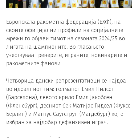
Европската ракометна федерација (ЕХФ), на
своите официјални профили на социјалните
мрежи го објави тимот на сезоната 2024/25 во
Лигата на шампионите. Во гласањето
учествуваа тренерите, играчите, новинарите и
ракометните фанови.
Четворица дански репрезентативци се најдоа
во идеалниот тим: голманот Емил Нилсен
(Барселона), левото крило Емил Јакобсен
(Фленсбург), десниот бек Матијас Гидсел (Фуксе
Берлин) и Магнус Саугструп (Магдебург) кој е
избран за најдобар дефанзивен играч.