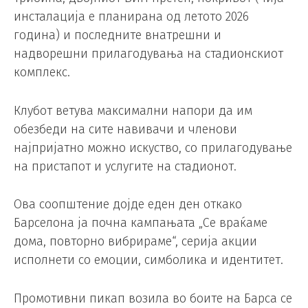
инсталација е планирана од летото 2026
година) и последните внатрешни и
надворешни прилагодувања на стадионскиот
комплекс.
Клубот ветува максимални напори да им
обезбеди на сите навивачи и членови
најпријатно можно искуство, со прилагодување
на пристапот и услугите на стадионот.
Ова соопштение дојде еден ден откако
Барселона ја почна кампањата „Се враќаме
дома, повторно вибрираме“, серија акции
исполнети со емоции, симболика и идентитет.
Промотивни пикап возила во боите на Барса се