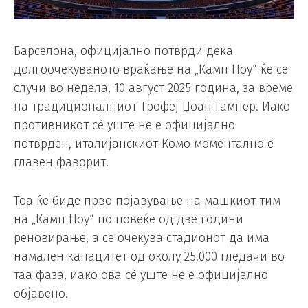
Барселона, официјално потврди дека
долгоочекуваното враќање на „Камп Ноу“ ќе се
случи во недела, 10 август 2025 година, за време
на традиционалниот Трофеј Џоан Гампер. Иако
противникот сè уште не е официјално
потврден, италијанскиот Комо моментално е
главен фаворит.
Тоа ќе биде прво појавување на машкиот тим
на „Камп Ноу“ по повеќе од две години
реновирање, а се очекува стадионот да има
намален капацитет од околу 25.000 гледачи во
таа фаза, иако ова сè уште не е официјално
објавено.