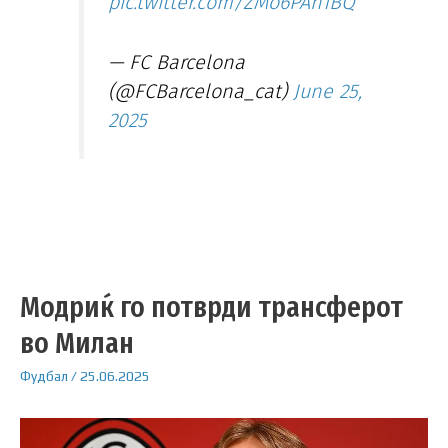
pic.twitter.com/ZMo6PAh1BQ
— FC Barcelona
(@FCBarcelona_cat)
June 25,
2025
Модриќ го потврди трансферот
во Милан
Фудбал
/
25.06.2025