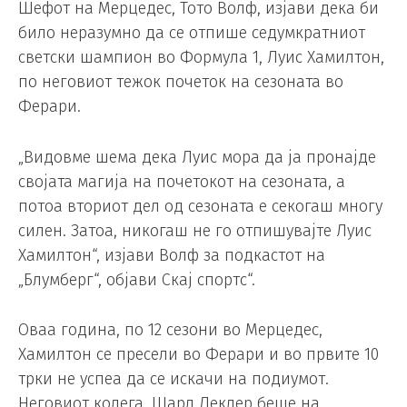
Шефот на Мерцедес, Тото Волф, изјави дека би
било неразумно да се отпише седумкратниот
светски шампион во Формула 1, Луис Хамилтон,
по неговиот тежок почеток на сезоната во
Ферари.
„Видовме шема дека Луис мора да ја пронајде
својата магија на почетокот на сезоната, а
потоа вториот дел од сезоната е секогаш многу
силен. Затоа, никогаш не го отпишувајте Луис
Хамилтон“, изјави Волф за подкастот на
„Блумберг“, објави Скај спортс“.
Оваа година, по 12 сезони во Мерцедес,
Хамилтон се пресели во Ферари и во првите 10
трки не успеа да се искачи на подиумот.
Неговиот колега, Шарл Леклер беше на