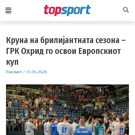
Круна на брилијантната сезона –
ГРК Охрид го освои Европскиот
куп
Ракомет
/
31.05.2026