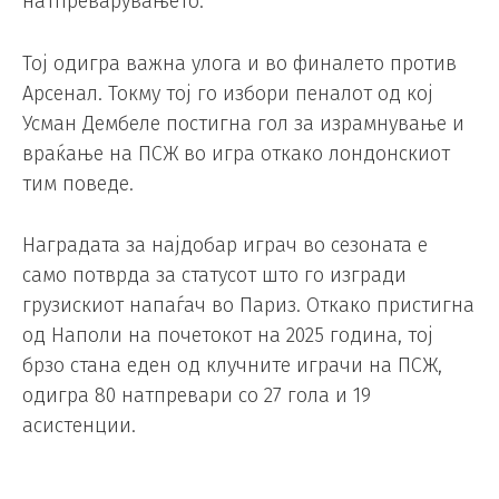
натпреварувањето.
Тој одигра важна улога и во финалето против
Арсенал. Токму тој го избори пеналот од кој
Усман Дембеле постигна гол за израмнување и
враќање на ПСЖ во игра откако лондонскиот
тим поведе.
Наградата за најдобар играч во сезоната е
само потврда за статусот што го изгради
грузискиот напаѓач во Париз. Откако пристигна
од Наполи на почетокот на 2025 година, тој
брзо стана еден од клучните играчи на ПСЖ,
одигра 80 натпревари со 27 гола и 19
асистенции.