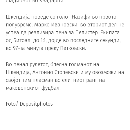
стадионот во Квадарци.
Шкендија поведе со голот Назифи во првото
полувреме. Марко Ивановски, во вториот дел не
успеа да реализира пена за Пелистер. Екипата
од Битоал, до 1:1, дојде во последните секунди,
во 97-та минута преку Петковски.
Во пенал рулетот, блесна голманот на
Шкендија, Антонио Столевски и му овозможи на
својот тим пласман во елитниот ранг на
македонскиот фудбал.
Foto/ Depositphotos