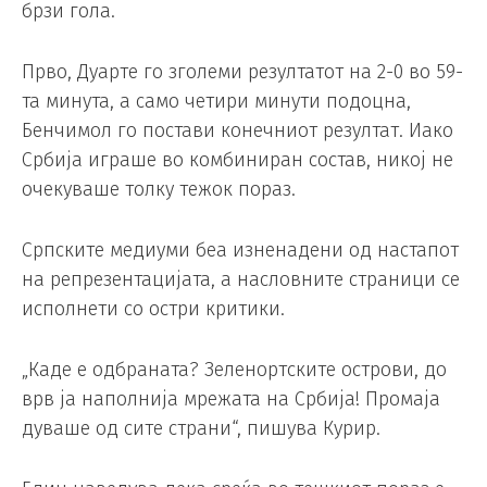
брзи гола.
Прво, Дуарте го зголеми резултатот на 2-0 во 59-
та минута, а само четири минути подоцна,
Бенчимол го постави конечниот резултат. Иако
Србија играше во комбиниран состав, никој не
очекуваше толку тежок пораз.
Српските медиуми беа изненадени од настапот
на репрезентацијата, а насловните страници се
исполнети со остри критики.
„Каде е одбраната? Зеленортските острови, до
врв ја наполнија мрежата на Србија! Промаја
дуваше од сите страни“, пишува Курир.