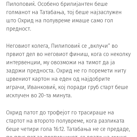
Пилоповиќ. Особено брилијантен беше
голманот на Татабања, тој беше најзаслужен
што Охрид на полувреме имаше само гол
предност.
Неговиот колега, Пилиповиќ се „вклучи“ во
првиот дел во неговиот финиш, кога со неколку
интервенции, му овозможи на тимот да ја
задржи предноста. Охрид не го поремети ниту
црвениот картон на еден од најдобрите
играчи, Иванковиќ, кој поради груб старт беше
исклучен во 20-та минута.
Охрид патот до трофејот го трасираше на
стартот на второто полувреме, кога разликата
беше четири гола 16:12. Татабања не се предаде,