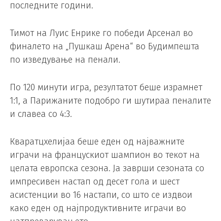
последните години.
Тимот на Луис Енрике го победи Арсенал во
финалето на „Пушкаш Арена“ во Будимпешта
по изведување на пенали.
По 120 минути игра, резултатот беше израмнет
1:1, а Парижаните подобро ги шутираа пеналите
и славеа со 4:3.
Кваратцхелијаа беше еден од најважните
играчи на францускиот шампион во текот на
целата европска сезона. Ја заврши сезоната со
импресивен настап од десет гола и шест
асистенции во 16 настапи, со што се издвои
како еден од најпродуктивните играчи во