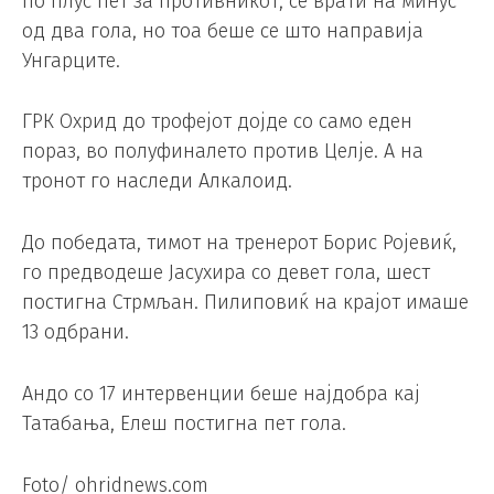
по плус пет за противникот, се врати на минус
од два гола, но тоа беше се што направија
Унгарците.
ГРК Охрид до трофејот дојде со само еден
пораз, во полуфиналето против Целје. А на
тронот го наследи Алкалоид.
До победата, тимот на тренерот Борис Ројевиќ,
го предводеше Јасухира со девет гола, шест
постигна Стрмљан. Пилиповиќ на крајот имаше
13 одбрани.
Андо со 17 интервенции беше најдобра кај
Татабања, Елеш постигна пет гола.
Foto/ ohridnews.com