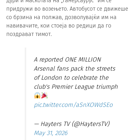
дури и маскотата на „Ганерсаурус“ им се
придружи во возењето. Автобусот се движеше
со брзина на полжав, дозволувајќи им на
навивачите, кои стоеја во редици да го
поздрават тимот.
A reported ONE MILLION
Arsenal fans pack the streets
of London to celebrate the
club's Premier League triumph
pic.twitter.com/aSnXOWdSEo
— Hayters TV (@HaytersTV)
May 31, 2026