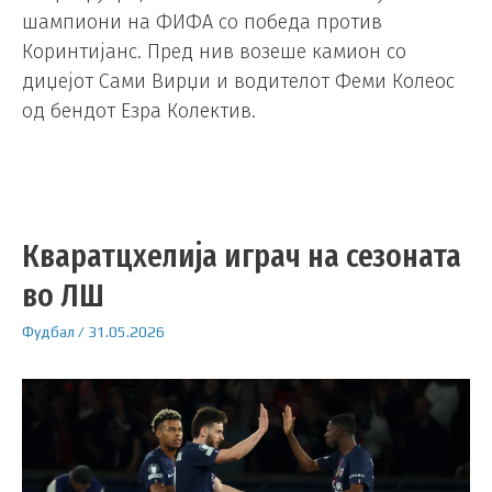
шампиони на ФИФА со победа против
Коринтијанс. Пред нив возеше камион со
диџејот Сами Вирџи и водителот Феми Колеос
од бендот Езра Колектив.
Кваратцхелија играч на сезоната
во ЛШ
Фудбал
/
31.05.2026