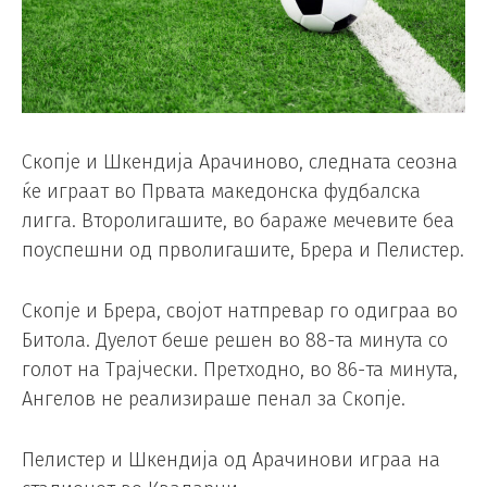
Скопје и Шкендија Арачиново, следната сеозна
ќе играат во Првата македонска фудбалска
лигга. Второлигашите, во бараже мечевите беа
поуспешни од прволигашите, Брера и Пелистер.
Скопје и Брера, својот натпревар го одиграа во
Битола. Дуелот беше решен во 88-та минута со
голот на Трајчески. Претходно, во 86-та минута,
Ангелов не реализираше пенал за Скопје.
Пелистер и Шкендија од Арачинови играа на