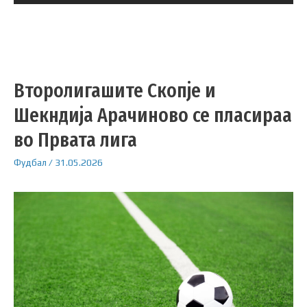
Второлигашите Скопје и
Шекндија Арачиново се пласираа
во Првата лига
Фудбал
/
31.05.2026