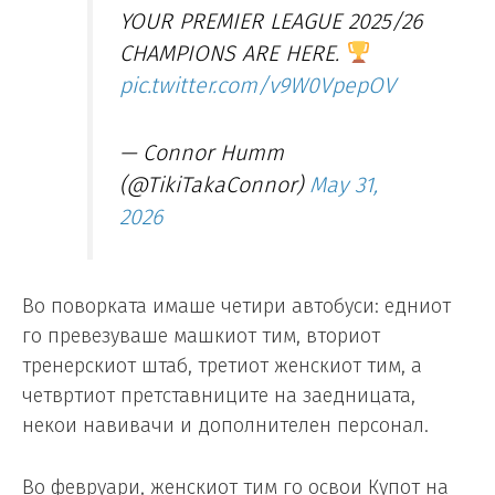
YOUR PREMIER LEAGUE 2025/26
CHAMPIONS ARE HERE.
pic.twitter.com/v9W0VpepOV
— Connor Humm
(@TikiTakaConnor)
May 31,
2026
Во поворката имаше четири автобуси: едниот
го превезуваше машкиот тим, вториот
тренерскиот штаб, третиот женскиот тим, а
четвртиот претставниците на заедницата,
некои навивачи и дополнителен персонал.
Во февруари, женскиот тим го освои Купот на