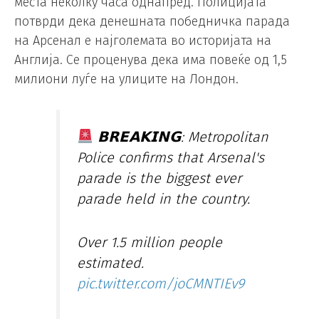
места неколку часа однапред. Полицијата
потврди дека денешната победничка парада
на Арсенал е најголемата во историјата на
Англија. Се проценува дека има повеќе од 1,5
милиони луѓе на улиците на Лондон.
𝗕𝗥𝗘𝗔𝗞𝗜𝗡𝗚: Metropolitan
Police confirms that Arsenal's
parade is the biggest ever
parade held in the country.
Over 1.5 million people
estimated.
pic.twitter.com/joCMNTIEv9