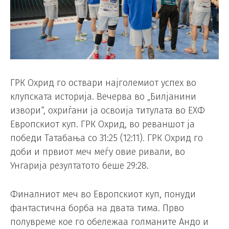
ГРК Охрид го оствари најголемиот успех во
клупската историја. Вечерва во „Билјанини
извори“, охриѓани ја освоија титулата во ЕХФ
Европскиот куп. ГРК Охрид, во реваншот ја
победи Татабања со 31:25 (12:11). ГРК Охрид го
доби и првиот меч меѓу овие ривали, во
Унгарија резултатото беше 29:28.
Финалниот меч во Европскиот куп, понуди
фантастична борба на двата тима. Прво
полувреме кое го обележаа голманите Андо и