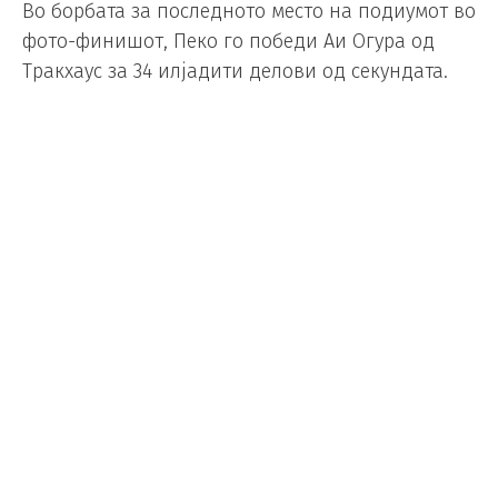
Во борбата за последното место на подиумот во
фото-финишот, Пеко го победи Аи Огура од
Тракхаус за 34 илјадити делови од секундата.
По својата четврта победа, Бецеки води во
генералниот пласман со 173 поени, 17 повеќе од
Мартин.
Овогодинешното првенство во Мото ГП
продолжува следната недела со Големата
награда на Унгарија на патеката Балатон Парк.
Foto/ EPA