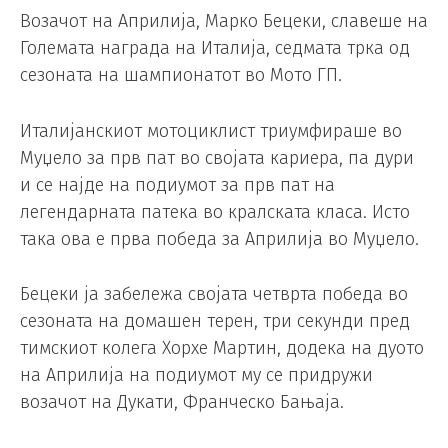
Возачот на Априлија, Марко Бецеки, славеше на
Големата награда на Италија, седмата трка од
сезоната на шампионатот во Мото ГП.
Италијанскиот мотоциклист триумфираше во
Муџело за прв пат во својата кариера, па дури
и се најде на подиумот за прв пат на
легендарната патека во кралската класа. Исто
така ова е прва победа за Априлија во Муџело.
Бецеки ја забележа својата четврта победа во
сезоната на домашен терен, три секунди пред
тимскиот колега Хорхе Мартин, додека на дуото
на Априлија на подиумот му се придружи
возачот на Дукати, Франческо Бањаја.