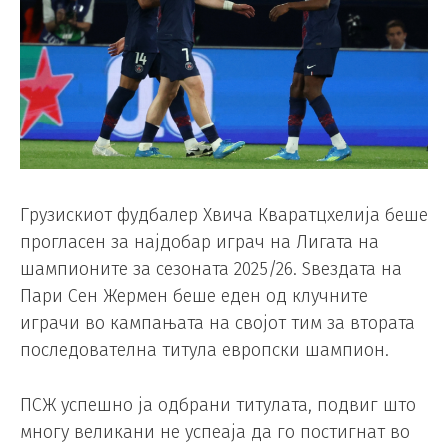
Грузискиот фудбалер Хвича Кваратцхелија беше
прогласен за најдобар играч на Лигата на
шампионите за сезоната 2025/26. Ѕвездата на
Пари Сен Жермен беше еден од клучните
играчи во кампањата на својот тим за втората
последователна титула европски шампион.
ПСЖ успешно ја одбрани титулата, подвиг што
многу великани не успеаја да го постигнат во