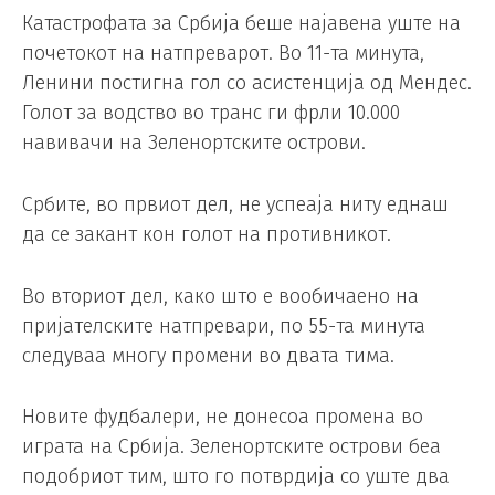
Катастрофата за Србија беше најавена уште на
почетокот на натпреварот. Во 11-та минута,
Ленини постигна гол со асистенција од Мендес.
Голот за водство во транс ги фрли 10.000
навивачи на Зеленортските острови.
Србите, во првиот дел, не успеаја ниту еднаш
да се закант кон голот на противникот.
Во вториот дел, како што е вообичаено на
пријателските натпревари, по 55-та минута
следуваа многу промени во двата тима.
Новите фудбалери, не донесоа промена во
играта на Србија. Зеленортските острови беа
подобриот тим, што го потврдија со уште два