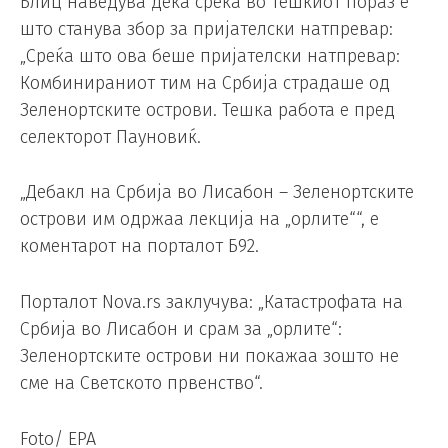
Блиц наведува дека среќа во тешкиот пораз е
што станува збор за пријателски натпревар:
„Среќа што ова беше пријателски натпревар:
Комбинираниот тим на Србија страдаше од
Зеленортските острови. Тешка работа е пред
селекторот Пауновиќ.
„Дебакл на Србија во Лисабон – Зеленортските
острови им одржаа лекција на „орлите““, е
коментарот на порталот Б92.
Порталот Nova.rs заклучува: „Катастрофата на
Србија во Лисабон и срам за „орлите“:
Зеленортските острови ни покажаа зошто не
сме на Светското првенство“.
Foto/ EPA