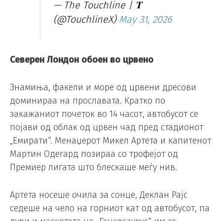
— The Touchline | 𝐓
(@TouchlineX)
May 31, 2026
Северен Лондон обоен во црвено
Знамиња, факели и море од црвени дресови
доминираа на прославата. Кратко по
закажаниот почеток во 14 часот, автобусот се
појави од облак од црвен чад пред стадионот
„Емирати“. Менаџерот Микел Артета и капитенот
Мартин Одегард позираа со трофејот од
Премиер лигата што блескаше меѓу нив.
Артета носеше очила за сонце, Деклан Рајс
седеше на чело на горниот кат од автобусот, па