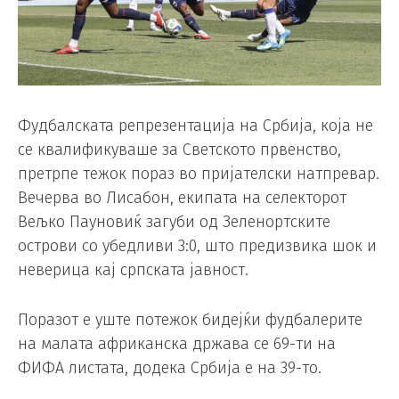
Фудбалската репрезентација на Србија, која не
се квалификуваше за Светското првенство,
претрпе тежок пораз во пријателски натпревар.
Вечерва во Лисабон, екипата на селекторот
Вељко Пауновиќ загуби од Зеленортските
острови со убедливи 3:0, што предизвика шок и
неверица кај српската јавност.
Поразот е уште потежок бидејќи фудбалерите
на малата африканска држава се 69-ти на
ФИФА листата, додека Србија е на 39-то.