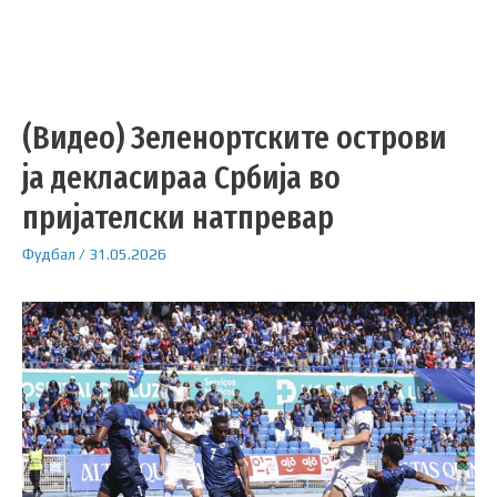
(Видео) Зеленортските острови
ја декласираа Србија во
пријателски натпревар
Фудбал
/
31.05.2026