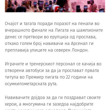
Очајот и тагата поради поразот на пенали во
вчерашното финале на Лигата на шампионите
денес се претвори во ерупција од прослава,
откако голем број навивачи на Арсенал ги
преплавија улиците на северен Лондон.
Играчите и тренерскиот персонал се качија во
отворени автобуси за да ја прослават првата
титула во Премиер лигата по 22 години на
осумкилометарската рута.
Навивачите дојдоа за да ги поздрават своите
херои, а многумина ги зазедоа најдобрите