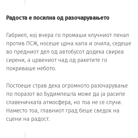
Радоста е посилна од разочарувањето
Габриел, кој вчера го промаши клучниот пенал
против ПСЖ, носеше црна капа и очила, седеше
во предниот дел од автобусот додека свиреа
сирени, а црвениот чад од ракетите го
покриваше небото.
Постоеше страв дека огромното разочарување
по поразот во Будимпешта може да ја расипе
славеничката атмосфера, но тоа не се случи.
Наместо тоа, главниот град беше сведок на
сцени на радост.