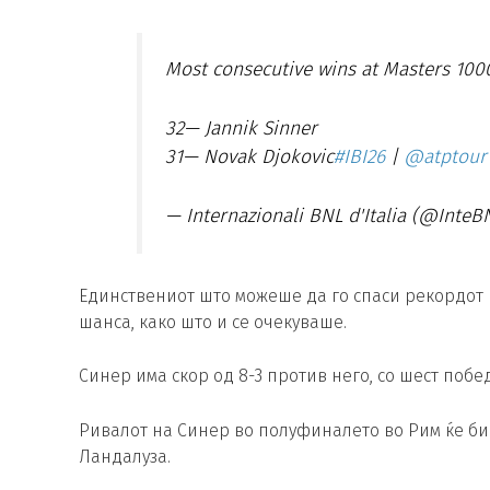
Most consecutive wins at Masters 1000
32— Jannik Sinner
31— Novak Djokovic
#IBI26
|
@atptour
— Internazionali BNL d'Italia (@InteB
Единствениот што можеше да го спаси рекордот 
шанса, како што и се очекуваше.
Синер има скор од 8-3 против него, со шест поб
Ривалот на Синер во полуфиналето во Рим ќе би
Ландалуза.