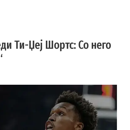
ди Ти-Џеј Шортс: Со него
“