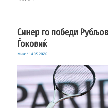
Синер го победи Рубљов
Ѓоковиќ
Микс
/
14.05.2026