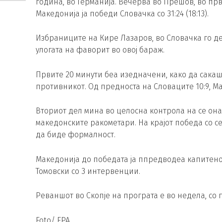
година, во Германија. Вечерва во Прешов, во пр
Македонија ја победи Словачка со 31:24 (18:13).
Избраниците на Кире Лазаров, во Словачка го де
улогата на фаворит во овој бараж.
Првите 20 минути беа изедначени, како да сакаш
противникот. Од предноста на Словаците 10:9, Ма
Вториот дел мина во целосна контрола на се она
македонските ракометари. На крајот победа со с
да биде формалност.
Македонија до победата ја ппредводеа капитенот
Томовски со 3 интервенции.
Реваншот во Скопје на програта е во недела, со п
Foto/ EPA