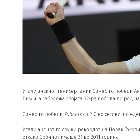
Италијанскиот тенисер Јаник Синер го победи А
Рим и ја забележа својата 32-ра победа по ред на
Синер го победи Рубљов со 2-0 во сетови, по еден ч
Италијанецот го сруши рекордот на Новак Ѓокови
откако Србинот имаше 31 во 2011 година.