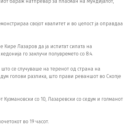
виот бараж натпревар за пласман на Мундијалот,
монстрираа својот квалитет и во целост ја оправдаа
е Кире Лазаров да ја испитат силата на
кедонија го заклучи полувремето со 8:4.
 што се случуваше на теренот од страна на
едум голови разлика, што прави реваншот во Скопје
 Кузмановски со 10, Лазаревски со седум и голманот
очетокот во 19 часот.