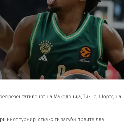
репрезентативецот на Македонија, Ти-Џеј Шортс, на
ршниот турнир, откако ги загуби првите два