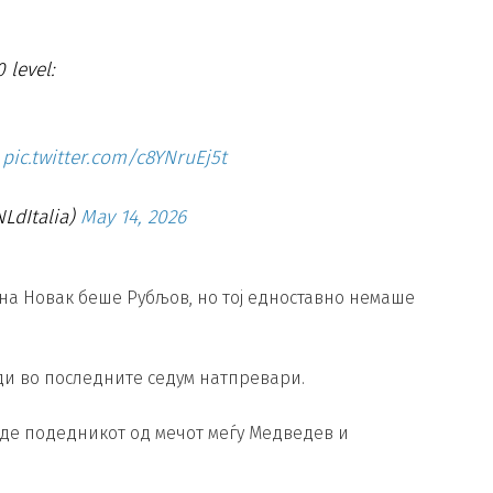
 level:
pic.twitter.com/c8YNruEj5t
NLdItalia)
May 14, 2026
на Новак беше Рубљов, но тој едноставно немаше
еди во последните седум натпревари.
де подедникот од мечот меѓу Медведев и