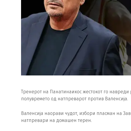
Тренерот на Панатинаикос жестокот го навреди 
полувремето од натпреварот против Валенсија.
Валенсија наорави чудот, избори пласман на Зав
натпревари на домашен терен.