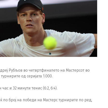
ндреј Рубљов во четвртфиналето на Мастерсот во
 турнирите од серијата 1.000.
ас и 32 минути тенис (6:2, 6:4).
ќ по број на победи на Мастерс турнирите по ред,