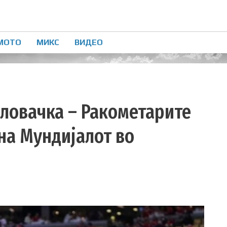
МОТО
МИКС
ВИДЕО
Словачка – Ракометарите
 на Мундијалот во