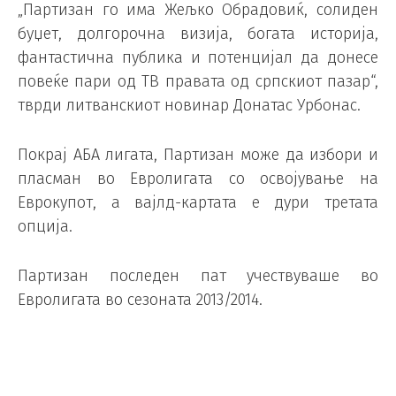
„Партизан го има Жељко Обрадовиќ, солиден
буџет, долгорочна визија, богата историја,
фантастична публика и потенцијал да донесе
повеќе пари од ТВ правата од српскиот пазар“,
тврди литванскиот новинар Донатас Урбонас.
Покрај АБА лигата, Партизан може да избори и
пласман во Евролигата со освојување на
Еврокупот, а вајлд-картата е дури третата
опција.
Партизан последен пат учествуваше во
Евролигата во сезоната 2013/2014.