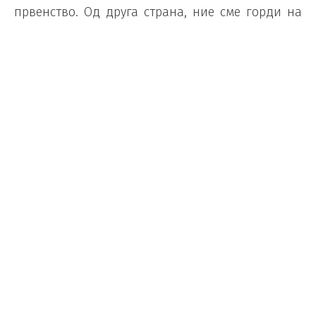
првенство. Од друга страна, ние сме горди на
се она што го направивме, посебно на
победата против Италија. Тоа предизвика
голема еуфорија кај македонските фанови“,
изјави Адеми.
Македонија загуби од Португалија на „Драгао“
со 2:0, а двоен стрелец беше Бруно Фернандеш.
Вардар во најсилен состав го
пречекува Веспрем
Ракомет
/
31.03.2022