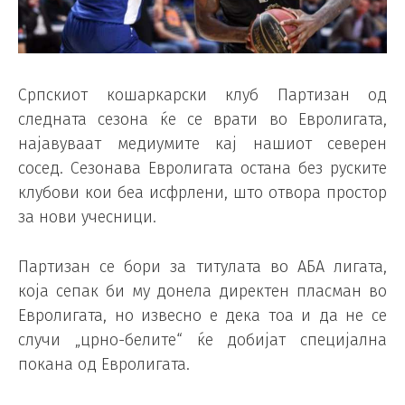
Српскиот кошаркарски клуб Партизан од
следната сезона ќе се врати во Евролигата,
најавуваат медиумите кај нашиот северен
сосед. Сезонава Евролигата остана без руските
клубови кои беа исфрлени, што отвора простор
за нови учесници.
Партизан се бори за титулата во АБА лигата,
која сепак би му донела директен пласман во
Евролигата, но извесно е дека тоа и да не се
случи „црно-белите“ ќе добијат специјална
покана од Евролигата.