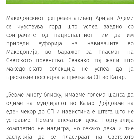
Македонскиот репрезентативец Аријан Адеми
се чувствува горд што успеа заедно со
соиграчите од националниот тим да им
приреди еуфорија на навивачите во
Македонија, во баражот за пласман на
Светското првенство. Сеакако, тој жали што
македонската селекција не успеа да ја
прескокне последната пречка за СП во Катар.
„Бевме многу блиску, имавме голема шанса да
одиме на мундијалот во Катар. Дојдовме на
еден чекор до СП и навистина е штета што не
успеавме. Немам впечаток дека Португалија
комплетно не надигра, но секако дека и тие
заслужија да се пласираат на Светското