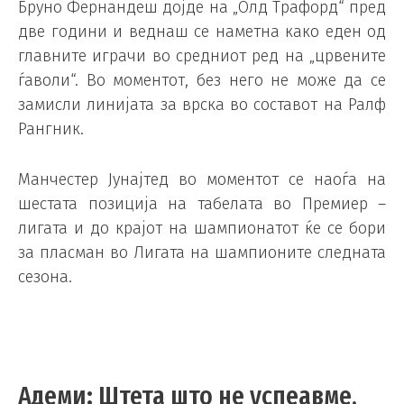
Бруно Фернандеш дојде на „Олд Трафорд“ пред
две години и веднаш се наметна како еден од
главните играчи во средниот ред на „црвените
ѓаволи“. Во моментот, без него не може да се
замисли линијата за врска во составот на Ралф
Рангник.
Манчестер Јунајтед во моментот се наоѓа на
шестата позиција на табелата во Премиер –
лигата и до крајот на шампионатот ќе се бори
за пласман во Лигата на шампионите следната
сезона.
Адеми: Штета што не успеавме,