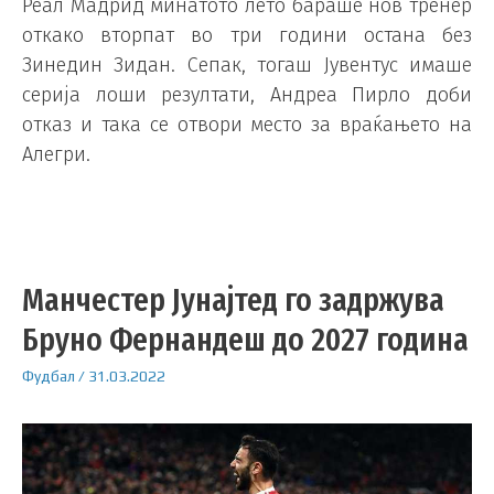
Реал Мадрид минатото лето бараше нов тренер
откако вторпат во три години остана без
Зинедин Зидан. Сепак, тогаш Јувентус имаше
серија лоши резултати, Андреа Пирло доби
отказ и така се отвори место за враќањето на
Алегри.
Манчестер Јунајтед го задржува
Бруно Фернандеш до 2027 година
Фудбал
/
31.03.2022