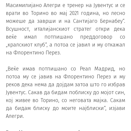
Масимилијано Алегри е тренер на Јувентус и се
врати во Торино во мај 2021 година, но лесно
можеше да заврши и на Сантијаго Бернабеу“.
Всушност, италијанскиот стратег откри дека
веќе имал потпишано преддоговор со
„кралскиот клуб“, а потоа се јавил и му откажал
на Флорентино Перез.
„Веќе имав потпишано со Реал Мадрид, но
потоа му се јавив на Флорентино Перез и му
реков дека нема да дојдам затоа што го избрав
Јувентус. Сакав да бидам поблиску до мојот син,
кој живее во Торино, со неговата мајка. Сакам
да бидам блиску до моите најблиски“, изјави
Алегри.