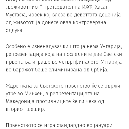
„доживотниот“ претседател на ИХФ, Хасан
Мустафа, човек кој влезе во деветтата деценија
од животот, ја донесе оваа контроверзна
одлука.
Особено е изненадувачки што ја нема Унгарија,
репрезентација која на последните две Светски
првенства играше во четвртфиналето. Унгарија
во баражот беше елиминирана од Србија.
Ждрепката за Светското првенство ќе се одржи
утре во Минхен, а репрезентацијата на
Македонија противниците ќе ги чека од
вториот шешир.
Првенството се игра стандардно во јануари