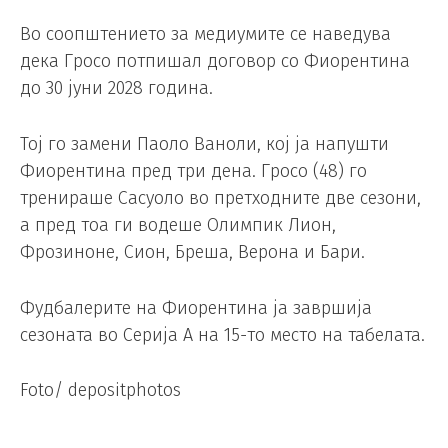
Во соопштението за медиумите се наведува
дека Гросо потпишал договор со Фиорентина
до 30 јуни 2028 година.
Тој го замени Паоло Ваноли, кој ја напушти
Фиорентина пред три дена. Гросо (48) го
тренираше Сасуоло во претходните две сезони,
а пред тоа ги водеше Олимпик Лион,
Фрозиноне, Сион, Бреша, Верона и Бари.
Фудбалерите на Фиорентина ја завршија
сезоната во Серија А на 15-то место на табелата.
Foto/ depositphotos