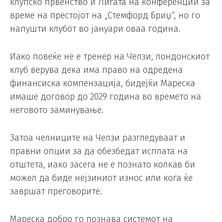
клупско првенство и Лигата на конференции за
време на престојот на „Стемфорд Бриџ“, но го
напушти клубот во јануари оваа година.
Иако повеќе не е тренер на Челзи, лондонскиот
клуб верува дека има право на одредена
финансиска компензација, бидејќи Мареска
имаше договор до 2029 година во времето на
неговото заминување.
Затоа челниците на Челзи разгледуваат и
правни опции за да обезбедат исплата на
отштета, иако засега не е познато колкав би
можел да биде нејзиниот износ или кога ќе
завршат преговорите.
Мареска добро го познава системот на