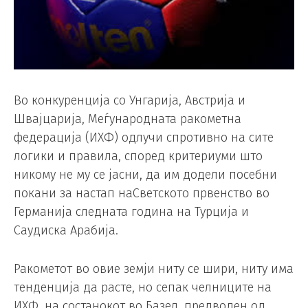
Во конкуренција со Унгарија, Австрија и
Швајцарија, Меѓународната ракометна
федерација (ИХФ) одлучи спротивно на сите
логики и правила, според критериуми што
никому не му се јасни, да им додели посебни
покани за настап наСветското првенство во
Германија следната година на Турција и
Саудиска Арабија.
Ракометот во овие земји ниту се шири, ниту има
тенденција да расте, но сепак челниците на
ИХФ, на состанокот во Базел, предводен од