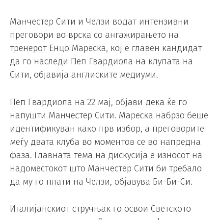
Манчестер Сити и Челзи водат интензивни
преговори во врска со ангажирањето на
тренерот Енцо Мареска, кој е главен кандидат
да го наследи Пеп Гвардиола на клупата на
Сити, објавија англиските медиуми.
Пеп Гвардиола на 22 мај, објави дека ќе го
напушти Манчестер Сити. Мареска набрзо беше
идентификуван како прв избор, а преговорите
меѓу двата клуба во моментов се во напредна
фаза. Главната тема на дискусија е износот на
надоместокот што Манчестер Сити би требало
да му го плати на Челзи, објавува Би-Би-Си.
Италијанскиот стручњак го освои Светското