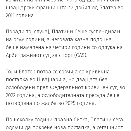
швајцарски франци што ги добил од Блатер во
2011 година.
Поради тој случај, Платини беше суспендиран
на осум години, а неговата казна подоцна
беше намалена на четири години со одлука на
Арбитражниот суд за спорт (CAS).
Тој и Блатер потоа се соочија со кривична
постапка во Швајцарија, но двајцата беа
ослободени пред Федералниот кривичен суд во
2022 година, а ослободителната пресуда беше
потврдена по жалба во 2025 година.
По неколку години правна битка, Платини сега
одлучи да покрене нова постапка, а сегашниот