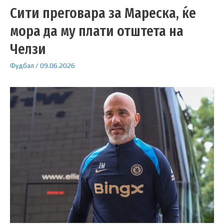
Сити преговара за Мареска, ќе
мора да му плати отштета на
Челзи
Фудбал
/
09.06.2026