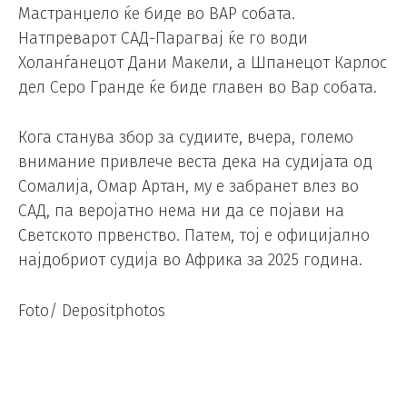
Мастранџело ќе биде во ВАР собата.
Натпреварот САД-Парагвај ќе го води
Холанѓанецот Дани Макели, а Шпанецот Карлос
дел Серо Гранде ќе биде главен во Вар собата.
Кога станува збор за судиите, вчера, големо
внимание привлече веста дека на судијата од
Сомалија, Омар Артан, му е забранет влез во
САД, па веројатно нема ни да се појави на
Светското првенство. Патем, тој е официјално
најдобриот судија во Африка за 2025 година.
Foto/ Depositphotos