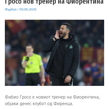
Гросо нов тренер на Фиорентина
Фудбал
/
09.06.2026
Фабио Гросо е новиот тренер на Фиорентина,
објави денес клубот од Фиренца.