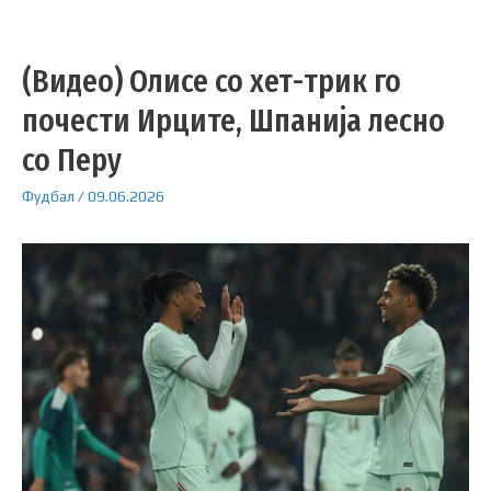
(Видео) Олисе со хет-трик го
почести Ирците, Шпанија лесно
со Перу
Фудбал
/
09.06.2026