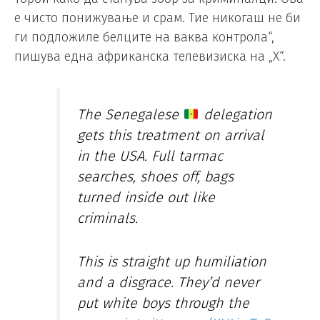
е чисто понижување и срам. Тие никогаш не би
ги подложиле белците на ваква контрола“,
пишува една африканска телевизиска на „X“.
The Senegalese
delegation
gets this treatment on arrival
in the USA. Full tarmac
searches, shoes off, bags
turned inside out like
criminals.
This is straight up humiliation
and a disgrace. They’d never
put white boys through the