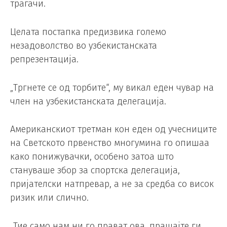
трагачи.
Целата постапка предизвика големо
незадоволство во узбекистанската
репрезентација.
„Тргнете се од торбите“, му викал еден чувар на
член на узбекистанската делегација.
Американскиот третман кон еден од учесниците
на Светското првенство многумина го опишаа
како понижувачки, особено затоа што
стануваше збор за спортска делегација,
пријателски натпревар, а не за средба со висок
ризик или слично.
„Тие само нам ни го прават ова, прашајте ги