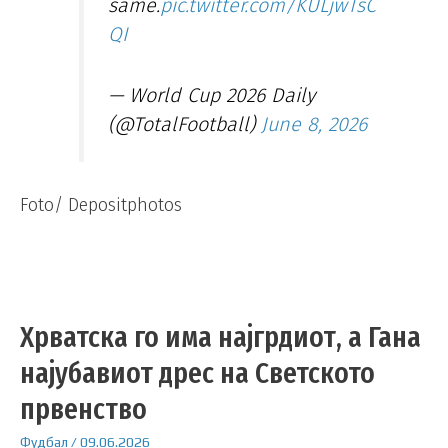
same.
pic.twitter.com/KULjwTsC
QI
— World Cup 2026 Daily
(@TotalFootball)
June 8, 2026
Foto/ Depositphotos
Хрватска го има најгрдиот, a Гана
најубавиот дрес на Светското
првенство
Фудбал
/
09.06.2026