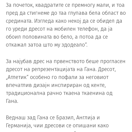
За почеток, квадратите се премногу мали, и тоа
пред да стигнеме до таа глупава бела област во
средината. Изгледа како некој да се обидел да
го уреди дресот на мобилен телефон, да ја
обоил половината во бело, а потоа да се
откажал затоа што му здодеало“.
За најубав дрес на првенството беше прогласен
дресот на репрезентацијата на Гана. Дресот,
„Атлетик“ особено го пофали за неговиот
впечатлив дизајн инспириран од кенте,
традиционална рачно ткаена ткаенина од
Гана.
Веднаш зад Гана се Бразил, Англија и
Германија, чии дресови се опишани како