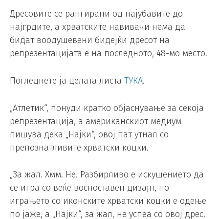
Дресовите се рангирани од најубавите до
најгрдите, а хрватските навивачи нема да
бидат воодушевени бидејќи дресот на
репрезентацијата е на последното, 48-мо место.
Погледнете ја целата листа
ТУКА
.
„Атлетик“, понуди кратко објаснување за секоја
репрезентација, а американскиот медиум
пишува дека „Најки“, овој пат утнал со
препознатливите хрватски коцки.
„За жал. Хмм. Не. Разбирливо е искушението да
се игра со веќе воспоставен дизајн, но
играњето со иконските хрватски коцки е одење
по јаже, а „Најки“, за жал, не успеа со овој дрес.