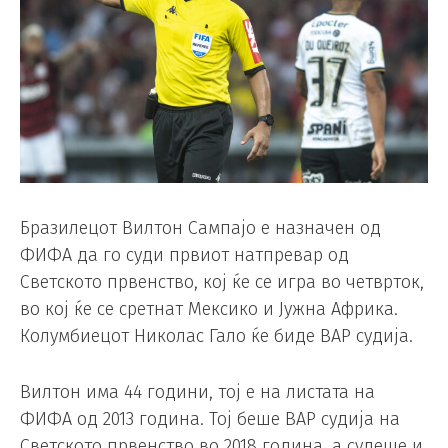
Бразилецот Вилтон Сампајо е назначен од
ФИФА да го суди првиот натпревар од
Светското првенство, кој ќе се игра во четврток,
во кој ќе се сретнат Мексико и Јужна Африка.
Колумбиецот Николас Гало ќе биде ВАР судија.
Вилтон има 44 години, тој е на листата на
ФИФА од 2013 година. Тој беше ВАР судија на
Светското првенство во 2018 година, а судеше и