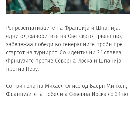
Репрезентативците на Франција и Шпанија,
едни од фаворитите на Светското првенство,
забележаа победи во генералните проби пре
стартот на турнирот. Со идентични 3:1 славеа
Фрнцузите против Северна Ирска и Шпанија
против Перу.
Со три гола на Михаел Олисе од Баерн Минхен,
Французите ја победија Северна Ирска со 3:1 во
Лил. Франција, највисоко рангираната
репрезентација на ранг-листата на ФИФА и
еден од фаворитите за титулата во САД, загуби
пријателски натпревар од Брегот на Слоновата
Коска со 1-2 пред четири дена, но овој пат беа