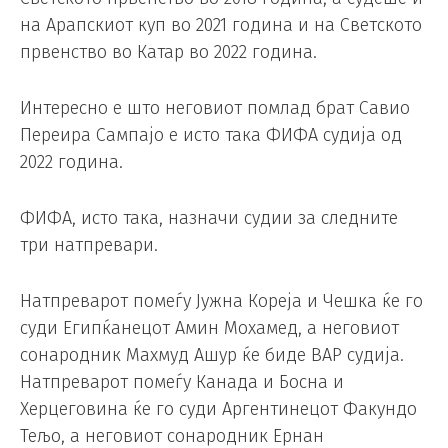
на Арапскиот куп во 2021 година и на Светското
првенство во Катар во 2022 година.
Интересно е што неговиот помлад брат Савио
Переира Сампајо е исто така ФИФА судија од
2022 година.
ФИФА, исто така, назначи судии за следните
три натпревари.
Натпреварот помеѓу Јужна Кореја и Чешка ќе го
суди Египќанецот Амин Мохамед, а неговиот
сонародник Махмуд Ашур ќе биде ВАР судија.
Натпреварот помеѓу Канада и Босна и
Херцеговина ќе го суди Аргентинецот Факундо
Тељо, а неговиот сонародник Ернан