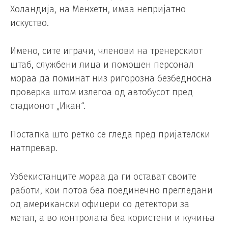
Холандија, на Менхетн, имаа непријатно
искуство.
Имено, сите играчи, членови на тренерскиот
штаб, службени лица и помошен персонал
мораа да поминат низ ригорозна безбедносна
проверка штом излегоа од автобусот пред
стадионот „Икан“.
Постапка што ретко се гледа пред пријателски
натпревар.
Узбекистанците мораа да ги остават своите
работи, кои потоа беа поединечно прегледани
од американски офицери со детектори за
метал, а во контролата беа користени и кучиња