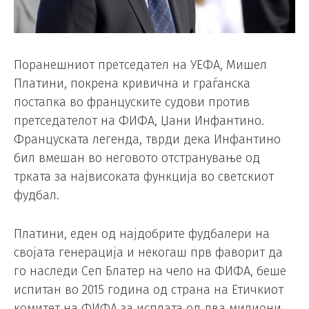
Поранешниот претседател на УЕФА, Мишел
Платини, покрена кривична и граѓанска
постапка во француските судови против
претседателот на ФИФА, Џани Инфантино.
Француската легенда, тврди дека Инфантино
бил вмешан во неговото отстранување од
трката за највисоката функција во светскиот
фудбал.
Платини, еден од најдобрите фудбалери на
својата генерација и некогаш прв фаворит да
го наследи Сеп Блатер на чело на ФИФА, беше
испитан во 2015 година од страна на Етичкиот
комитет на ФИФА за исплата од два милиони