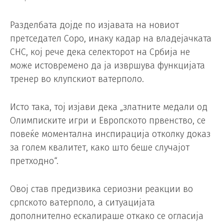
Разделбата дојде по изјавата на новиот
претседател Соро, инаку кадар на владејачката
СНС, кој рече дека селекторот на Србија не
може истовремено да ја извршува функцијата
тренер во клупскиот ватерполо.
Исто така, тој изјави дека „златните медали од
Олимписките игри и Европското првенство, се
повеќе моментална инспирација отколку доказ
за голем квалитет, како што беше случајот
претходно“.
Овој став предизвика сериозни реакции во
српското ватерполо, а ситуацијата
дополнително ескалираше откако се огласија