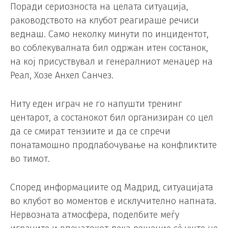
Поради сериозноста на целата ситуација,
раководството на клубот реагираше речиси
веднаш. Само неколку минути по инцидентот,
во соблекувалната бил одржан итен состанок,
на кој присуствувал и генералниот менаџер на
Реал, Хозе Анхел Санчез.
Ниту еден играч не го напушти тренинг
центарот, а состанокот бил организиран со цел
да се смират тензиите и да се спречи
понатамошно продлабочување на конфликтите
во тимот.
Според информациите од Мадрид, ситуацијата
во клубот во моментов е исклучително напната.
Нервозната атмосфера, поделбите меѓу