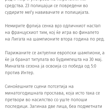
средства. 23 полицајци се повредени во
судирите меѓу навивачите и полицијата.
Немирите фрлија сенка врз одличниот настап
на францускиот тим, кој ќе игра во финалето
на Лигата на шампионите втора година по ред.
Парижаните се актуелни европски шампиони, а
ќе ја бранат титулата во Будимпешта на 30 мај.
Минатата сезона ја освоија со победа од 5:0
против Интер.
Синоќешните сцени потсетија на
минатогодишната прослава, која исто така се
претвори во насилство со уште полоши
последици. Загинаа две лица, беа подметнати