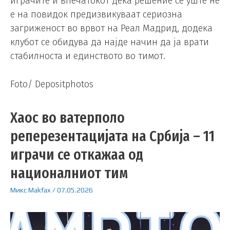
играчите и впечатокот дека решение сè уште не
е на повидок предизвикуваат сериозна
загриженост во врвот на Реал Мадрид, додека
клубот се обидува да најде начин да ја врати
стабилноста и единството во тимот.
Foto/ Depositphotos
Хаос во ватерполо
реперезентацијата на Србија – 11
играчи се откажаа од
националниот тим
Микс
Makfax
/
07.05.2026