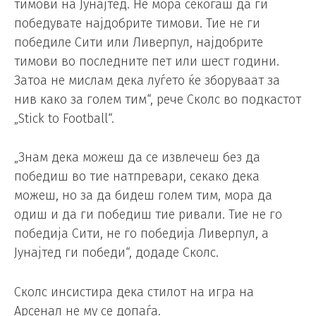
тимови на Јунајтед. Не мора секогаш да ги
победувате најдобрите тимови. Тие не ги
победиле Сити или Ливерпул, најдобрите
тимови во последните пет или шест години.
Затоа не мислам дека луѓето ќе зборуваат за
нив како за голем тим“, рече Сколс во подкастот
„Stick to Football“.
„Знам дека можеш да се извлечеш без да
победиш во тие натпревари, секако дека
можеш, но за да бидеш голем тим, мора да
одиш и да ги победиш тие ривали. Тие не го
победија Сити, не го победија Ливерпул, а
Јунајтед ги победи“, додаде Сколс.
Сколс инсистира дека стилот на игра на
Арсенал не му се допаѓа.