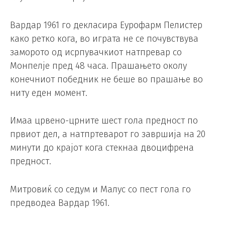
Вардар 1961 го декласира Еурофарм Пелистер
како ретко кога, во играта не се почувствува
заморото од исрпувачкиот натпревар со
Монпелје пред 48 часа. Прашањето околу
конечниот победник не беше во прашање во
ниту еден момент.
Имаа црвено-црните шест гола предност по
првиот дел, а натпртеварот го завршија на 20
минути до крајот кога стекнаа двоцифрена
предност.
Митровиќ со седум и Малус со пест гола го
предводеа Вардар 1961.