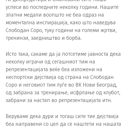
успеси во последните неколку години. Нашите
златни медали воопшто не беа одраз на
моментална инспирација, како што наведува
Слободан Соро, туку години на големи жртви,
тренинзи, заедништво и борба.
Исто така, сакаме да ја потсетиме јавноста дека
неколку играчи од сегашниот тим на
репрезентацијата веќе беа изложени на
неспортски дејствија од страна на Слободан
Соро и неговиот тим луѓе во ВК Нови Београд,
од забрана за тренирање, исфрлање од клубот,
забрани за настап во репрезентацијата итн.
Веруваме дека дури и тогаш сите тие дејствија
беа направени со цел да се наштети на нашата