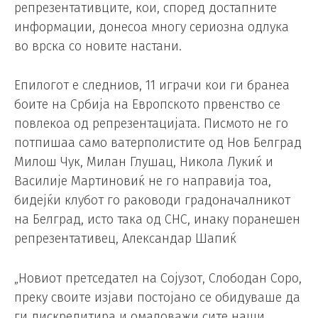
репрезентативците, кои, според достапните
информации, донесоа многу сериозна одлука
во врска со новите настани.
Епилогот е следниов, 11 играчи кои ги бранеа
боите на Србија на Европското првенство се
повлекоа од репрезентацијата. Писмото не го
потпишаа само ватерполистите од Нов Белград
Милош Чук, Милан Глушац, Никола Лукиќ и
Василије Мартиновиќ не го направија тоа,
бидејќи клубот го раководи градоначалникот
на Белград, исто така од СНС, инаку поранешен
репрезентативец, Александар Шапиќ
„Новиот претседател на Сојузот, Слободан Соро,
преку своите изјави постојано се обидуваше да
ги дискредитира и омаловажи сите наши