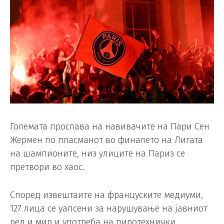
Големата прослава на навивачите на Пари Сен
Жермен по пласманот во финалето на Лигата
на шампионите, низ улиците на Париз се
претвори во хаос.
Според извештаите на француските медиуми,
127 лица се уапсени за нарушување на јавниот
ред и мир и употреба на пиротехнички