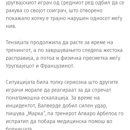
уругвајскиот играч од средниот ред одбил да се
ракува со својот соиграч, што отворено
покажало колку е трајно нарушен односот меѓу
нив.
Тензијата продолжила да расте за време на
тренингот, а по завршувањето следела жестока
расправија, а потоа и физичка пресметка меѓу
Уругвајецот и Французинот.
Ситуацијата била толку сериозна што другите
играчи морале да реагираат за да спречат
понатамошна ескалација. За време на
инцидентот, Валверде добил силен удар,
пишува „Марка“, па тренерот Алваро Арбелоа го
испратил да побара медицинска помош во
болницата.