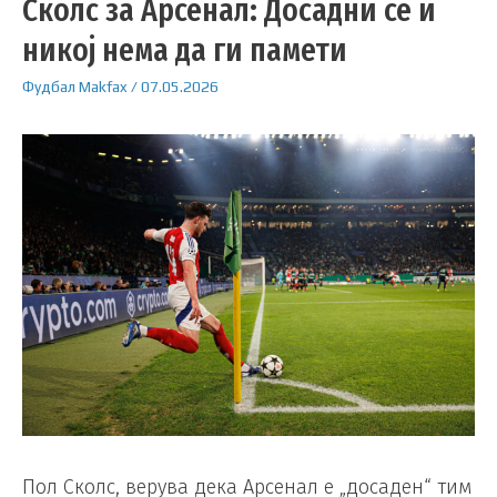
Сколс за Арсенал: Досадни се и
никој нема да ги памети
Фудбал
Makfax
/
07.05.2026
Пол Сколс, верува дека Арсенал е „досаден“ тим