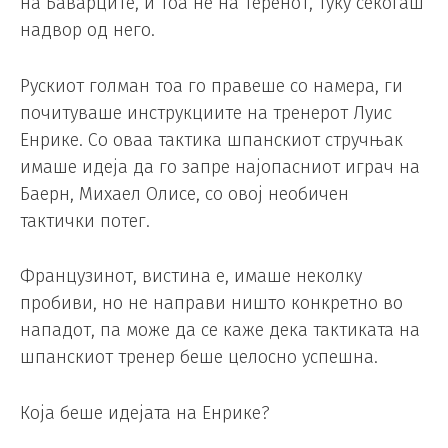
на Баварците, и тоа не на теренот, туку секогаш
надвор од него.
Рускиот голман тоа го правеше со намера, ги
почитуваше инструкциите на тренерот Луис
Енрике. Со оваа тактика шпанскиот стручњак
имаше идеја да го запре најопасниот играч на
Баерн, Михаел Олисе, со овој необичен
тактички потег.
Французинот, вистина е, имаше неколку
пробиви, но не направи ништо конкретно во
нападот, па може да се каже дека тактиката на
шпанскиот тренер беше целосно успешна.
Која беше идејата на Енрике?