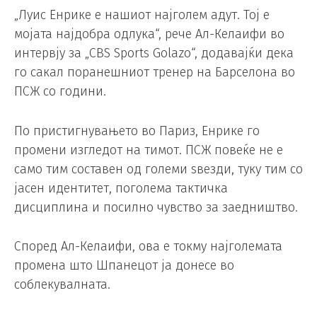
„Луис Енрике е нашиот најголем адут. Тој е
мојата најдобра одлука“, рече Ал-Келаифи во
интервју за „CBS Sports Golazo“, додавајќи дека
го сакал поранешниот тренер на Барселона во
ПСЖ со години.
По пристигнувањето во Париз, Енрике го
промени изгледот на тимот. ПСЖ повеќе не е
само тим составен од големи ѕвезди, туку тим со
јасен идентитет, поголема тактичка
дисциплина и посилно чувство за заедништво.
Според Ал-Келаифи, ова е токму најголемата
промена што Шпанецот ја донесе во
соблекувалната.