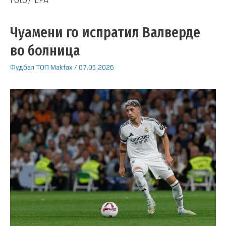
Чуамени го испратил Валверде
во болница
Фудбал
ТОП
Makfax
/
07.05.2026