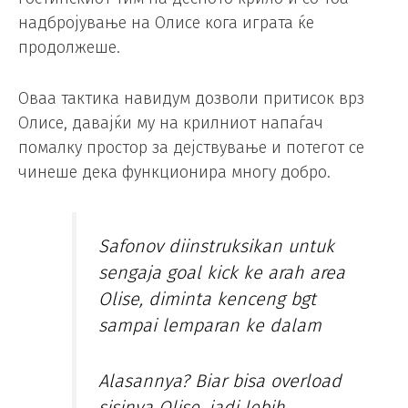
надбројување на Олисе кога играта ќе
продолжеше.
Оваа тактика навидум дозволи притисок врз
Олисе, давајќи му на крилниот напаѓач
помалку простор за дејствување и потегот се
чинеше дека функционира многу добро.
Safonov diinstruksikan untuk
sengaja goal kick ke arah area
Olise, diminta kenceng bgt
sampai lemparan ke dalam
Alasannya? Biar bisa overload
sisinya Olise, jadi lebih