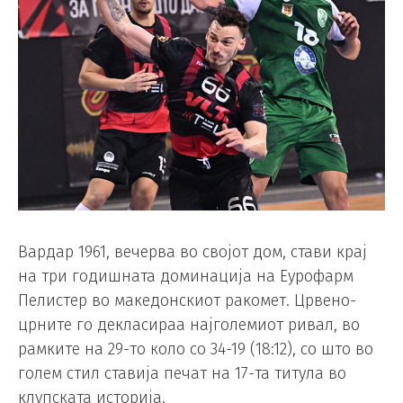
Вардар 1961, вечерва во својот дом, стави крај
на три годишната доминација на Еурофарм
Пелистер во македонскиот ракомет. Црвено-
црните го декласираа најголемиот ривал, во
рамките на 29-то коло со 34-19 (18:12), со што во
голем стил ставија печат на 17-та титула во
клупската историја.