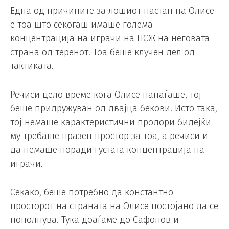
Една од причините за лошиот настап на Олисе
е тоа што секогаш имаше голема
концентрација на играчи на ПСЖ на неговата
страна од теренот. Тоа беше клучен дел од
тактиката.
Речиси цело време кога Олисе напаѓаше, тој
беше придружуван од двајца бекови. Исто така,
тој немаше карактеристични продори бидејќи
му требаше празен простор за тоа, а речиси и
да немаше поради густата концентрација на
играчи.
Секако, беше потребно да константно
просторот на страната на Олисе постојано да се
пополнува. Тука доаѓаме до Сафонов и