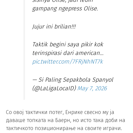
gampang ngepress Olise.
Jujur ini brilian!!!
Taktik begini saya pikir kok
terinspirasi dari american…
pic.twitter.com/7FRjNhNT7k
— Si Paling Sepakbola Spanyol
(@LaLigaLocaID)
May 7, 2026
Со овој тактички потег, Енрике свесно му ја
даваше топката на Баерн, но исто така доби на
тактичкото позиционирање на своите играчи.