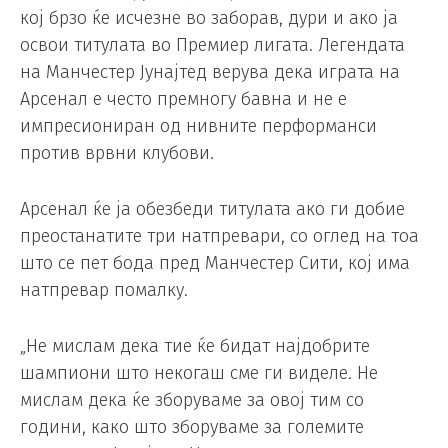
кој брзо ќе исчезне во заборав, дури и ако ја
освои титулата во Премиер лигата. Легендата
на Манчестер Јунајтед верува дека играта на
Арсенал е често премногу бавна и не е
импресиониран од нивните перформанси
против врвни клубови.
Арсенал ќе ја обезбеди титулата ако ги добие
преостанатите три натпревари, со оглед на тоа
што се пет бода пред Манчестер Сити, кој има
натпревар помалку.
„Не мислам дека тие ќе бидат најдобрите
шампиони што некогаш сме ги виделе. Не
мислам дека ќе зборуваме за овој тим со
години, како што зборуваме за големите