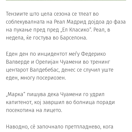
Тензиите што цела сезона се тлеат во
соблекувалната на Реал Мадрид дојдоа до фаза
на пукање пред пред „Ел Класико“. Реал, в
недела, ќе гостува во Барселона.
Еден ден по инцидентот меѓу Федерико
Валверде и Орелијан Чуамени во тренинг
центарот Валдебебас, денес се случил уште
еден, многу посериозен.
„Марка“ пишува дека Чуамени го удрил
капитенот, кој завршил во болница поради
посекотина на лицето.
Наводно, сè започнало претпладнево, кога