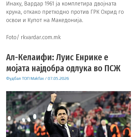
Инаку, Вардар 1961 ја комплетира двојната
круна, откако претходно против ГРК Охрид го
освои и Купот на Македонија.
Foto/ rkvardar.com.mk
Ал-Келаифи: Луис Енрике е
мојата најдобра одлука во ПСЖ
Фудбал
ТОП
Makfax
/
07.05.2026