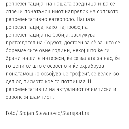
репрезентација, на нашата заедница и да се
спречи понатамошниот напредок на српското
репрезентативно ватерполо. Нашата
репрезентација, како најтрофејна
репрезентација на Србија, заслужува
претседател на Сојузот, достоен за сè за што се
боревме сите овие години, некој што ќе ги
брани нашите интереси, ќе се залага за нас, ќе
го цени сè што е освоено и ќе охрабрува
понатамошно освојување трофеи“, се велеи во
дел од писмото кое го потпишаа 11
репрезентативци на актуелниот олимписки и
европски шампион.
Foto/ Srdjan Stevanovic/Starsport.rs