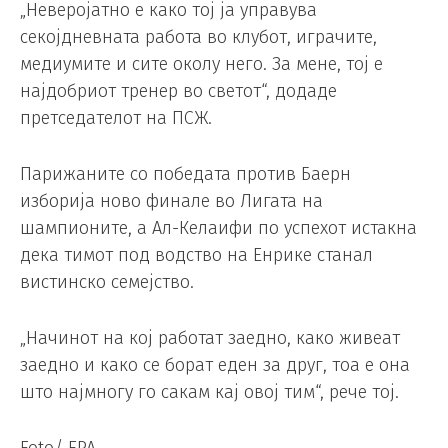
„Неверојатно е како тој ја управува
секојдневната работа во клубот, играчите,
медиумите и сите околу него. За мене, тој е
најдобриот тренер во светот“, додаде
претседателот на ПСЖ.
Парижаните со победата против Баерн
изборија ново финале во Лигата на
шампионите, а Ал-Келаифи по успехот истакна
дека тимот под водство на Енрике станал
вистинско семејство.
„Начинот на кој работат заедно, како живеат
заедно и како се борат еден за друг, тоа е она
што најмногу го сакам кај овој тим“, рече тој.
Foto/ EPA