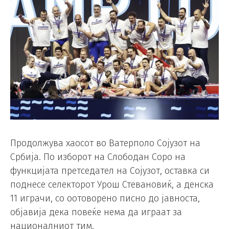
Продолжува хаосот во Ватерполо Сојузот на
Србија. По изборот на Слободан Соро на
функцијата претседател на Сојузот, оставка си
поднесе селекторот Урош Стевановиќ, а денска
11 играчи, со оотоворено писно до јавноста,
објавија дека повеќе нема да играат за
националниот тим.