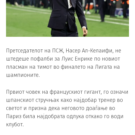
Претседателот на ПСЖ, Насер Ал-Келаифи, не
штедеше пофалби за Луис Енрике по новиот
пласман на тимот во финалето на Лигата на
шампионите.
Првиот човек на францускиот гигант, го означи
шпанскиот стручњак како најдобар тренер во
светот и призна дека неговото доаѓање во
Париз била најдобрата одлука откако го води
клубот.