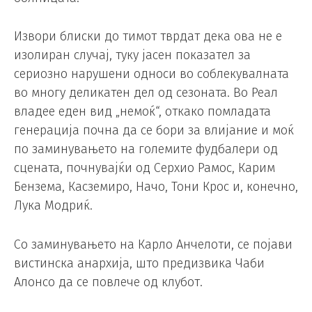
Извори блиски до тимот тврдат дека ова не е
изолиран случај, туку јасен показател за
сериозно нарушени односи во соблекувалната
во многу деликатен дел од сезоната. Во Реал
владее еден вид „немоќ“, откако помладата
генерација почна да се бори за влијание и моќ
по заминувањето на големите фудбалери од
сцената, почнувајќи од Серхио Рамос, Карим
Бензема, Касземиро, Начо, Тони Крос и, конечно,
Лука Модриќ.
Со заминувањето на Карло Анчелоти, се појави
вистинска анархија, што предизвика Чаби
Алонсо да се повлече од клубот.