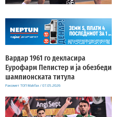
Вардар 1961 го декласира
Еурофарм Пелистер и ја обезбеди
шампионската титула
Ракомет
ТОП
Makfax
/
07.05.2026