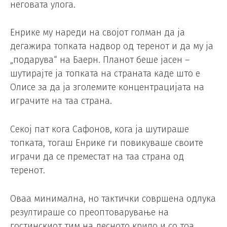
неговата улога.
Енрике му нареди на својот голман да ја
дегажира топката надвор од теренот и да му ја
„подарува“ на Баерн. Планот беше јасен –
шутирајте ја топката на страната каде што е
Олисе за да ја зголемите концентрацијата на
играчите на таа страна.
Секој пат кога Сафонов, кога ја шутираше
топката, тогаш Енрике ги повикуваше своите
играчи да се преместат на таа страна од
теренот.
Оваа минимална, но тактички совршена одлука
резултираше со преоптоварување на
гостинскиот тим на десното крило и со тоа