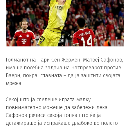
Голманот на Пари Сен Жермен, Матвеј Сафонов,
имаше посебна задача на натпреварот против
Баерн, покрај главната – да ја заштити својата
мрежа.
Секој што ја следеше играта малку
повнимателно можеше да забележи дека
Сафонов речиси секоја топка што ќе ја
дегажираше ја испраќаше длабоко во полето