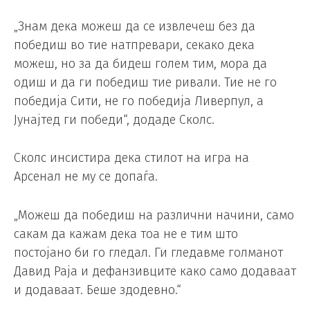
„Знам дека можеш да се извлечеш без да
победиш во тие натпревари, секако дека
можеш, но за да бидеш голем тим, мора да
одиш и да ги победиш тие ривали. Тие не го
победија Сити, не го победија Ливерпул, а
Јунајтед ги победи“, додаде Сколс.
Сколс инсистира дека стилот на игра на
Арсенал не му се допаѓа.
„Можеш да победиш на различни начини, само
сакам да кажам дека тоа не е тим што
постојано би го гледал. Ги гледавме голманот
Давид Раја и дефанзивците како само додаваат
и додаваат. Беше здодевно.“