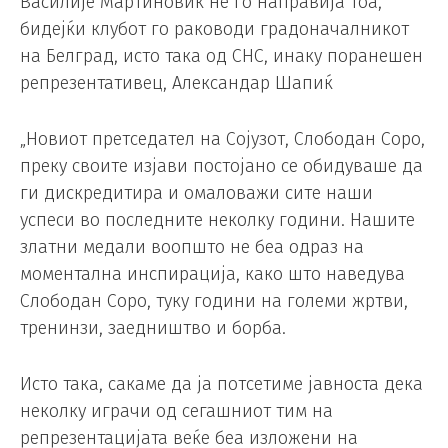
Василије Мартиновиќ не го направија тоа,
бидејќи клубот го раководи градоначалникот
на Белград, исто така од СНС, инаку поранешен
репрезентативец, Александар Шапиќ
„Новиот претседател на Сојузот, Слободан Соро,
преку своите изјави постојано се обидуваше да
ги дискредитира и омаловажи сите наши
успеси во последните неколку години. Нашите
златни медали воопшто не беа одраз на
моментална инспирација, како што наведува
Слободан Соро, туку години на големи жртви,
тренинзи, заедништво и борба.
Исто така, сакаме да ја потсетиме јавноста дека
неколку играчи од сегашниот тим на
репрезентацијата веќе беа изложени на