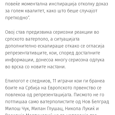
повеќе моментална инспирација отколку доказ
за голем квалитет, како што беше случајот
претходно“.
Овој став предизвика сериозни реакции во
српското ватерполо, а ситуацијата
дополнително ескалираше откако се огласија
репрезентативците, кои, според достапните
информации, донесоа многу сериозна одлука
во врска со новите настани.
Епилогот е следниов, 11 играчи кои ги бранеа
боите на Србија на Европското првенство се
повлекоа од репрезентацијата. Писмото не го
потпишаа само ватерполистите од Нов Белград
Милош Чук, Милан Глушац, Никола Лукиќ и