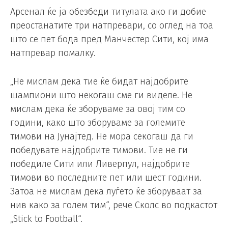
Арсенал ќе ја обезбеди титулата ако ги добие
преостанатите три натпревари, со оглед на тоа
што се пет бода пред Манчестер Сити, кој има
натпревар помалку.
„Не мислам дека тие ќе бидат најдобрите
шампиони што некогаш сме ги виделе. Не
мислам дека ќе зборуваме за овој тим со
години, како што зборуваме за големите
тимови на Јунајтед. Не мора секогаш да ги
победувате најдобрите тимови. Тие не ги
победиле Сити или Ливерпул, најдобрите
тимови во последните пет или шест години.
Затоа не мислам дека луѓето ќе зборуваат за
нив како за голем тим“, рече Сколс во подкастот
„Stick to Football“.