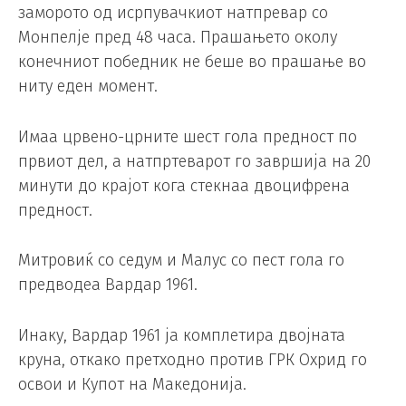
заморото од исрпувачкиот натпревар со
Монпелје пред 48 часа. Прашањето околу
конечниот победник не беше во прашање во
ниту еден момент.
Имаа црвено-црните шест гола предност по
првиот дел, а натпртеварот го завршија на 20
минути до крајот кога стекнаа двоцифрена
предност.
Митровиќ со седум и Малус со пест гола го
предводеа Вардар 1961.
Инаку, Вардар 1961 ја комплетира двојната
круна, откако претходно против ГРК Охрид го
освои и Купот на Македонија.