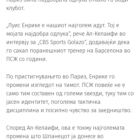
клубот.
„Луис Енрике е нашиот најголем адут. Тој е
мојата најдобра одлука“, рече Ал-Келаифи во
интервју за „CBS Sports Golazo“, додавајќи дека
го сакал поранешниот тренер на Барселона во
ПСЖ со години.
По пристигнувањето во Париз, Енрике го
промени изгледот на тимот. ПСЖ повеќе не е
само тим составен од големи ѕвезди, туку тим со
јасен идентитет, поголема тактичка
дисциплина и посилно чувство за заедништво.
Според Ал-Келаифи, ова е токму најголемата
промена што Шпанецот ја донесе во