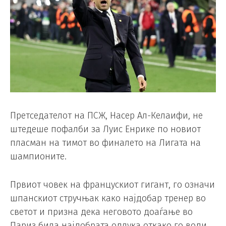
Претседателот на ПСЖ, Насер Ал-Келаифи, не
штедеше пофалби за Луис Енрике по новиот
пласман на тимот во финалето на Лигата на
шампионите.
Првиот човек на францускиот гигант, го означи
шпанскиот стручњак како најдобар тренер во
светот и призна дека неговото доаѓање во
Париз била најдобрата одлука откако го води