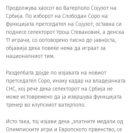
Продолжува хаосот во Ватерполо Сојузот на
Србија. По изборот на Слободан Соро на
функцијата претседател на Сојузот, оставка си
поднесе селекторот Урош Стевановиќ, а денска
11 играчи, со оотоворено писно до јавноста,
објавија дека повеќе нема да играат за
националниот тим.
Разделбата дојде по изјавата на новиот
претседател Соро, инаку кадар на владејачката
СНС, кој рече дека селекторот на Србија не
може истовремено да ја извршува функцијата
тренер во клупскиот ватерполо.
Исто така, тој изјави дека „златните медали од
Олимписките игри и Европското првенство, се