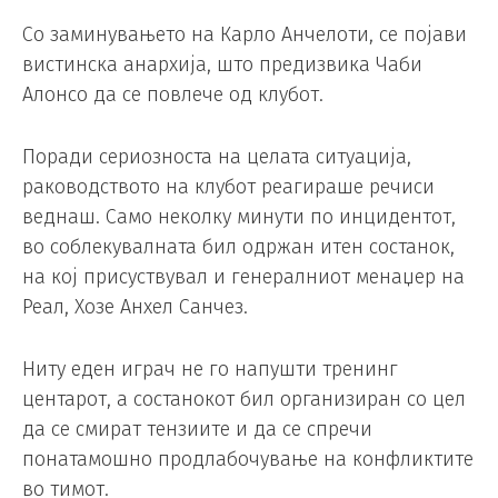
Со заминувањето на Карло Анчелоти, се појави
вистинска анархија, што предизвика Чаби
Алонсо да се повлече од клубот.
Поради сериозноста на целата ситуација,
раководството на клубот реагираше речиси
веднаш. Само неколку минути по инцидентот,
во соблекувалната бил одржан итен состанок,
на кој присуствувал и генералниот менаџер на
Реал, Хозе Анхел Санчез.
Ниту еден играч не го напушти тренинг
центарот, а состанокот бил организиран со цел
да се смират тензиите и да се спречи
понатамошно продлабочување на конфликтите
во тимот.