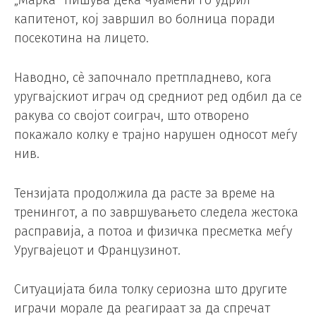
„Марка“ пишува дека Чуамени го удрил
капитенот, кој завршил во болница поради
посекотина на лицето.
Наводно, сè започнало претпладнево, кога
уругвајскиот играч од средниот ред одбил да се
ракува со својот соиграч, што отворено
покажало колку е трајно нарушен односот меѓу
нив.
Тензијата продолжила да расте за време на
тренингот, а по завршувањето следела жестока
расправија, а потоа и физичка пресметка меѓу
Уругвајецот и Французинот.
Ситуацијата била толку сериозна што другите
играчи морале да реагираат за да спречат