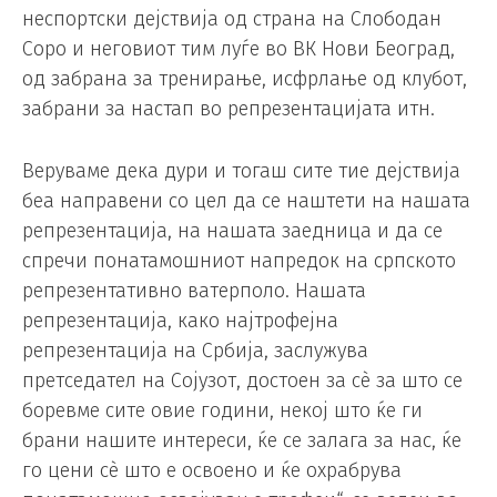
неспортски дејствија од страна на Слободан
Соро и неговиот тим луѓе во ВК Нови Београд,
од забрана за тренирање, исфрлање од клубот,
забрани за настап во репрезентацијата итн.
Веруваме дека дури и тогаш сите тие дејствија
беа направени со цел да се наштети на нашата
репрезентација, на нашата заедница и да се
спречи понатамошниот напредок на српското
репрезентативно ватерполо. Нашата
репрезентација, како најтрофејна
репрезентација на Србија, заслужува
претседател на Сојузот, достоен за сè за што се
боревме сите овие години, некој што ќе ги
брани нашите интереси, ќе се залага за нас, ќе
го цени сè што е освоено и ќе охрабрува