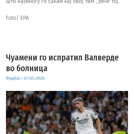
што најмногу го сакам кај овој тим“, рече тој.
Foto/ EPA
Чуамени го испратил Валверде
во болница
Фудбал
/
07.05.2026