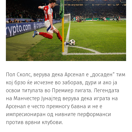
Пол Сколс, верува дека Арсенал е „досаден“ тим
кој брзо ќе исчезне во заборав, дури и ако ја
освои титулата во Премиер лигата. Легендата
на Манчестер Јунајтед верува дека играта на
Арсенал е често премногу бавна и не е
импресиониран од нивните перформанси
против врвни клубови.