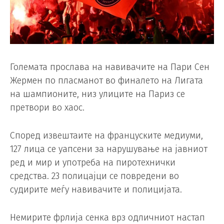
Големата прослава на навивачите на Пари Сен
Жермен по пласманот во финалето на Лигата
на шампионите, низ улиците на Париз се
претвори во хаос.
Според извештаите на француските медиуми,
127 лица се уапсени за нарушување на јавниот
ред и мир и употреба на пиротехнички
средства. 23 полицајци се повредени во
судирите меѓу навивачите и полицијата.
Немирите фрлија сенка врз одличниот настап