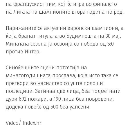
на францускиот тим, кој ќе игра во финалето
на Лигата на шампионите втора година по ред.
Парижаните се актуелни европски шампиони, а
ќе ја бранат титулата во Будимпешта на 30 мај.
Минатата сезона ја освоија со победа од 5:0
против Интер.
Синоќешните сцени потсетија на
минатогодишната прослава, која исто така се
претвори во насилство со уште полоши
последици. Загинаа две лица, беа подметнати
дури 692 пожари, а 190 лица беа повредени,
додека повеќе од 500 беа уапсени.
Video/ Index.hr