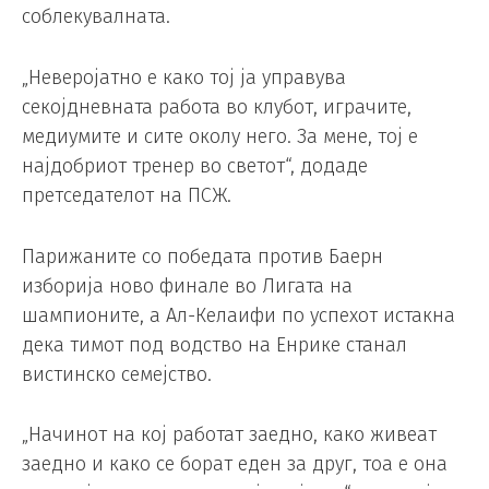
соблекувалната.
„Неверојатно е како тој ја управува
секојдневната работа во клубот, играчите,
медиумите и сите околу него. За мене, тој е
најдобриот тренер во светот“, додаде
претседателот на ПСЖ.
Парижаните со победата против Баерн
изборија ново финале во Лигата на
шампионите, а Ал-Келаифи по успехот истакна
дека тимот под водство на Енрике станал
вистинско семејство.
„Начинот на кој работат заедно, како живеат
заедно и како се борат еден за друг, тоа е она