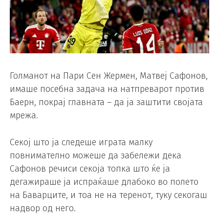
Голманот на Пари Сен Жермен, Матвеј Сафонов,
имаше посебна задача на натпреварот против
Баерн, покрај главната – да ја заштити својата
мрежа.
Секој што ја следеше играта малку
повнимателно можеше да забележи дека
Сафонов речиси секоја топка што ќе ја
дегажираше ја испраќаше длабоко во полето
на Баварците, и тоа не на теренот, туку секогаш
надвор од него.