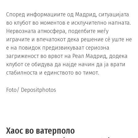
Според информациите од Мадрид, ситуацијата
во клубот во моментов е исклучително напната.
Нервозната атмосфера, поделбите меѓу
играчите и впечатокот дека решение сè уште не
е на повидок предизвикуваат сериозна
загриженост во врвот на Реал Мадрид, додека
клубот се обидува да најде начин да ја врати
стабилноста и единството во тимот.
Foto/ Depositphotos
Хаос во ватерполо