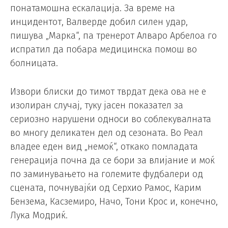
понатамошна ескалација. За време на
инцидентот, Валверде добил силен удар,
пишува „Марка“, па тренерот Алваро Арбелоа го
испратил да побара медицинска помош во
болницата.
Извори блиски до тимот тврдат дека ова не е
изолиран случај, туку јасен показател за
сериозно нарушени односи во соблекувалната
во многу деликатен дел од сезоната. Во Реал
владее еден вид „немоќ“, откако помладата
генерација почна да се бори за влијание и моќ
по заминувањето на големите фудбалери од
сцената, почнувајќи од Серхио Рамос, Карим
Бензема, Касземиро, Начо, Тони Крос и, конечно,
Лука Модриќ.