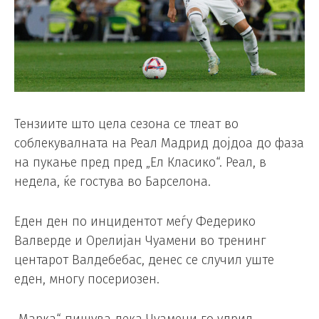
Тензиите што цела сезона се тлеат во
соблекувалната на Реал Мадрид дојдоа до фаза
на пукање пред пред „Ел Класико“. Реал, в
недела, ќе гостува во Барселона.
Еден ден по инцидентот меѓу Федерико
Валверде и Орелијан Чуамени во тренинг
центарот Валдебебас, денес се случил уште
еден, многу посериозен.