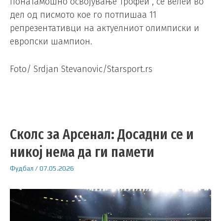
понатамошно освојување трофеи“, се велеи во
дел од писмото кое го потпишаа 11
репрезентативци на актуелниот олимписки и
европски шампион.
Foto/ Srdjan Stevanovic/Starsport.rs
Сколс за Арсенал: Досадни се и
никој нема да ги памети
Фудбал
/
07.05.2026