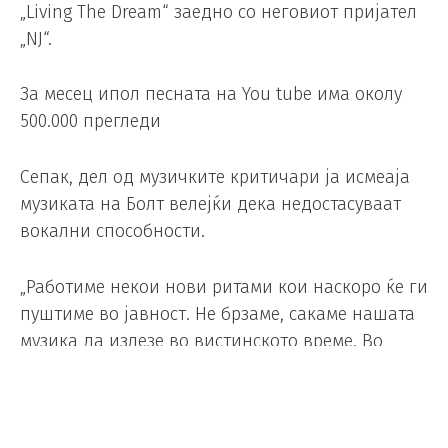
„Living The Dream“ заедно со неговиот пријател
„NJ“.
За месец ипол песната на You tube има околу
500.000 прегледи
Сепак, дел од музичките критичари ја исмеаја
музиката на Болт велејќи дека недостасуваат
вокални способности.
„Работиме некои нови ритами кои наскоро ќе ги
пуштиме во јавност. Не брзаме, сакаме нашата
музика да излезе во вистинското време. Во
подготовка е албум кој ќе биде интересен.
Сакаме на луѓето да им покажеме дека не се
шегуваме, сериозни сме во музиката и ќе си