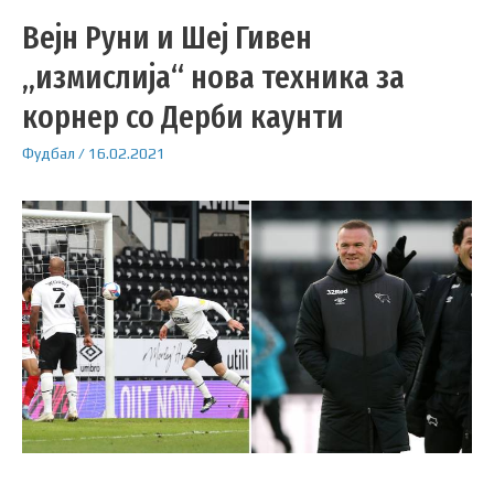
Вејн Руни и Шеј Гивен
„измислија“ нова техника за
корнер со Дерби каунти
Фудбал
/
16.02.2021