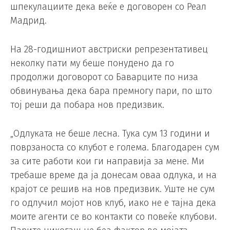
шпекулациите дека веќе е договорен со Реал
Мадрид.
На 28-годишниот австриски репрезентативец
неколку пати му беше понудено да го
продолжи договорот со Баварците по низа
обвинувања дека бара премногу пари, по што
тој реши да побара нов предизвик.
„Одлуката не беше лесна. Тука сум 13 години и
поврзаноста со клубот е голема. Благодарен сум
за сите работи кои ги направија за мене. Ми
требаше време да ја донесам оваа одлука, и на
крајот се решив на нов предизвик. Уште не сум
го одлучил мојот нов клуб, иако не е тајна дека
моите агенти се во контакти со повеќе клубови.