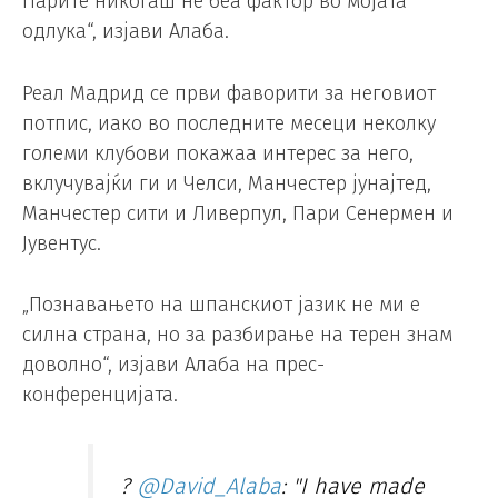
Парите никогаш не беа фактор во мојата
одлука“, изјави Алаба.
Реал Мадрид се први фаворити за неговиот
потпис, иако во последните месеци неколку
големи клубови покажаа интерес за него,
вклучувајќи ги и Челси, Манчестер јунајтед,
Манчестер сити и Ливерпул, Пари Сенермен и
Јувентус.
„Познавањето на шпанскиот јазик не ми е
силна страна, но за разбирање на терен знам
доволно“, изјави Алаба на прес-
конференцијата.
?️
@David_Alaba
: "I have made