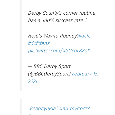
Derby County’s corner routine
has a 100% success rate ?
Here’s Wayne Rooney?
#dcfc
#dcfcfans
pic.twitter.com/XGUcoL8ZoX
— BBC Derby Sport
(@BBCDerbySport)
February 15,
2021
„Револуција“ или глупост?