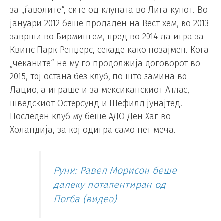
за „ѓаволите“, сите од клупата во Лига купот. Во
јануари 2012 беше продаден на Вест хем, во 2013
заврши во Бирмингем, пред во 2014 да игра за
Квинс Парк Ренџерс, секаде како позајмен. Кога
„чеканите“ не му го продолжија договорот во
2015, тој остана без клуб, по што замина во
Лацио, а играше и за мексиканскиот Атлас,
шведскиот Остерсунд и Шефилд јунајтед.
Последен клуб му беше АДО Ден Хаг во
Холандија, за кој одигра само пет меча.
Руни: Равел Морисон беше
далеку поталентиран од
Погба (видео)