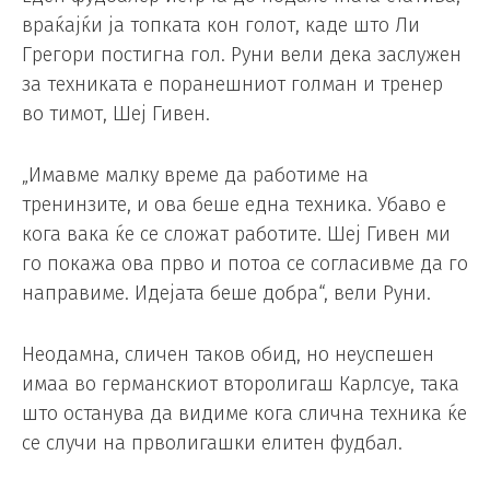
враќајќи ја топката кон голот, каде што Ли
Грегори постигна гол. Руни вели дека заслужен
за техниката е поранешниот голман и тренер
во тимот, Шеј Гивен.
„Имавме малку време да работиме на
тренинзите, и ова беше една техника. Убаво е
кога вака ќе се сложат работите. Шеј Гивен ми
го покажа ова прво и потоа се согласивме да го
направиме. Идејата беше добра“, вели Руни.
Неодамна, сличен таков обид, но неуспешен
имаа во германскиот второлигаш Карлсуе, така
што останува да видиме кога слична техника ќе
се случи на прволигашки елитен фудбал.