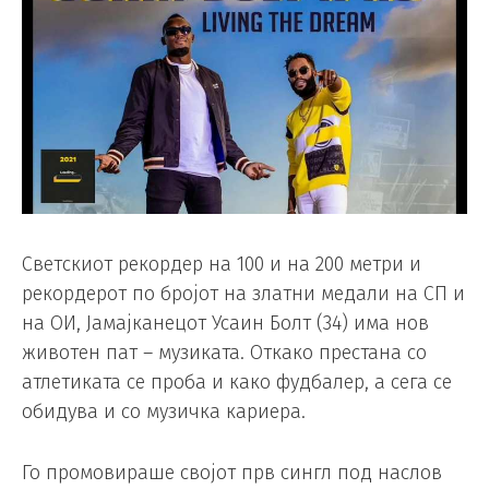
Светскиот рекордер на 100 и на 200 метри и
рекордерот по бројот на златни медали на СП и
на ОИ, Јамајканецот Усаин Болт (34) има нов
животен пат – музиката. Откако престана со
атлетиката се проба и како фудбалер, а сега се
обидува и со музичка кариера.
Го промовираше својот прв сингл под наслов