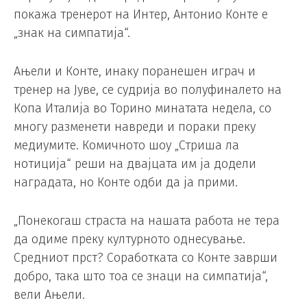
покажа тренерот на Интер, Антонио Конте е
„знак на симпатија“.
Ањели и Конте, инаку поранешен играч и
тренер на Јуве, се судрија во полуфиналето на
Копа Италија во Торино минатата недела, со
многу разменети навреди и пораки преку
медиумите. Комичното шоу „Стриша ла
нотиција“ реши на двајцата им ја додели
наградата, но Конте одби да ја прими.
„Понекогаш страста на нашата работа не тера
да одиме преку културното однесување.
Средниот прст? Соработката со Конте заврши
добро, така што тоа се знаци на симпатија“,
вели Ањели.