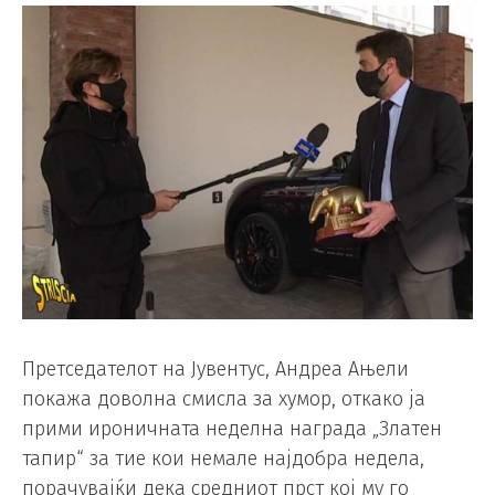
Претседателот на Јувентус, Андреа Ањели
покажа доволна смисла за хумор, откако ја
прими ироничната неделна награда „Златен
тапир“ за тие кои немале најдобра недела,
порачувајќи дека средниот прст кој му го