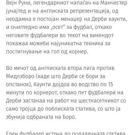
Вејн Руни, легендарниот напаѓач на Манчестер
јунајтед и на англиската репрезентација, од
неодамна е постојан менаџер на Дерби каунти,
и очигледно има „осет“ за фудбал, откако
неговите фудбалери во текот на викендот
покажаа можеби најуникатна техника за
постигнување на гол од корнер.
Во мечот од англиската втора лига против
Мидлзборо (каде што Дерби се бори за
опстанок), Каунти дојдоа во водство по 15
минути по корнерот, откако пет фудбалери на
Дерби застанаа на работ на шестнасетникот со
само тројца до поблиската статива, со што ја
збунија одбраната на Боро.
Еден фудбалер истрча до подалечната статива,