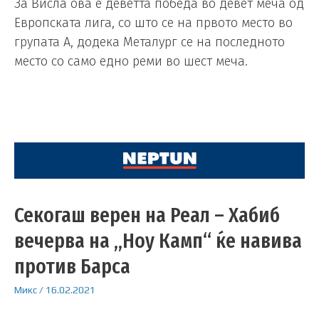
За Висла ова е деветта победа во девет меча од
Европската лига, со што се на првото место во
групата А, додека Металург се на последното
место со само едно реми во шест меча.
Секогаш верен на Реал – Хабиб
вечерва на „Ноу Камп“ ќе навива
против Барса
Микс
/
16.02.2021