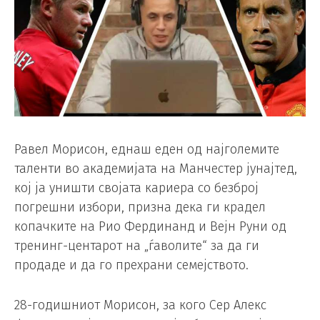
Равел Морисон, еднаш еден од најголемите
таленти во академијата на Манчестер јунајтед,
кој ја уништи својата кариера со безброј
погрешни избори, призна дека ги крадел
копачките на Рио Фердинанд и Вејн Руни од
тренинг-центарот на „ѓаволите“ за да ги
продаде и да го прехрани семејството.
28-годишниот Морисон, за кого Сер Алекс