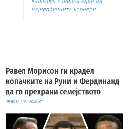
Карлсруе изведоа еден од
најнеобичните корнери
Равел Морисон ги крадел
копачките на Руни и Фердинанд
да го прехрани семејството
Фудбал
/
16.02.2021