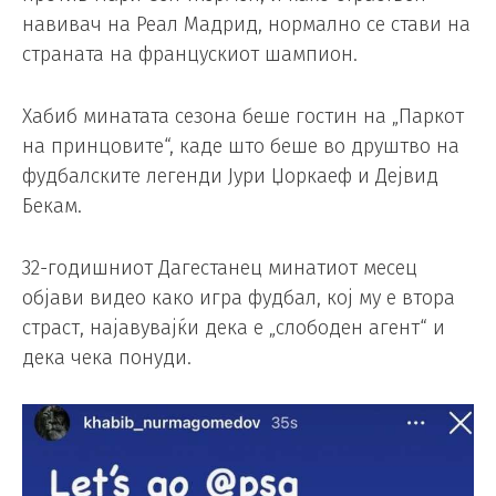
навивач на Реал Мадрид, нормално се стави на
страната на францускиот шампион.
Хабиб минатата сезона беше гостин на „Паркот
на принцовите“, каде што беше во друштво на
фудбалските легенди Јури Џоркаеф и Дејвид
Бекам.
32-годишниот Дагестанец минатиот месец
објави видео како игра фудбал, кој му е втора
страст, најавувајќи дека е „слободен агент“ и
дека чека понуди.