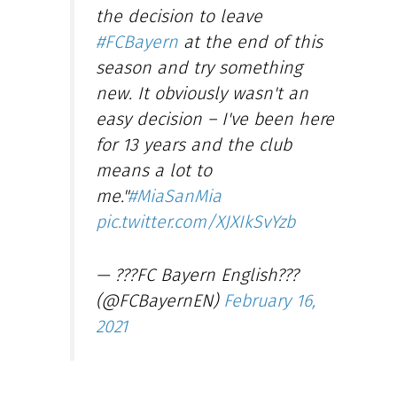
the decision to leave
#FCBayern
at the end of this
season and try something
new. It obviously wasn't an
easy decision – I've been here
for 13 years and the club
means a lot to
me."
#MiaSanMia
pic.twitter.com/XJXIkSvYzb
— ???FC Bayern English???
(@FCBayernEN)
February 16,
2021