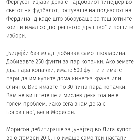
Фергусон изјави дека е најдобриот тинејџер во
светот на фудбалот, гостуваше на подкастот на
Фердинанд каде што зборуваше за тешкотиите
кои ги имал со „погрешното друштво“ и лошите
избори.
„Бидејќи бев млад, добивав само школарина.
Добивавте 250 фунти за пар копачки. Ако земете
два пара копачки, имате 500 фунти и имате
пари да им купите дома кинеска храна или
слично. Вие имавте по 30-тина пара копачки.
Вам не ви штетеше и мислев дека тоа не е
голем проблем, иако сега знам дека е
погрешно“, вели Морисон.
Морисон дебитираше за Јунајтед во Лига купот
во октомври 2010, но имаше само три настапи