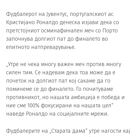
Фудбалерот на Јувентус, португалскиот ас
Кристијано Роналдо денеска изјави дека со
претстојниот осминафинален меч со Порто
започнува долгиот пат до финалето во
елитното натпреварување.
„Утре не чека многу важен меч против многу
силен тим. Се надевам дека тоа може да е
почеток на долгиот пат кој сакаме да го
поминеме се до финалето. Го почитуваме
противникот, но нашата амбиција е победа и
ние сме 100% фокусирани на нашата цел“
наведе Роналдо на социјалните мрежи.
Фудбалерите на „Старата дама“ утре нагости кај