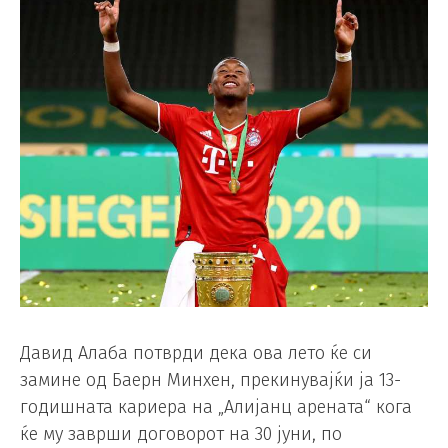
Давид Алаба потврди дека ова лето ќе си
замине од Баерн Минхен, прекинувајќи ја 13-
годишната кариера на „Алијанц арената“ кога
ќе му заврши договорот на 30 јуни, по