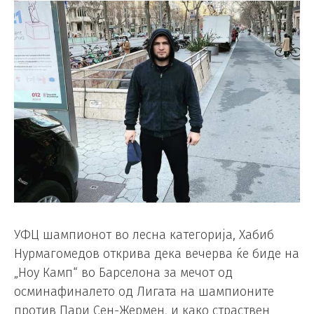
УФЦ шампионот во лесна категорија, Хабиб
Нурмагомедов открива дека вечерва ќе биде на
„Ноу Камп“ во Барселона за мечот од
осминафиналето од Лигата на шампионите
против Пари Сен-Жермен, и како страствен