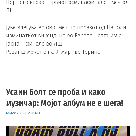
Порто го играат првиот осминафинален меч од
ЛШ.
Јуве влегува во овој меч по поразот од Наполи
изминатиот викенд, но во Европа целта им е
јасна – финале во ЛШ.
Реванш мечот е на 9. март во Торино.
Усаин Болт се проба и како
музичар: Мојот албум не е шега!
Микс
/
16.02.2021