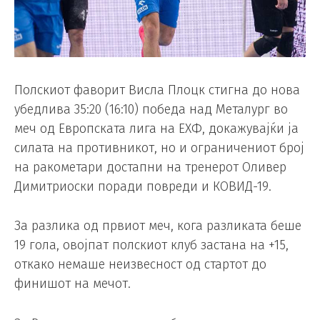
Полскиот фаворит Висла Плоцк стигна до нова
убедлива 35:20 (16:10) победа над Металург во
меч од Европската лига на ЕХФ, докажувајќи ја
силата на противникот, но и ограничениот број
на ракометари достапни на тренерот Оливер
Димитриоски поради повреди и КОВИД-19.
За разлика од првиот меч, кога разликата беше
19 гола, овојпат полскиот клуб застана на +15,
откако немаше неизвесност од стартот до
финишот на мечот.