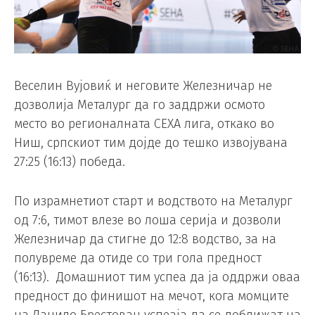
Веселин Вујовиќ и неговите Железничар не
дозволија Металург да го заддржи осмото
место во регионалната СЕХА лига, откако во
Ниш, српскиот тим дојде до тешко извојувана
27:25 (16:13) победа.
По израмнетиот старт и водството на Металург
од 7:6, тимот влезе во лоша серија и дозволи
Железничар да стигне до 12:8 водство, за на
полувреме да отиде со три гола предност
(16:13). Домашниот тим успеа да ја оддржи оваа
предност до финишот на мечот, кога момците