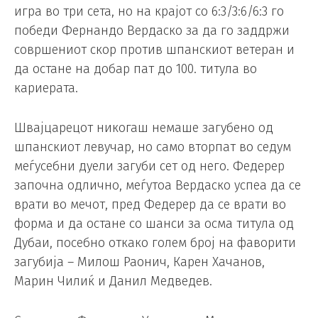
игра во три сета, но на крајот со 6:3/3:6/6:3 го
победи Фернандо Вердаско за да го заддржи
совршениот скор против шпанскиот ветеран и
да остане на добар пат до 100. титула во
кариерата.
Швајцарецот никогаш немаше загубено од
шпанскиот левучар, но само вторпат во седум
меѓусебни дуели загуби сет од него. Федерер
започна одлично, меѓутоа Вердаско успеа да се
врати во мечот, пред Федерер да се врати во
форма и да остане со шанси за осма титула од
Дубаи, посебно откако голем број на фаворити
загубија – Милош Раонич, Карен Хачанов,
Марин Чилиќ и Данил Медведев.