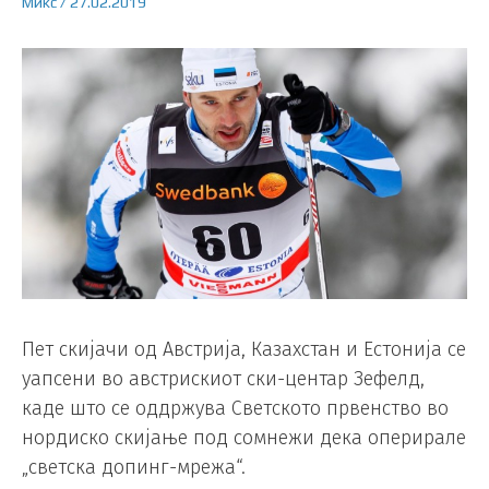
Микс
/
27.02.2019
Пет скијачи од Австрија, Казахстан и Естонија се
уапсени во австрискиот ски-центар Зефелд,
каде што се оддржува Светското првенство во
нордиско скијање под сомнежи дека оперирале
„светска допинг-мрежа“.