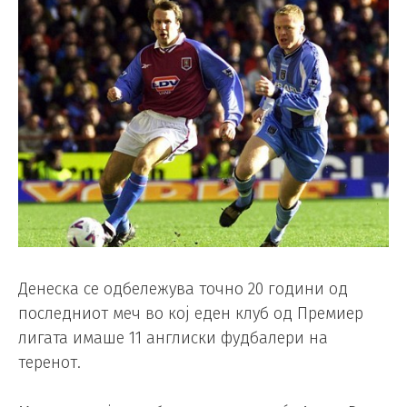
Денеска се одбележува точно 20 години од
последниот меч во кој еден клуб од Премиер
лигата имаше 11 англиски фудбалери на
теренот.