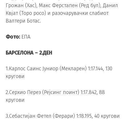
Грожан (Хас), Макс Ферстапен (Ред бул), Данил
Квјат (Торо росо) и разочарувачки слабиот
Валтери Ботас.
Фото:
ЕПА
БАРСЕЛОНА – 2.ДЕН
1.Карлос Саинс Јуниор (Мекларен) 1:17.144, 130
кругови
2.Серхио Перез (Рејсинг поинт) 1:17.842, 88
кругови
3.Себастијан Фетел (Ферари) 1:18.195, 40 кругови