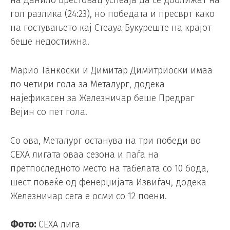
на Данило Брестовац успеаја да се доближат на
гол разлика (24:23), но победата и пресврт како
на гостувањето кај Стеауа Букуреште на крајот
беше недостижна.
Марио Танкоски и Димитар Димитриоски имаа
по четири гола за Металург, додека
најефикасен за Железничар беше Предраг
Вејин со пет гола.
Со ова, Металург останува на три победи во
СЕХА лигата оваа сезона и паѓа на
претпоследното место на табелата со 10 бода,
шест повеќе од фенерџијата Извиѓач, додека
Железничар сега е осми со 12 поени.
Фото:
СЕХА лига