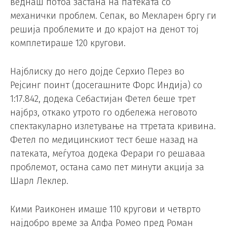
веднаш потоа застана на патеката со
механички проблем. Сепак, во Мекларен бргу ги
решија проблемите и до крајот на денот тој
комплетираше 120 кругови.
Најблиску до него дојде Серхио Перез во
Рејсинг поинт (досегашните Форс Индија) со
1:17.842, додека Себастијан Фетел беше трет
најбрз, откако утрото го одбележа неговото
спектакуларно излетување на ттретата кривина.
Фетел по медицинскиот тест беше назад на
патеката, меѓутоа додека Ферари го решаваа
проблемот, остана само пет минути акција за
Шарл Леклер.
Кими Раиконен имаше 110 кругови и четврто
најдобро време за Алфа Ромео пред Роман