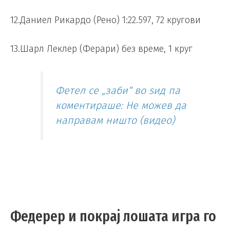
12.Даниел Рикардо (Рено) 1:22.597, 72 кругови
13.Шарл Леклер (Ферари) без време, 1 круг
Фетел се „заби“ во ѕид па
коментираше: Не можев да
направам ништо (видео)
Федерер и покрај лошата игра го