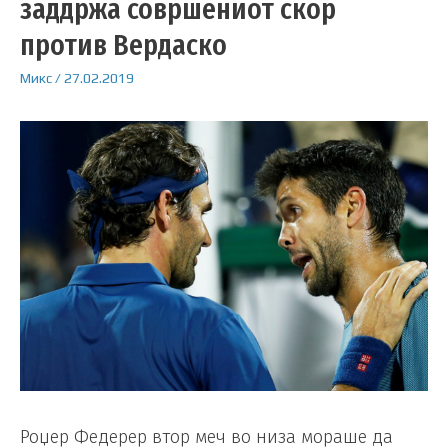
заддржа совршениот скор
против Вердаско
Микс
/
27.02.2019
Роџер Федерер втор меч во низа мораше да