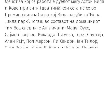
Мечот за кој се работи е дуелот меѓу Астон Вила
и Ковентри сити (два тима кои сега не се во
Премиер лигата) и во кој Вила загуби со 1:4 на
„Вила парк“. Тогаш во составот на домашниот
тим беа следните Англичани: Мајкл Оукс,
Сајмон Грејсон, Рикардо Шимека, Герет Саутгејт,
Алан Рајт, Пол Мерсон, Ли Хендри, Јан Тејлор,
Стив Вотсон, Дион Даблин и Џулијан Џоаким.
Тренер на тимот беше Џон Грегори, сега тренер
на индискиот клуб Ченаијин.
Даблин го постигна голот за Вила од пенал,
додека Џон Алоизи и Џорџ Боатенг постигнаа
по два гола за Ковентри, тим кој сега „живурка“
во третата лига.