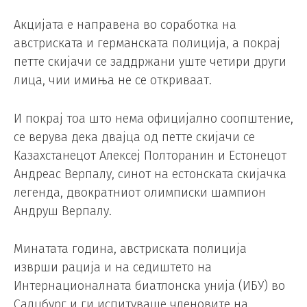
Акцијата е направена во соработка на
австриската и германската полиција, а покрај
петте скијачи се заддржани уште четири други
лица, чии имиња не се откриваат.
И покрај тоа што нема официјално соопштение,
се верува дека двајца од петте скијачи се
Казахстанецот Алексеј Полторанин и Естонецот
Андреас Верпалу, синот на естонската скијачка
легенда, двократниот олимписки шампион
Андруш Верпалу.
Минатата година, австриската полиција
изврши рација и на седиштето на
Интернационалната биатлонска унија (ИБУ) во
Салцбург и ги испитуваше членовите на