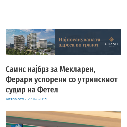
Саинс најбрз за Мекларен,
Ферари успорени со утринскиот
судир на Фетел
Автомото
/
27.02.2019