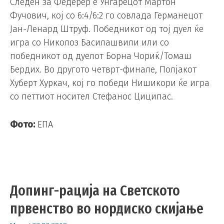
Следен за Федерер е Унгарецот Мартон
Фучович, кој со 6:4/6:2 го совлада Германецот
Јан-Ленард Штруф. Победникот од тој дуел ќе
игра со Николоз Басилашвили или со
победникот од дуелот Борна Чориќ/Томаш
Бердих. Во другото четврт-финале, Полјакот
Хуберт Хуркач, кој го победи Нишикори ќе игра
со петтиот носител Стефанос Циципас.
Фото:
ЕПА
Допинг-рација на Светското
првенство во нордиско скијање