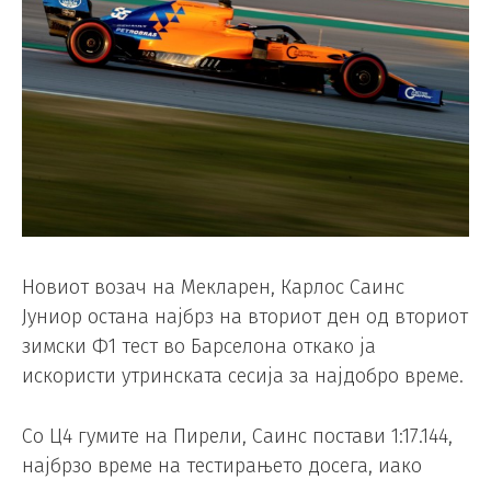
Новиот возач на Мекларен, Карлос Саинс
Јуниор остана најбрз на вториот ден од вториот
зимски Ф1 тест во Барселона откако ја
искористи утринската сесија за најдобро време.
Со Ц4 гумите на Пирели, Саинс постави 1:17.144,
најбрзо време на тестирањето досега, иако