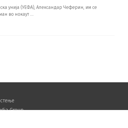
ка унија (УЕФА), Александар Чеферин, им се
ман во нокаут …
истење
edia Group