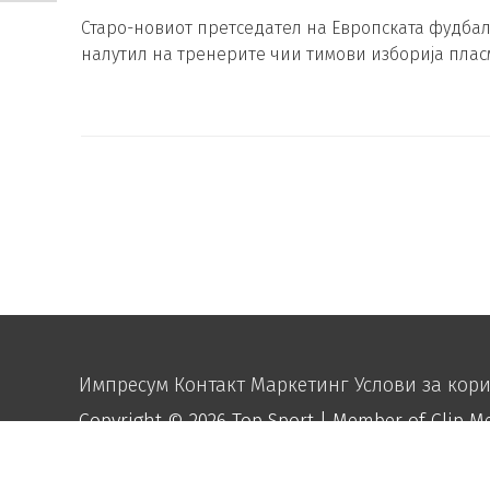
Старо-новиот претседател на Европската фудбалс
налутил на тренерите чии тимови изборија плас
Импресум
Контакт
Маркетинг
Услови за кор
Copyright © 2026
Top Sport
| Member of Clip M