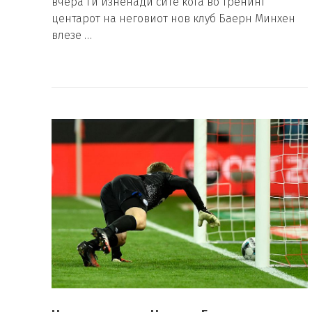
вчера ги изненади сите кога во тренинг
центарот на неговиот нов клуб Баерн Минхен
влезе …