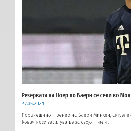
Резервата на Ноер во Баерн се сели во Мо
27.06.2021
Поранешниот тренер на Баерн Минхен, актуелен
Ковач носи засилување за својот тим и …