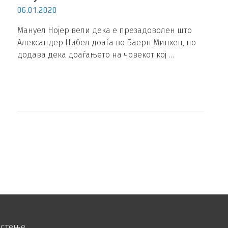
06.01.2020
Мануел Нојер вели дека е презадоволен што
Александер Нибел доаѓа во Баерн Минхен, но
додава дека доаѓањето на човекот кој …
истење