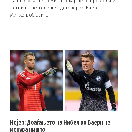
на Шалке 04 ги помина лекарските прегледи и
потпиша петгодишен договор со Баерн
Минхен, објави …
Нојер: Доаѓањето на Нибел во Баерн не
менува ништо