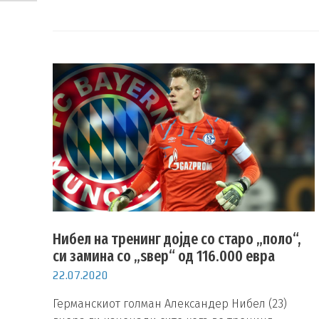
Нибел на тренинг дојде со старо „поло“,
си замина со „ѕвер“ од 116.000 евра
22.07.2020
Германскиот голман Александер Нибел (23)