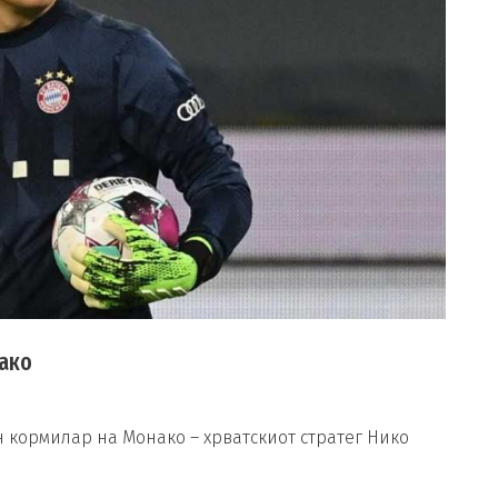
нако
 кормилар на Монако – хрватскиот стратег Нико