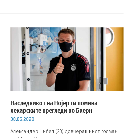
Наследникот на Нојер ги помина
лекарските прегледи во Баерн
30.06.2020
Александер Нибел (23) довчерашниот голман