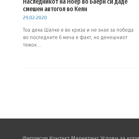
Наследникот на Ноер во Баерн си даде
смешен автогол во Келн
29.02.2020
Тоа дека Шалке е во криза и не знае за победа
во последните 6 меча е факт, но денешниот
тежок …
Импресум
Контакт
Маркетинг
Услови за кор