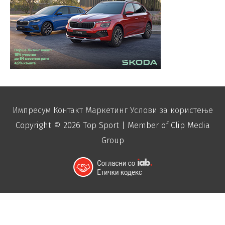
Импресум
Контакт
Маркетинг
Услови за користење
Copyright © 2026
Top Sport
| Member of Clip Media
Group
function disable_right_click() { echo "
"; }
add_action('wp_footer', 'disable_right_click');