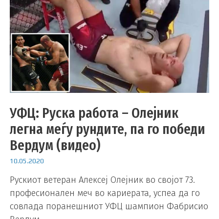
УФЦ: Руска работа – Олејник
легна меѓу рундите, па го победи
Вердум (видео)
10.05.2020
Рускиот ветеран Алексеј Олејник во својот 73.
професионален меч во кариерата, успеа да го
совлада поранешниот УФЦ шампион Фабрисио