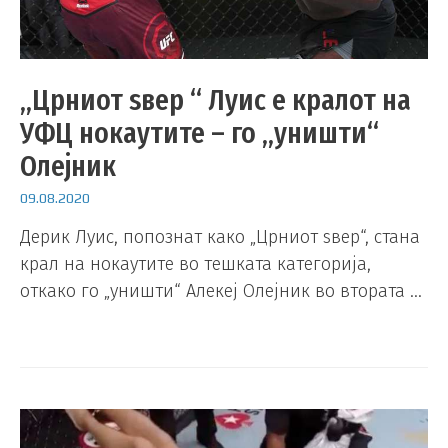
„Црниот ѕвер “ Луис е кралот на
УФЦ нокаутите – го „уништи“
Олејник
09.08.2020
Дерик Луис, попознат како „Црниот ѕвер“, стана
крал на нокаутите во тешката категорија,
откако го „уништи“ Алекеј Олејник во втората …