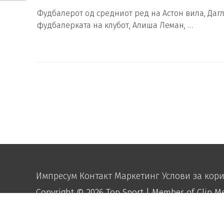
Фудбалерот од средниот ред на Астон вила, Дагл
фудбалерката на клубот, Алиша Леман, …
Импресум
Контакт
Маркетинг
Услови за кор
Copyright © 2026
Top Sport
| Member of Clip M