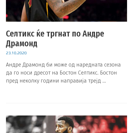
Селтикс ќе тргнат по Андре
Драмонд
23.10.2020
Андре Драмонд би може од наредната сезона
да го носи дресот на Бостон Селтикс. Бостон
пред неколку години направија трејд …