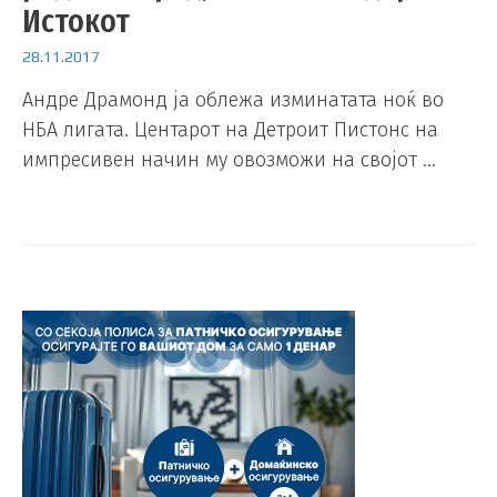
Истокот
28.11.2017
Андре Драмонд ја облежа изминатата ноќ во
НБА лигата. Центарот на Детроит Пистонс на
импресивен начин му овозможи на својот …