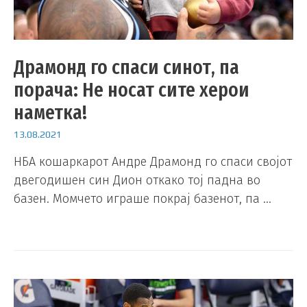
Драмонд го спаси синот, па
порача: Не носат сите херои
наметка!
13.08.2021
НБА кошаркарот Андре Драмонд го спаси својот
двегодишен син Дион откако тој падна во
базен. Момчето играше покрај базенот, па …