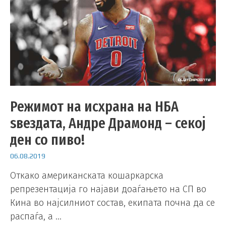
Режимот на исхрана на НБА
ѕвездата, Андре Драмонд – секој
ден со пиво!
06.08.2019
Откако американската кошаркарска
репрезентација го најави доаѓањето на СП во
Кина во најсилниот состав, екипата почна да се
распаѓа, а …