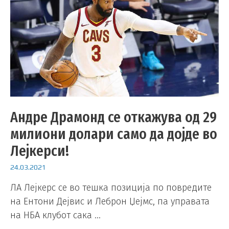
Андре Драмонд се откажува од 29
милиони долари само да дојде во
Лејкерси!
24.03.2021
ЛА Лејкерс се во тешка позиција по повредите
на Ентони Дејвис и Леброн Џејмс, па управата
на НБА клубот сака …