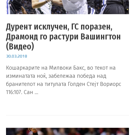
Дурент исклучен, ГС поразен,
Драмонд го растури Вашингтон
(Видео)
30.03.2018
Кошаркарите на Милвоки Бакс, во текот на
изминатата ноќ, забележаа победа над
бранителот на титулата Голден Стејт Вориорс
116:107. Сан …