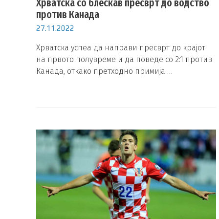
Хрватска со блескав пресврт до водство
против Канада
27.11.2022
Хрватска успеа да направи пресврт до крајот
на првото полувреме и да поведе со 2:1 против
Канада, откако претходно примија …