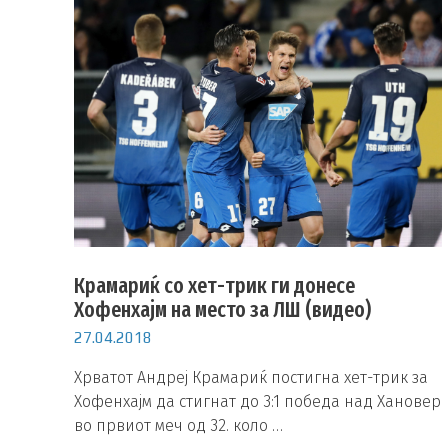
Крамариќ со хет-трик ги донесе
Хофенхајм на место за ЛШ (видео)
27.04.2018
Хрватот Андреј Крамариќ постигна хет-трик за
Хофенхајм да стигнат до 3:1 победа над Хановер
во првиот меч од 32. коло …