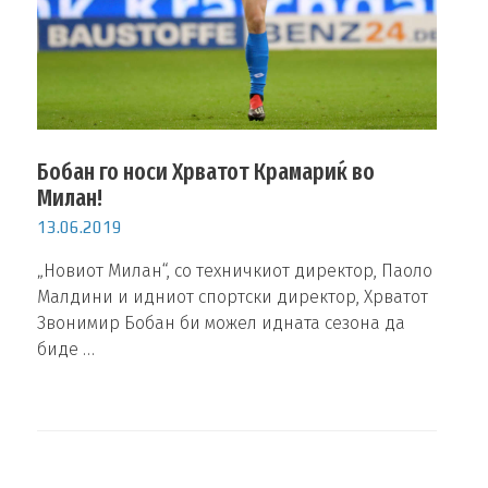
Бобан го носи Хрватот Крамариќ во
Милан!
13.06.2019
„Новиот Милан“, со техничкиот директор, Паоло
Малдини и идниот спортски директор, Хрватот
Звонимир Бобан би можел идната сезона да
биде …