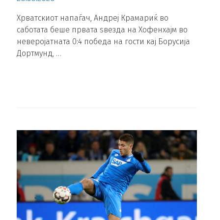
Хрватскиот напаѓач, Андреј Крамариќ во
саботата беше првата ѕвезда на Хофенхајм во
неверојатната 0:4 победа на гости кај Борусија
Дортмунд, …