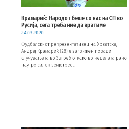
Крамариќ: Народот беше со нас на СП во
Русија, сега треба ние да вратиме
24.03.2020
Фудбалскиот репрезентативец на Хрватска,
Андреј Крамариќ (28) е загрижен поради
случувањата во Загреб откако во неделата рано
наутро силен земјотрес …