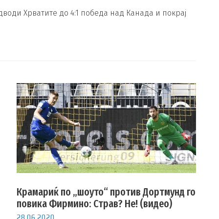
дводи Хрватите до 4:1 победа над Канада и покрај
Крамариќ по „шоуто“ против Дортмунд го
повика Фирмино: Страв? Не! (видео)
28.06.2020