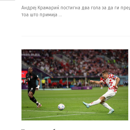
Андреј Крамариќ постигна два гола за да ги пре
тоа што примија …