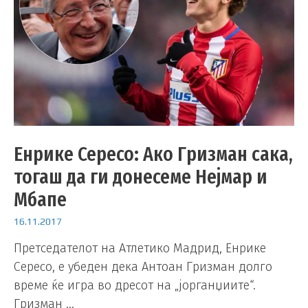
Енрике Сересо: Ако Гризман сака,
тогаш да ги донесеме Нејмар и
Мбапе
16.11.2017
Претседателот на Атлетико Мадрид, Енрике
Сересо, е убеден дека Антоан Гризман долго
време ќе игра во дресот на „јорганџиите“.
Гризман …