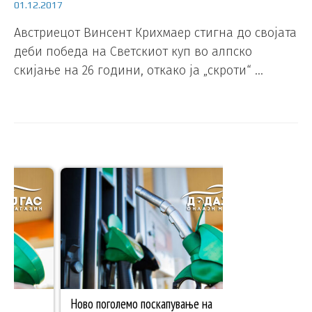
01.12.2017
Австриецот Винсент Крихмаер стигна до својата
деби победа на Светскиот куп во алпско
скијање на 26 години, откако ја „скроти“ …