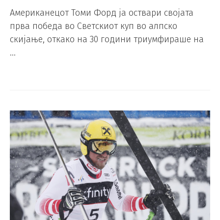
Американецот Томи Форд ја оствари својата
прва победа во Светскиот куп во алпско
скијање, откако на 30 години триумфираше на
…