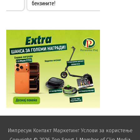
Импресум
Контакт
Маркетинг
Услови за користење
Copyright © 2026
Top Sport
| Member of Clip Media