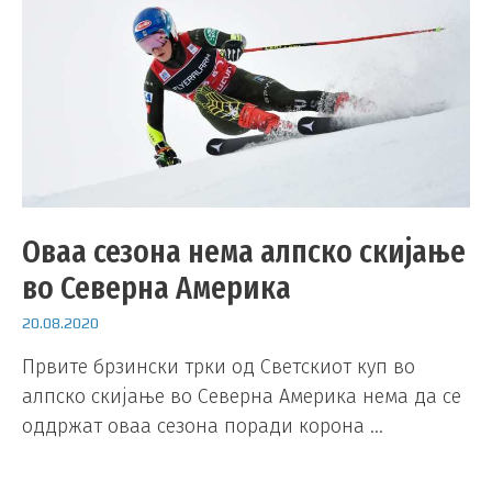
Оваа сезона нема алпско скијање
во Северна Америка
20.08.2020
Првите брзински трки од Светскиот куп во
алпско скијање во Северна Америка нема да се
оддржат оваа сезона поради корона …