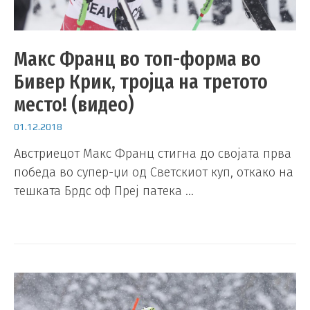
Макс Франц во топ-форма во
Бивер Крик, тројца на третото
место! (видео)
01.12.2018
Австриецот Макс Франц стигна до својата прва
победа во супер-џи од Светскиот куп, откако на
тешката Брдс оф Преј патека …