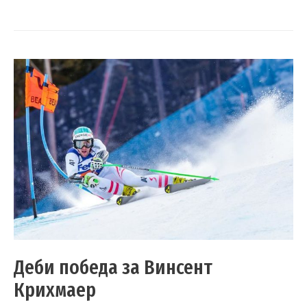
Деби победа за Винсент
Крихмаер