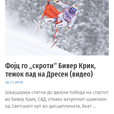
Фојц го „скроти“ Бивер Крик,
тежок пад на Дресен (видео)
30.11.2018
Швајцарија стигна до двојна победа на спустот
во Бивер Крик, САД, откако актуелнит шампион
од Светскиот куп во дисциплината, Беат …