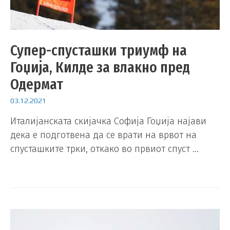
Супер-спусташки триумф на
Гоџија, Килде за влакно пред
Одермат
03.12.2021
Италијанската скијачка Софија Гоџија најави
дека е подготвена да се врати на врвот на
спусташките трки, откако во првиот спуст …