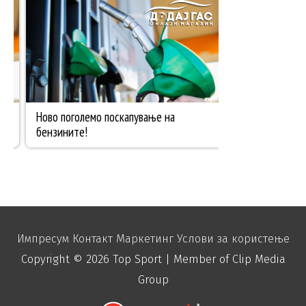
Импресум
Контакт
Маркетинг
Услови за користење
Copyright © 2026
Top Sport
| Member of Clip Media
Group