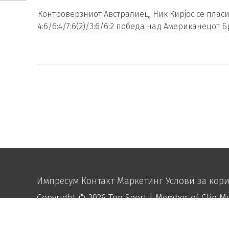
Контроверзниот Австралиец, Ник Кирјос се плас
4:6/6:4/7:6(2)/3:6/6:2 победа над Американецот
Импресум
Контакт
Маркетинг
Услови за кор
Copyright © 2026
Top Sport
| Member of Clip M