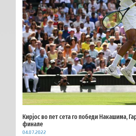
Кирјос во пет сета го победи Накашима, Г
финале
04.07.2022