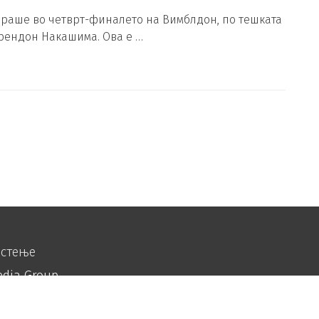
ираше во четврт-финалето на Вимблдон, по тешката
 Брендон Накашима. Ова е …
истење
edia Group