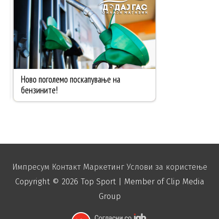
Импресум
Контакт
Маркетинг
Услови за користење
Copyright © 2026
Top Sport
| Member of Clip Media
Group