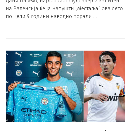
Дани Парехо, најдобриот фудбалер и капитен
на Валенсија ќе ја напушти „Местаља“ ова лето
по цели 9 години наводно поради …