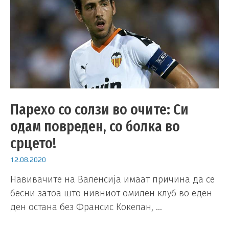
Парехо со солзи во очите: Си
одам повреден, со болка во
срцето!
12.08.2020
Навивачите на Валенсија имаат причина да се
бесни затоа што нивниот омилен клуб во еден
ден остана без Франсис Кокелан, …