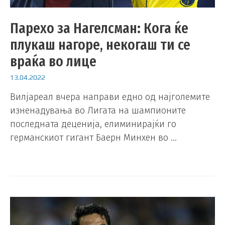
Парехо за Нагелсман: Кога ќе
плукаш нагоре, некогаш ти се
враќа во лице
13.04.2022
Вилјареал вчера направи едно од најголемите
изненадувања во Лигата на шампионите
последната деценија, елиминирајќи го
германскиот гигант Баерн Минхен во …