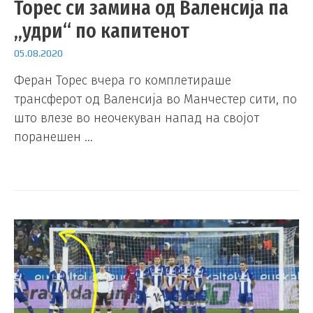
Торес си замина од Валенсија па
„удри“ по капитенот
05.08.2020
Феран Торес вчера го комплетираше
трансферот од Валенсија во Манчестер сити, по
што влезе во неочекуван напад на својот
поранешен …