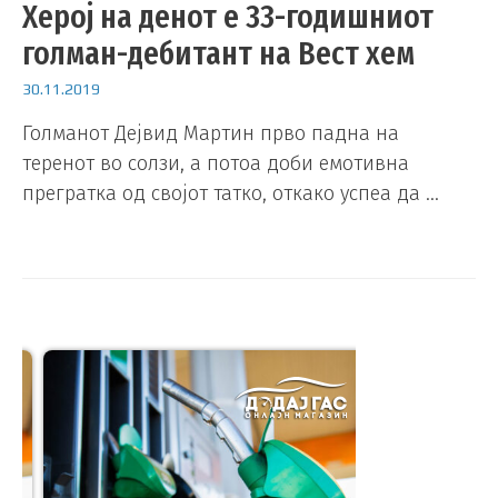
Херој на денот е 33-годишниот
голман-дебитант на Вест хем
30.11.2019
Голманот Дејвид Мартин прво падна на
теренот во солзи, а потоа доби емотивна
прегратка од својот татко, откако успеа да …