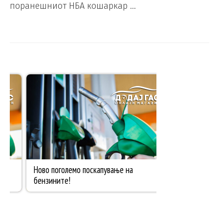
поранешниот НБА кошаркар …