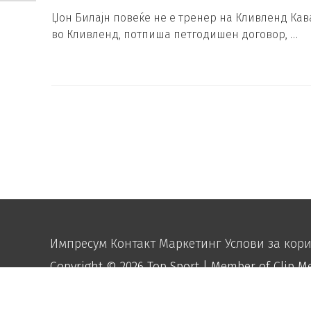
Џон Билајн повеќе не е тренер на Кливленд Кава
во Кливленд, потпиша петгодишен договор, …
Импресум
Контакт
Маркетинг
Услови за кор
Copyright © 2026
Top Sport
| Member of Clip M