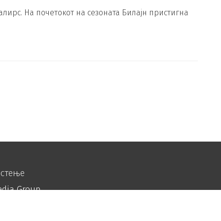
лирс. На почетокот на сезоната Билајн пристигна
истење
edia Group