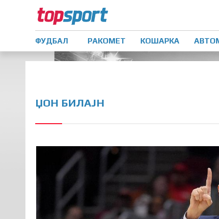
ФУДБАЛ
РАКОМЕТ
КОШАРКА
АВТО
ЏОН БИЛАЈН