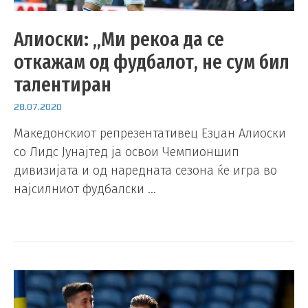
Алиоски: „Ми рекоа да се
откажам од фудбалот, не сум бил
талентиран
28.07.2020
Македонскиот репрезентативец Езџан Алиоски
со Лидс Јунајтед ја освои Чемпионшип
дивизијата и од наредната сезона ќе игра во
најсилниот фудбалски …