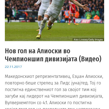
Нов гол на Алиоски во
Чемпионшип дивизијата (Видео)
22.11.2017
Македонскиот репрезентативец, Езџан Алиоски,
повторно беше стрелец за Лидс јунајтед. Тој го
постигна единствениот гол за својот тим кој
загуби кај лидерот на Чемпионшип дивизијата,
Вулверхемптон со 4:1. Алиоски го постигна