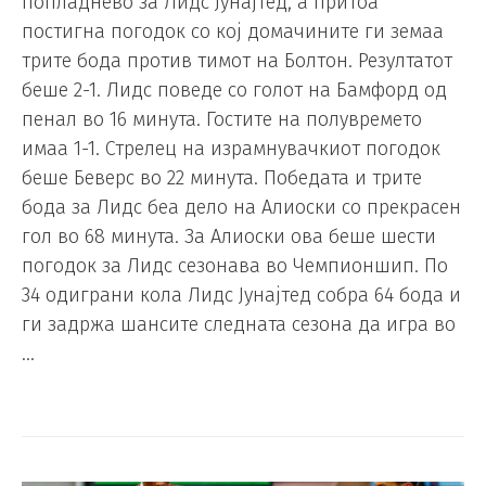
попладнево за Лидс Јунајтед, а притоа
постигна погодок со кој домачините ги земаа
трите бода против тимот на Болтон. Резултатот
беше 2-1. Лидс поведе со голот на Бамфорд од
пенал во 16 минута. Гостите на полувремето
имаа 1-1. Стрелец на израмнувачкиот погодок
беше Беверс во 22 минута. Победата и трите
бода за Лидс беа дело на Алиоски со прекрасен
гол во 68 минута. За Алиоски ова беше шести
погодок за Лидс сезонава во Чемпионшип. По
34 одиграни кола Лидс Јунајтед собра 64 бода и
ги задржа шансите следната сезона да игра во
…