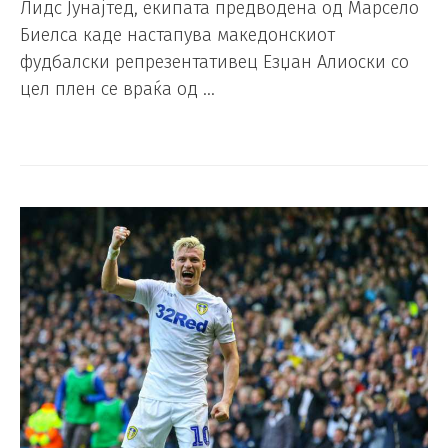
Лидс Јунајтед, екипата предводена од Марсело
Биелса каде настапува македонскиот
фудбалски репрезентативец Езџан Алиоски со
цел плен се враќа од …