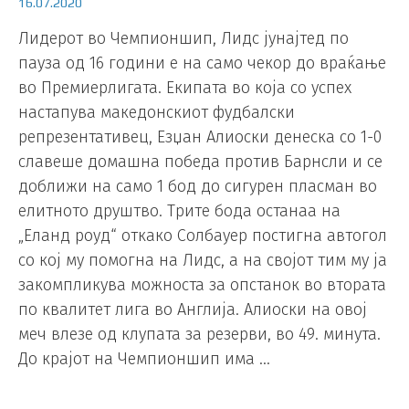
16.07.2020
Лидерот во Чемпионшип, Лидс јунајтед по
пауза од 16 години е на само чекор до враќање
во Премиерлигата. Екипата во која со успех
настапува македонскиот фудбалски
репрезентативец, Езџан Алиоски денеска со 1-0
славеше домашна победа против Барнсли и се
доближи на само 1 бод до сигурен пласман во
елитното друштво. Трите бода останаа на
„Еланд роуд“ откако Солбауер постигна автогол
со кој му помогна на Лидс, а на својот тим му ја
закомпликува можноста за опстанок во втората
по квалитет лига во Англија. Алиоски на овој
меч влезе од клупата за резерви, во 49. минута.
До крајот на Чемпионшип има …