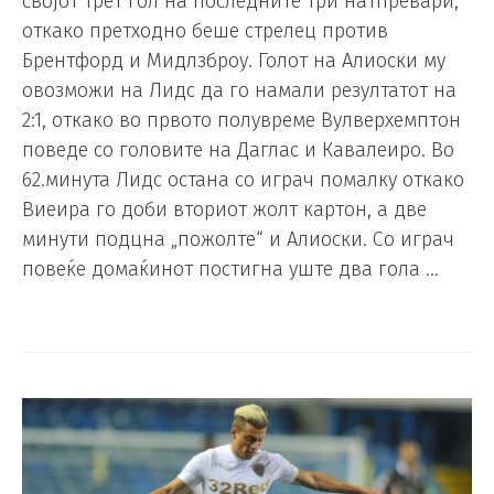
својот трет гол на последните три натпревари,
откако претходно беше стрелец против
Брентфорд и Мидлзброу. Голот на Алиоски му
овозможи на Лидс да го намали резултатот на
2:1, откако во првото полувреме Вулверхемптон
поведе со головите на Даглас и Кавалеиро. Во
62.минута Лидс остана со играч помалку откако
Виеира го доби вториот жолт картон, а две
минути подцна „пожолте“ и Алиоски. Со играч
повеќе домаќинот постигна уште два гола …