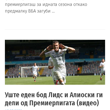
премиерлигаш за идната сезона откако
предмалку ВБА загуби …
Уште еден бод Лидс и Алиоски ги
дели од Премиерлигата (видео)