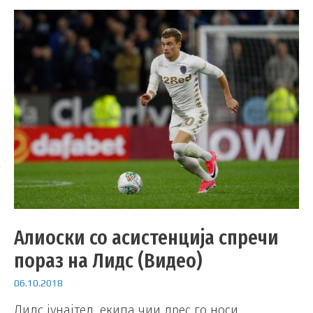
Алиоски со асистенција спречи
пораз на Лидс (Видео)
06.10.2018
Лидс јунајтед, екипа чии дрес го носи