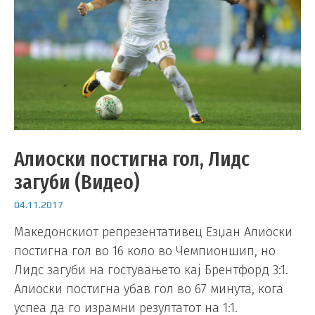
Алиоски постигна гол, Лидс
загуби (Видео)
04.11.2017
Македонскиот репрезентативец Езџан Алиоски
постигна гол во 16 коло во Чемпионшип, но
Лидс загуби на гостувањето кај Брентфорд 3:1.
Алиоски постигна убав гол во 67 минута, кога
успеа да го израмни резултатот на 1:1.