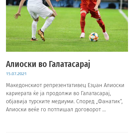
Алиоски во Галатасарај
15.07.2021
Македонскиот репрезентативец Езџан Алиоски
кариерата ќе ја продолжи во Галатасарај,
објавија турските медиуми. Според „Фанатик“,
Алиоски веќе го потпишал договорот …