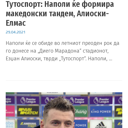
Тутоспорт: Наполи ќе формира
македонски тандем, Алиоски-
Елмас
29.04.2021
Наполи ќе се обиде во летниот преоден рок да
го донесе на „Диего Марадона“ стадионот,
Езџан Алиоски, тврди „Тутоспорт“. Наполи, …