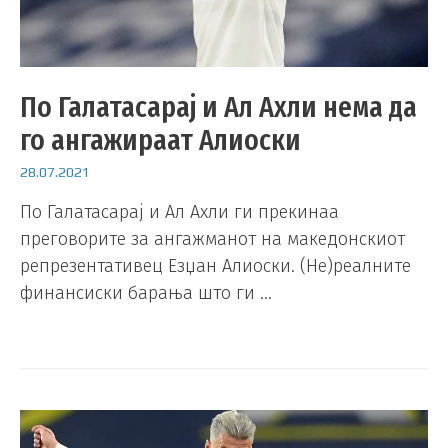
По Галатасарај и Ал Ахли нема да
го ангажираат Алиоски
28.07.2021
По Галатасарај и Ал Ахли ги прекинаа
преговорите за ангажманот на македонскиот
репрезентативец Езџан Алиоски. (Не)реалните
финансиски барања што ги …