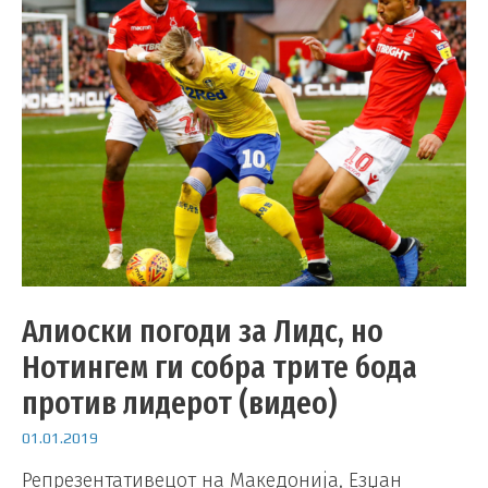
Алиоски погоди за Лидс, но
Нотингем ги собра трите бода
против лидерот (видео)
01.01.2019
Репрезентативецот на Македонија, Езџан