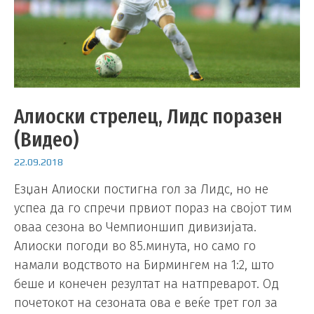
Алиоски стрелец, Лидс поразен
(Видео)
22.09.2018
Езџан Алиоски постигна гол за Лидс, но не
успеа да го спречи првиот пораз на својот тим
оваа сезона во Чемпионшип дивизијата.
Алиоски погоди во 85.минута, но само го
намали водството на Бирмингем на 1:2, што
беше и конечен резултат на натпреварот. Од
почетокот на сезоната ова е веќе трет гол за