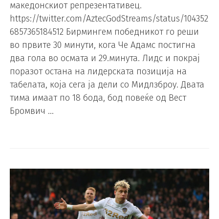
македонскиот репрезентативец.
https://twitter.com/AztecGodStreams/status/104352
6857365184512 Бирмингем победникот го реши
во првите 30 минути, кога Че Адамс постигна
два гола во осмата и 29.минута. Лидс и покрај
поразот остана на лидерската позиција на
табелата, која сега ја дели со Мидлзброу. Двата
тима имаат по 18 бода, бод повеќе од Вест
Бромвич …