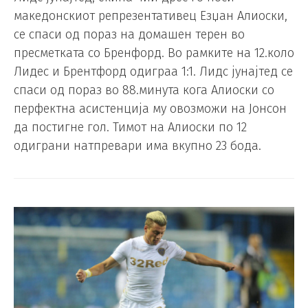
македонскиот репрезентативец Езџан Алиоски,
се спаси од пораз на домашен терен во
пресметката со Бренфорд. Во рамките на 12.коло
Лидес и Брентфорд одиграа 1:1. Лидс јунајтед се
спаси од пораз во 88.минута кога Алиоски со
перфектна асистенција му овозможи на Јонсон
да постигне гол. Тимот на Алиоски по 12
одиграни натпревари има вкупно 23 бода.