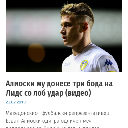
Алиоски му донесе три бода на
Лидс со лоб удар (видео)
23.02.2019
Македонскиот фудбалски репрезентативец
Езџан Алиоски одигра одличен меч