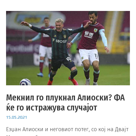
Мекнил го плукнал Алиоски? ФА
ќе го истражува случајот
15.05.2021
Езџан Алиоски и неговиот потег, со кој на Двајт