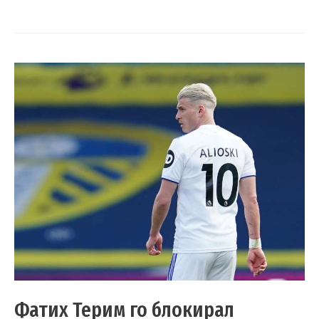
Фатих Терим го блокирал