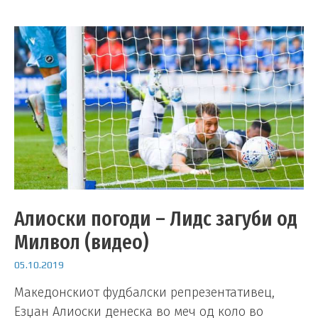
Алиоски погоди – Лидс загуби од
Милвол (видео)
05.10.2019
Македонскиот фудбалски репрезентативец,
Езџан Алиоски денеска во меч од коло во