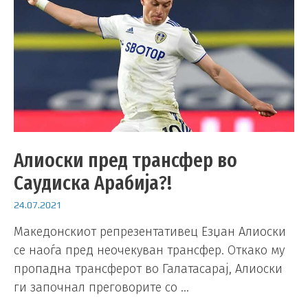
Алиоски пред трансфер во
Саудиска Арабија?!
24.07.2021
Македонскиот репрезентативец Езџан Алиоски
се наоѓа пред неочекуван трансфер. Откако му
пропадна трансферот во Галатасарај, Алиоски
ги започнал преговорите со …