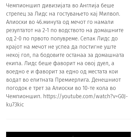
Чемпионшип дивизијата во Англија беше
стрелец за Лидс на гостувањето кај Милвол.
Алиоски во 46.минута од мечот го намали
резултатот на 2-1 по водството на домашните
од 2-0 по првото полувреме. Сепак Лидс до
крајот на мечот не успеа да постигне уште
некој гол, па бодовите останаа за домашната
екипа. Лидс беше фаворит на овој дуел, а
воедно е и фаворит за едно од местата кои
водат во елитната Премиерлига. Денешниот
погодок е трет за Алиоски во 10-те кола во
Чемпионшип. https://youtube.com/watch?v=G0J-
ku73kic