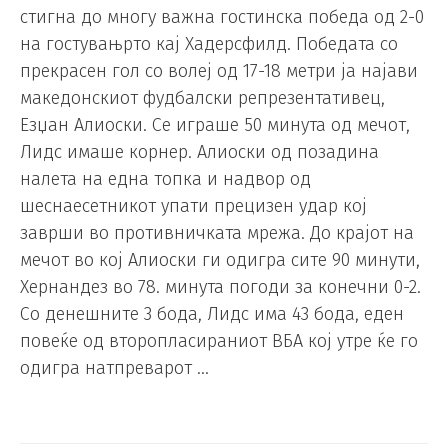
стигна до многу важна гостинска победа од 2-0
на гостувањрто кај Хадерсфилд. Победата со
прекрасен гол со волеј од 17-18 метри ја најави
македонскиот фудбалски репрезентативец,
Езџан Алиоски. Се играше 50 минута од мечот,
Лидс имаше корнер. Алиоски од позадина
налета на една топка и надвор од
шеснаесетникот упати прецизен удар кој
заврши во противничката мрежа. До крајот на
мечот во кој Алиоски ги одигра сите 90 минути,
Хернандез во 78. минута погоди за конечни 0-2.
Со денешните 3 бода, Лидс има 43 бода, еден
повеќе од второпласираниот ВБА кој утре ќе го
одигра натпреварот …