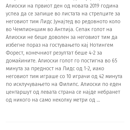
Алиоски на првиот ден од новата 2019 година
успеа да се запише во листата на стрелците за
неговиот тим Лидс Јунајтед во редовното коло
во Чемпионшим во Англија. Сепак голот на
Алиоски не беше доволен за неговиот тим да
избегне пораз на гостувањето кај Нотингем
Форест, конечниот резултат беше 4-2 за
домаќините. Алиоски голот го постигна во 65
минута за предност на Лидс од 1-2, иако
неговиот тим играше со 10 играчи од 42 минута
по исклучувањето на Филипс. Алиоски по еден
центаршут од левата страна се најде небранет
од никого на само неколку метри од …