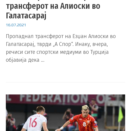
трансферот на Алиоски во
Галатасарај
16.07.2021
Пропаднал трансферот на Езџан Алиоски во
Галатасарај, тврди „А Спор“. Инаку, вчера,
речиси сите спортски медиуми во Турција
објавија дека …