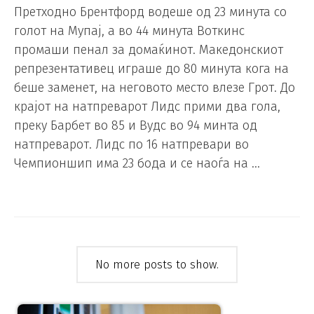
Претходно Брентфорд водеше од 23 минута со
голот на Мупај, а во 44 минута Воткинс
промаши пенал за домаќинот. Македонскиот
репрезентативец играше до 80 минута кога на
беше заменет, на неговото место влезе Грот. До
крајот на натпреварот Лидс прими два гола,
преку Барбет во 85 и Вудс во 94 минта од
натпреварот. Лидс по 16 натпревари во
Чемпионшип има 23 бода и се наоѓа на …
No more posts to show.