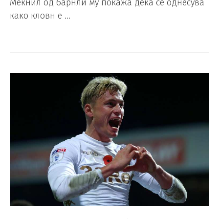
Мекнил од барнли му покажа дека се однесува
како кловн е …