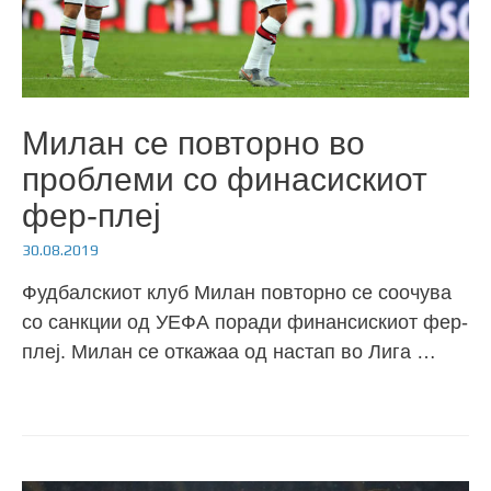
Милан се повторно во
проблеми со финасискиот
фер-плеј
30.08.2019
Фудбалскиот клуб Милан повторно се соочува
со санкции од УЕФА поради финансискиот фер-
плеј. Милан се откажаа од настап во Лига …