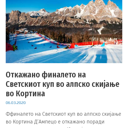
Откажано финалето на
Светскиот куп во алпско скијање
во Кортина
06.03.2020
Ффиналето на Светскиот куп во алпско скијање
во Кортина Д’Ампецо е откажано поради