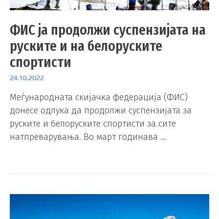
ФИС ја продолжи суспензијата на
руските и на белоруските
спортисти
24.10.2022
Меѓународната скијачка федерација (ФИС)
донесе одлука да продолжи суспензијата за
руските и белоруските спортисти за сите
натпреварувања. Во март годинава …