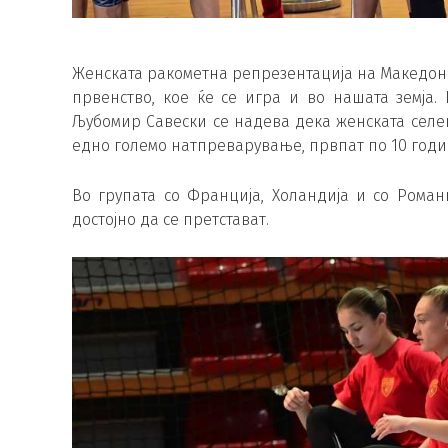
Женската ракометна репрезентација на Македони
првенство, кое ќе се игра и во нашата земја.
Љубомир Савески се надева дека женската селек
едно големо натпреварување, првпат по 10 годи
Во групата со Франција, Холандија и со Роман
достојно да се претстават.