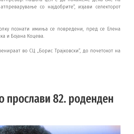
атпреварување со најдобрите“, изјави селекторот
колку познати имиња се повредени, пред се Елена
ка и Бојана Коцева.
енираат во СЦ „Борис Трајковски“, до почетокот на
го прослави 82. роденден