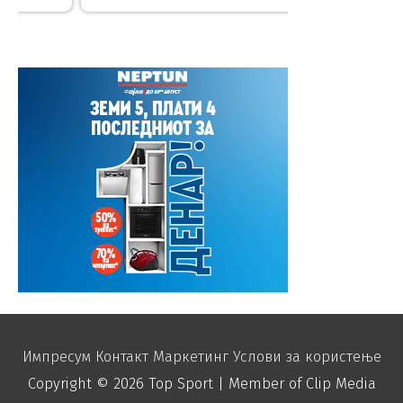
Импресум
Контакт
Маркетинг
Услови за користење
Copyright © 2026
Top Sport
| Member of Clip Media