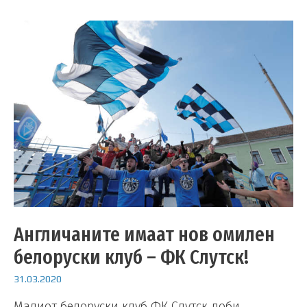
Англичаните имаат нов омилен
белоруски клуб – ФК Слутск!
31.03.2020
Малиот белоруски клуб ФК Слутск доби