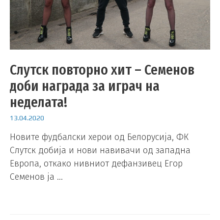
Слутск повторно хит – Семенов
доби награда за играч на
неделата!
13.04.2020
Новите фудбалски херои од Белорусија, ФК
Слутск добија и нови навивачи од западна
Европа, откако нивниот дефанзивец Егор
Семенов ја …