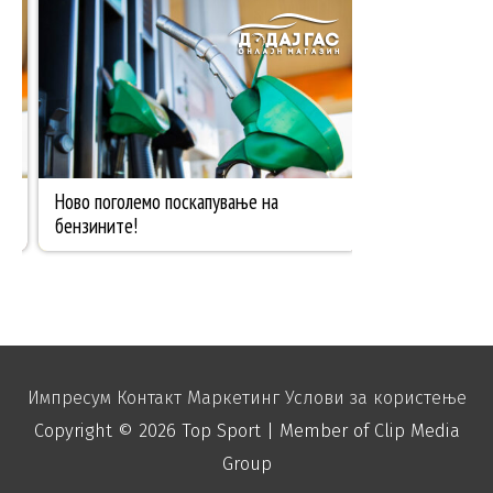
Импресум
Контакт
Маркетинг
Услови за користење
Copyright © 2026
Top Sport
| Member of Clip Media
Group