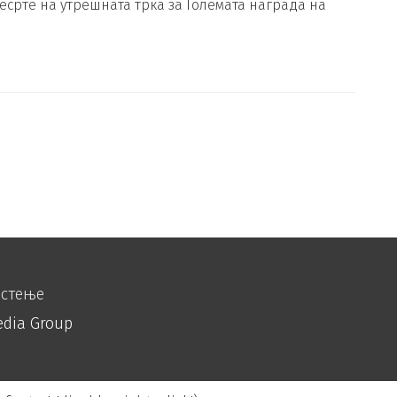
есрте на утрешната трка за Големата награда на
истење
edia Group