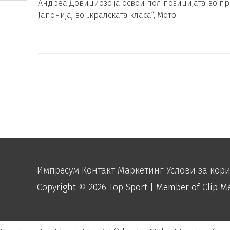
Андреа Довициозо ја освои пол позицијата во пр
Јапонија, во „кралската класа“, Мото …
Импресум
Контакт
Маркетинг
Услови за кор
Copyright © 2026
Top Sport
| Member of Clip M