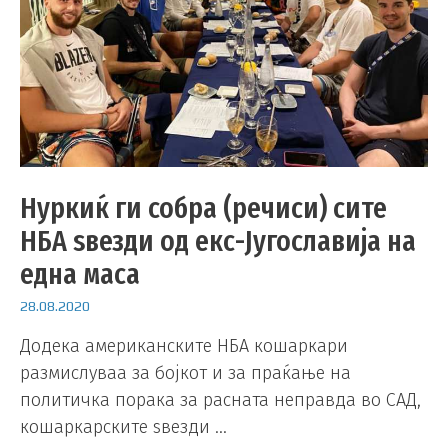
Нуркиќ ги собра (речиси) сите
НБА ѕвезди од екс-Југославија на
една маса
28.08.2020
Додека американските НБА кошаркари
размислуваа за бојкот и за праќање на
политичка порака за расната неправда во САД,
кошаркарските ѕвезди …