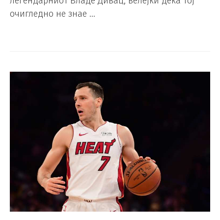
легендарниот Владе Дивац, велејќи дека тој
очигледно не знае …