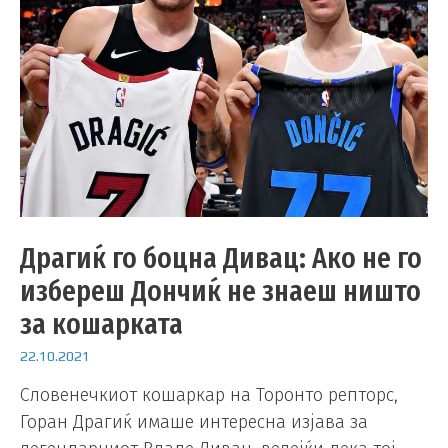
Драгиќ го боцна Дивац: Ако не го
избереш Дончиќ не знаеш ништо
за кошарката
22.10.2021
Словенечкиот кошаркар на Торонто репторс,
Горан Драгиќ имаше интересна изјава за