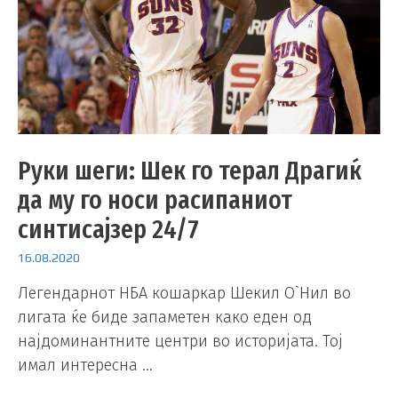
Руки шеги: Шек го терал Драгиќ
да му го носи расипаниот
синтисајзер 24/7
16.08.2020
Легендарнот НБА кошаркар Шекил О`Нил во
лигата ќе биде запаметен како еден од
најдоминантните центри во историјата. Тој
имал интересна …