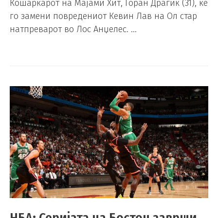
Кошаркарот на Мајами Хит, Горан Драгиќ (31), ќе
го замени повредениот Кевин Лав на Ол стар
натпреварот во Лос Анџелес. …
НБА: Серијата на Бостон заврши