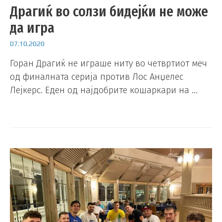
Драгиќ во солзи бидејќи не може
да игра
07.10.2020
Горан Драгиќ не играше ниту во четвртиот меч
од финалната серија против Лос Анџелес
Лејкерс. Еден од најдобрите кошаркари на …