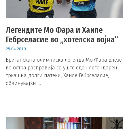
Легендите Мо Фара и Хаиле
Гебрселасие во „хотелска војна“
25.04.2019
Британската олимписка легенда Мо Фара влезе
во остра расправија со уште еден легендарен
тркач на долги патеки, Хаиле Гебрселасие,
обвинувајќи …