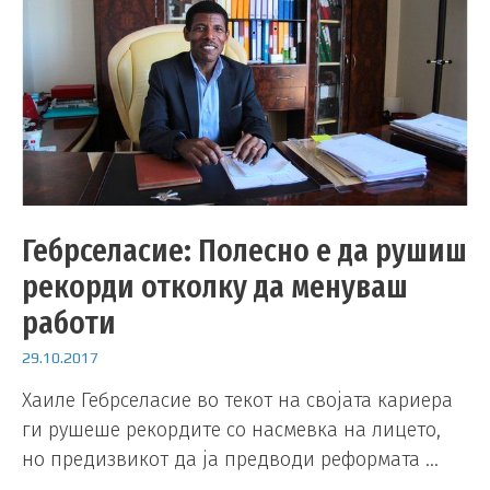
Гебрселасие: Полесно е да рушиш
рекорди отколку да менуваш
работи
29.10.2017
Хаиле Гебрселасие во текот на својата кариера
ги рушеше рекордите со насмевка на лицето,
но предизвикот да ја предводи реформата …