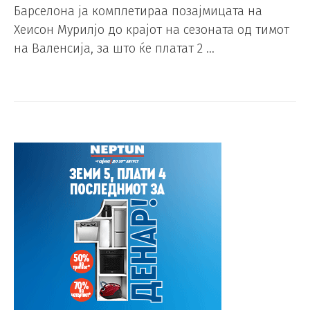
Барселона ја комплетираа позајмицата на
Хеисон Мурилјо до крајот на сезоната од тимот
на Валенсија, за што ќе платат 2 …