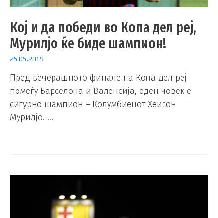
Кој и да победи во Копа дел реј,
Мурилјо ќе биде шампион!
25.05.2019
Пред вечерашното финале на Копа дел реј
помеѓу Барселона и Валенсија, еден човек е
сигурно шампион – Колумбиецот Хеисон
Мурилјо. …