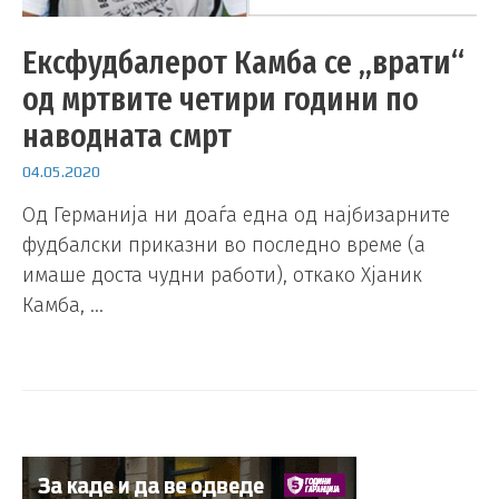
Ексфудбалерот Камба се „врати“
од мртвите четири години по
наводната смрт
04.05.2020
Од Германија ни доаѓа една од најбизарните
фудбалски приказни во последно време (а
имаше доста чудни работи), откако Хјаник
Камба, …