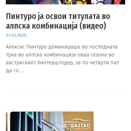
Пинтуро ја освои титулата во
алпска комбинација (видео)
01.03.2020
Алексис Пинтуро доминираше во последната
трка во алпска комбинација оваа сезона во
австрискиот Хинтерштодер, за по четврти пат
да го …