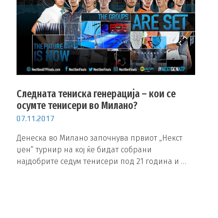
Следната тениска генерација – кои се
осумте тенисери во Милано?
07.11.2017
Денеска во Милано започнува првиот „Некст
џен“ турнир на кој ќе бидат собрани
најдобрите седум тенисери под 21 година и …