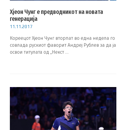
Хјеон Чунг е предводникот на новата
генерација
11.11.2017
Кореецот Хјеон Чунг вторпат во една недела го
совлада рускиот фаворит Андреј Рублев за да ја
освои титулата од „Некст …