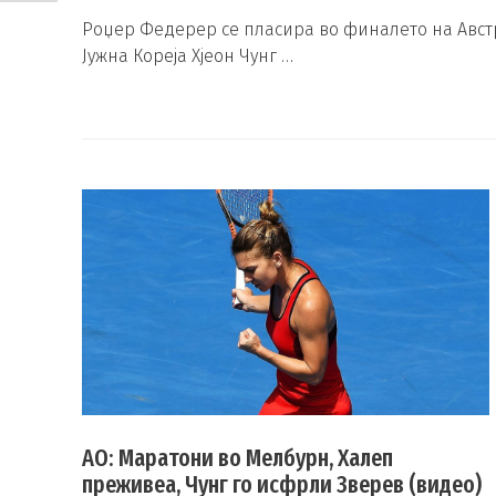
Роџер Федерер се пласира во финалето на Австра
Јужна Кореја Хјеон Чунг …
АО: Маратони во Мелбурн, Халеп
преживеа, Чунг го исфрли Зверев (видео)