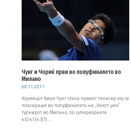
Чунг и Чориќ први во полуфиналето во
Милано
08.11.2017
Кореецот Хјеон Чунг стана првиот тенисер кој се
пласираше во полуфиналето на „Некст џен“
турнирот во Милано, по супериорната
4:0/4:1/4:3(1) …