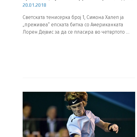
20.01.2018
Светската тенисерка број 1, Симона Халеп ја
„преживеа“ епската битка со Американката
Лорен Дејвис за да се пласира во четвртото …