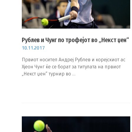
Рублев и Чунг по трофејот во „Некст џен“
10.11.2017
Првиот носител Андреј Рублев и корејскиот ас
Хјеон Чунг ќе се борат за титулата на првиот
„Некст џен“ турнир во …