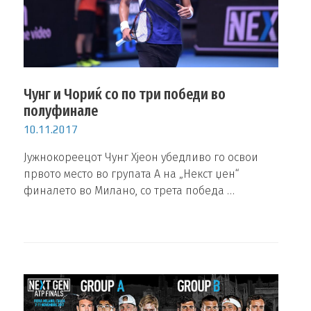
Чунг и Чориќ со по три победи во
полуфинале
10.11.2017
Јужнокореецот Чунг Хјеон убедливо го освои
првото место во групата А на „Некст џен“
финалето во Милано, со трета победа …